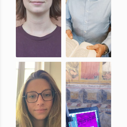
Juliette
Luca
Carrlet
Ballerini
Doctorante,
doctorant
UniCA
UniCA