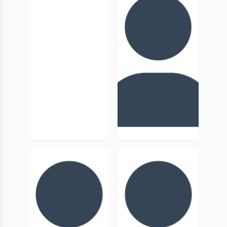
Zanella
Baranes
MCF, UniCA
MCF, UniCA
Marc
Stephanie
Bouiron
Le Briz
Inrap, Directeur
PU, UniCA
scientifique et
technique