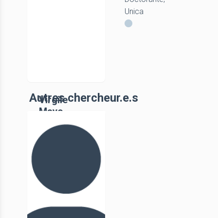
UniCA
Unica
Autres chercheur.e.s
Virgile
Mayo
ATER Histoire
Antique-
Médiévale