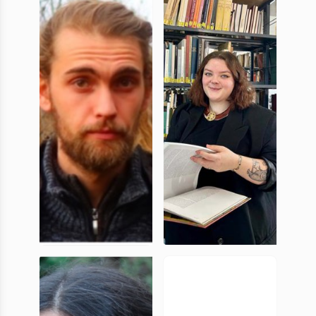
Doctorante,
Doctorant,
UniCA
UniCA
Camille
Carla Otto-
Demouchy
Bruc
Doctorant,
Doctorante,