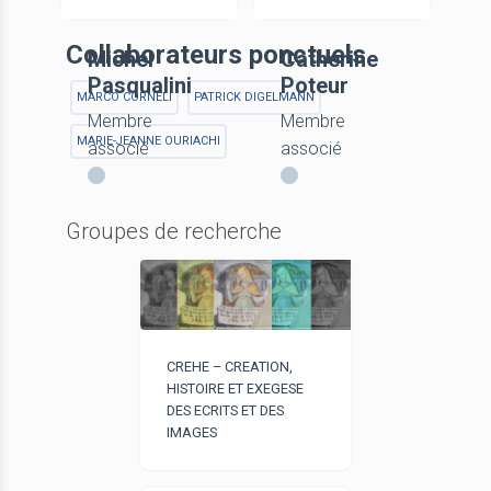
Collaborateurs ponctuels
Michel
Catherine
Pasqualini
Poteur
MARCO CORNELI
PATRICK DIGELMANN
Membre
Membre
MARIE-JEANNE OURIACHI
associé
associé
Groupes de recherche
CREHE – CREATION,
HISTOIRE ET EXEGESE
DES ECRITS ET DES
IMAGES