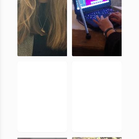
Naomie
Perrine
Quintin
Saillard
Doctorante,
Doctorante,
UniCA
UniCA