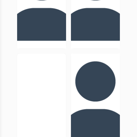
Germain
Yann Codou
Butaud
Membre
MC, UniCA
associé