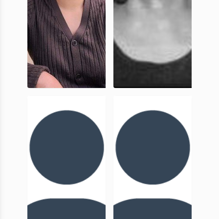
Duyên
Juliette
Nguyên
Lassalle
Phuong
membre
Membre
associé
associée,
UniCA