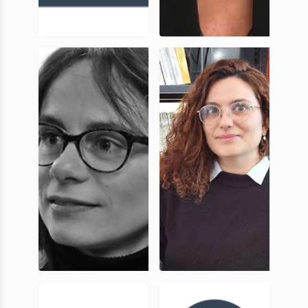
Florie
Isabelle
Varitille
Pimouguet-
Pedarros
MCF, UniCA
Professeur des
Universités –
Histoire et
archéologie
antiques
(monde grec) –
CNU 21, CNRS
34
Sandra
Angela