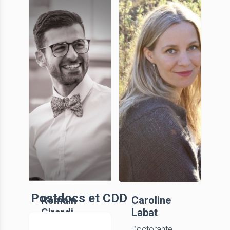
Ricco
Roberto
Renato
Mussinatto
Doctorant
Doctorant en
co-tutelle
(UNICA, UNIPD,
UNIVE)
Postdocs et CDD
Romain
Caroline
Girardi
Labat
Doctorant,
Doctorante,