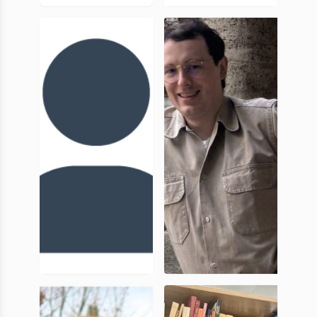
Adele Di
Andrea
Lorenzo
Murace
Doctorante
Doctorant,
UniCA
Anna
Arthur Le
Brevetti
Goff