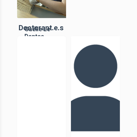
Doctorant.e.s
Gaëlle Le
Dantec
IE, UniCA