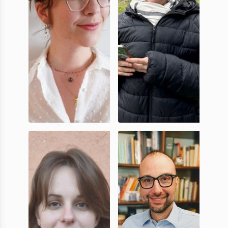
Elodie
Fabienne
Caruchet
Martinez-
Honorin
Doctorante,
Doctorante,
UniCA
UniCA