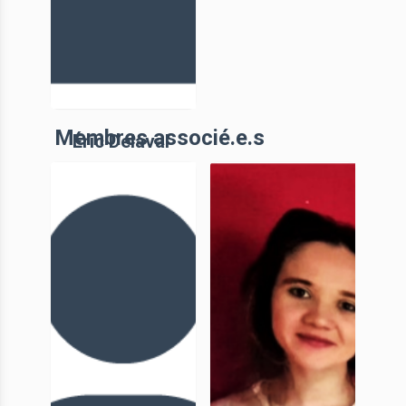
Membres associé.e.s
Éric Delaval
Conservateur
en chef du
patrimoine