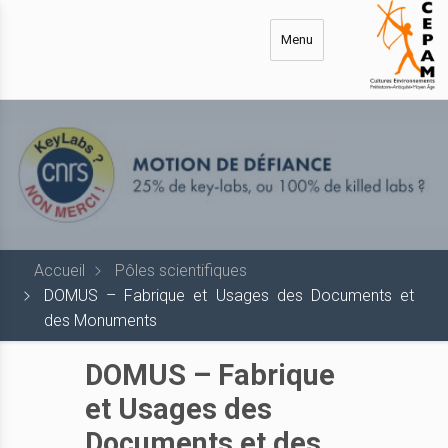
Aller
au
Menu
contenu
principal
Accueil
Pôles scientifiques
DOMUS – Fabrique et Usages des Documents et
des Monuments
DOMUS – Fabrique
et Usages des
Documents et des