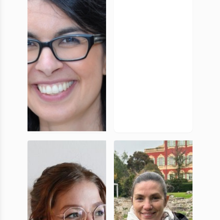
UniCA
UniCA
Charlotte
Coline
Bernabe
Laverger
Doctorante,
doctorante,
UniCA
UniCA