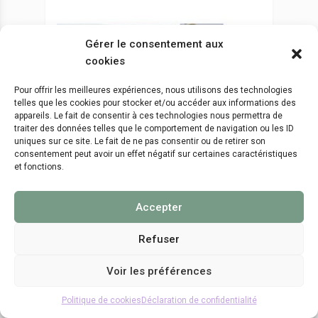
Gérer le consentement aux
cookies
Ouvrage | Fumiers, bouses et
guano : ordures ou or brun ?
Pour offrir les meilleures expériences, nous utilisons des technologies
Statut, usage et gestion des
telles que les cookies pour stocker et/ou accéder aux informations des
appareils. Le fait de consentir à ces technologies nous permettra de
déjections animales depuis la
traiter des données telles que le comportement de navigation ou les ID
Préhistoire. Potentiel
uniques sur ce site. Le fait de ne pas consentir ou de retirer son
archéologique et
consentement peut avoir un effet négatif sur certaines caractéristiques
et fonctions.
environnemental
Actes des 44es Rencontres
Accepter
internationales d’archéologie et
d’histoire sous la direction de Claire
Refuser
Delhon, Lionel Gourichon, Lucie Martin
Voir les préférences
Politique de cookies
Déclaration de confidentialité