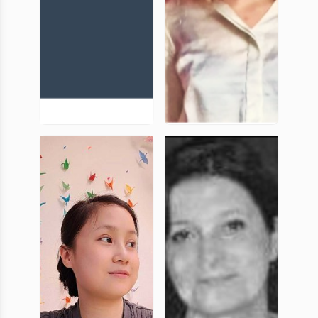
Alessandra
Anaëlle
Scaccuto
Broseta
Docteure
Docteure en
langues et
littératures
anciennes