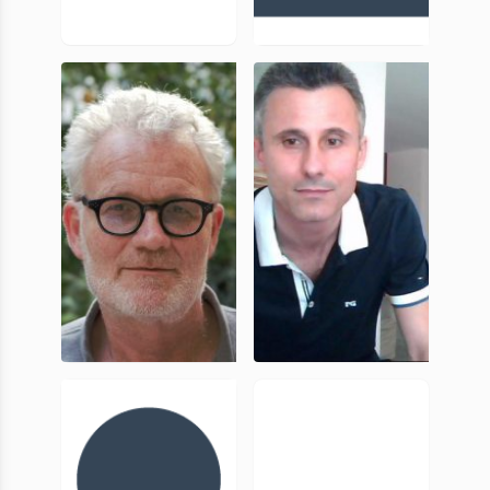
Vincent
Rosa Maria
Cuche
Dessì
MC, UCA –
PR, UniCA
IT&M
Michel
Giampiero
Lauwers
Scafoglio
PR, UniCA
PR, UniCA