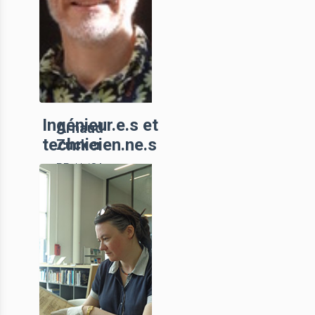
Ingénieur.e.s et
Arnaud
technicien.ne.s
Zucker
PR, UniCA