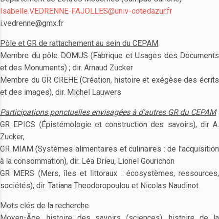
Isabelle.VEDRENNE-FAJOLLES@univ-cotedazur.fr
i.vedrenne@gmx.fr
Pôle et GR de rattachement au sein du CEPAM
Membre du pôle DOMUS (Fabrique et Usages des Documents
et des Monuments) ; dir. Arnaud Zucker
Membre du GR CREHE (Création, histoire et exégèse des écrits
et des images), dir. Michel Lauwers
Participations ponctuelles envisagées à d’autres GR du CEPAM
GR EPICS (Épistémologie et construction des savoirs), dir A.
Zucker,
GR MIAM (Systèmes alimentaires et culinaires : de l’acquisition
à la consommation), dir. Léa Drieu, Lionel Gourichon
GR MERS (Mers, îles et littoraux : écosystèmes, ressources,
sociétés), dir. Tatiana Theodoropoulou et Nicolas Naudinot.
Mots clés de la recherch
e
Moyen-Âge, histoire des savoirs (sciences), histoire de la