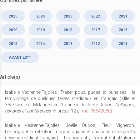
Ou filtrez par année
2025
2024
2023
2022
2021
2020
2019
2018
2017
2016
2015
2014
2013
2012
2011
AVANT 2011
Article(s)
Isabelle Vedrenne-Fajolles. Traiter poux, puces et punaises : le
témoignage de quelques textes médicaux en français (XIIIe et
XIVe siècles); Mélanges en l'honneur de Joëlle Ducos.
Colloques,
congrès et conférences
, In press, 12 p.
⟨hal-05642080⟩
Isabelle Vedrenne-Fajolles, Joëlle Ducos, Fleur Vigneron.
Lexicographie, réfection morphologique et chaînons manquants
(lexique médical français) - Lexicography, formal substitutions