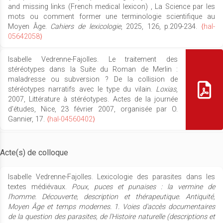
and missing links (French medical lexicon) , La Science par les
mots ou comment former une terminologie scientifique au
Moyen Âge.
Cahiers de lexicologie
, 2025, 126, p.209-234.
⟨hal-
05642058⟩
Isabelle Vedrenne-Fajolles. Le traitement des
stéréotypes dans la Suite du Roman de Merlin :
maladresse ou subversion ? De la collision de
stéréotypes narratifs avec le type du vilain.
Loxias
,
2007, Littérature à stéréotypes. Actes de la journée
d'études, Nice, 23 février 2007, organisée par O.
Gannier, 17.
⟨hal-04560402⟩
Acte(s) de colloque
Isabelle Vedrenne-Fajolles. Lexicologie des parasites dans les
textes médiévaux.
Poux, puces et punaises : la vermine de
l'homme. Découverte, description et thérapeutique. Antiquité,
Moyen Âge et temps modernes. 1. Voies d'accès documentaires
de la question des parasites, de l'Histoire naturelle (descriptions et