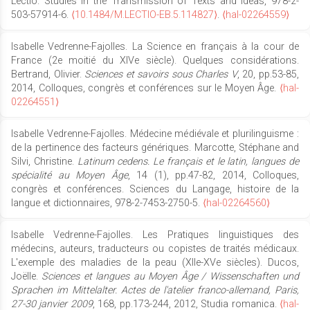
Lectio. Studies in the Transmission of Texts and Ideas, 978-2-
503-57914-6.
⟨10.1484/M.LECTIO-EB.5.114827⟩
.
⟨hal-02264559⟩
Isabelle Vedrenne-Fajolles. La Science en français à la cour de
France (2e moitié du XIVe siècle). Quelques considérations.
Bertrand, Olivier.
Sciences et savoirs sous Charles V
, 20, pp.53-85,
2014, Colloques, congrès et conférences sur le Moyen Âge.
⟨hal-
02264551⟩
Isabelle Vedrenne-Fajolles. Médecine médiévale et plurilinguisme :
de la pertinence des facteurs génériques. Marcotte, Stéphane and
Silvi, Christine.
Latinum cedens. Le français et le latin, langues de
spécialité au Moyen Âge
, 14 (1), pp.47-82, 2014, Colloques,
congrès et conférences. Sciences du Langage, histoire de la
langue et dictionnaires, 978-2-7453-2750-5.
⟨hal-02264560⟩
Isabelle Vedrenne-Fajolles. Les Pratiques linguistiques des
médecins, auteurs, traducteurs ou copistes de traités médicaux.
L'exemple des maladies de la peau (XIIe-XVe siècles). Ducos,
Joëlle.
Sciences et langues au Moyen Âge / Wissenschaften und
Sprachen im Mittelalter. Actes de l'atelier franco-allemand, Paris,
27-30 janvier 2009
, 168, pp.173-244, 2012, Studia romanica.
⟨hal-