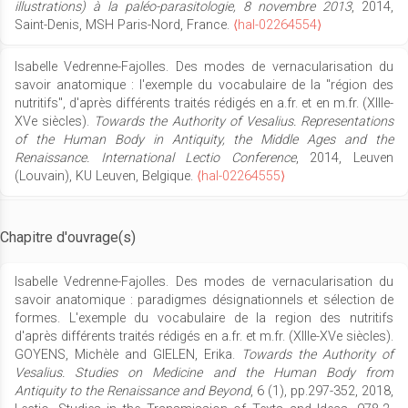
illustrations) à la paléo-parasitologie, 8 novembre 2013
, 2014,
Saint-Denis, MSH Paris-Nord, France.
⟨hal-02264554⟩
Isabelle Vedrenne-Fajolles. Des modes de vernacularisation du
savoir anatomique : l'exemple du vocabulaire de la "région des
nutritifs", d'après différents traités rédigés en a.fr. et en m.fr. (XIIIe-
XVe siècles).
Towards the Authority of Vesalius. Representations
of the Human Body in Antiquity, the Middle Ages and the
Renaissance. International Lectio Conference
, 2014, Leuven
(Louvain), KU Leuven, Belgique.
⟨hal-02264555⟩
Chapitre d'ouvrage(s)
Isabelle Vedrenne-Fajolles. Des modes de vernacularisation du
savoir anatomique : paradigmes désignationnels et sélection de
formes. L'exemple du vocabulaire de la region des nutritifs
d'après différents traités rédigés en a.fr. et m.fr. (XIIIe-XVe siècles).
GOYENS, Michèle and GIELEN, Erika.
Towards the Authority of
Vesalius. Studies on Medicine and the Human Body from
Antiquity to the Renaissance and Beyond
, 6 (1), pp.297-352, 2018,