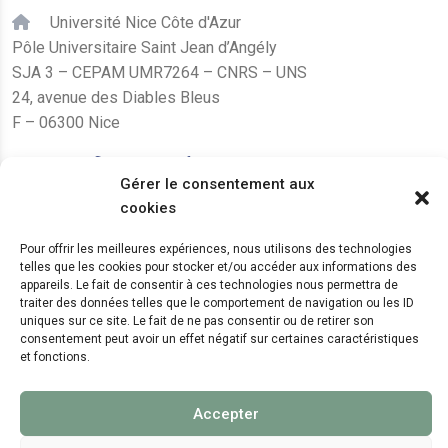
Université Nice Côte d'Azur
Pôle Universitaire Saint Jean d’Angély
SJA 3 – CEPAM UMR7264 – CNRS – UNS
24, avenue des Diables Bleus
F – 06300 Nice
karine.fleurot@cnrs.fr
Gérer le consentement aux
+33 (0)4 89 15 24 08
cookies
Pour offrir les meilleures expériences, nous utilisons des technologies
LE CEPAM EST HÉBERGÉ PAR
telles que les cookies pour stocker et/ou accéder aux informations des
appareils. Le fait de consentir à ces technologies nous permettra de
traiter des données telles que le comportement de navigation ou les ID
uniques sur ce site. Le fait de ne pas consentir ou de retirer son
consentement peut avoir un effet négatif sur certaines caractéristiques
et fonctions.
Accepter
© 2024 Copyright:
CEPAM UMR7264, CNRS, CNRS