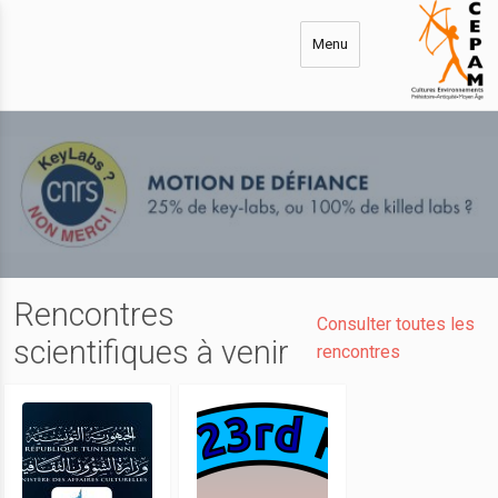
Aller
au
Menu
contenu
principal
Rencontres
Consulter toutes les
scientifiques à venir
rencontres