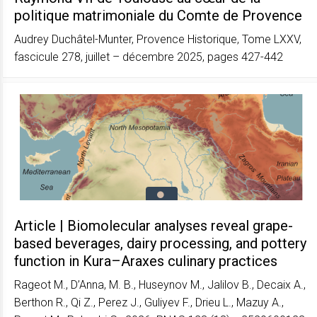
politique matrimoniale du Comte de Provence
Audrey Duchâtel-Munter, Provence Historique, Tome LXXV,
fascicule 278, juillet – décembre 2025, pages 427-442
Article | Biomolecular analyses reveal grape-
based beverages, dairy processing, and pottery
function in Kura–Araxes culinary practices
Rageot M., D’Anna, M. B., Huseynov M., Jalilov B., Decaix A.,
Berthon R., Qi Z., Perez J., Guliyev F., Drieu L., Mazuy A.,