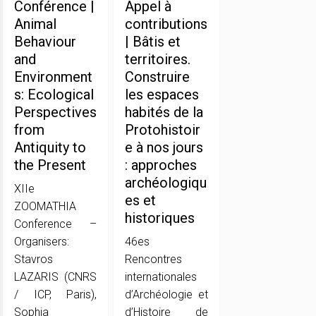
Conférence |
Appel à
Animal
contributions
Behaviour
| Bâtis et
and
territoires.
Environment
Construire
s: Ecological
les espaces
Perspectives
habités de la
from
Protohistoir
Antiquity to
e à nos jours
the Present
: approches
archéologiqu
XIIe
es et
ZOOMATHIA
historiques
Conference –
Organisers:
46es
Stavros
Rencontres
LAZARIS (CNRS
internationales
/ ICP, Paris),
d’Archéologie et
Sophia
d’Histoire de