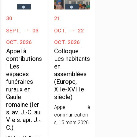
30
21
sept.
03
oct.
22
oct. 2026
oct. 2026
Appel à
Colloque |
contributions
Les habitants
| Les
en
espaces
assemblées
funéraires
(Europe,
ruraux en
XIIe-XVIIIe
Gaule
siècle)
romaine (Ier
Appel à
s. av. J.-C. au
communication
VIe s. apr. J.-
s, 15 mars 2026
C.)