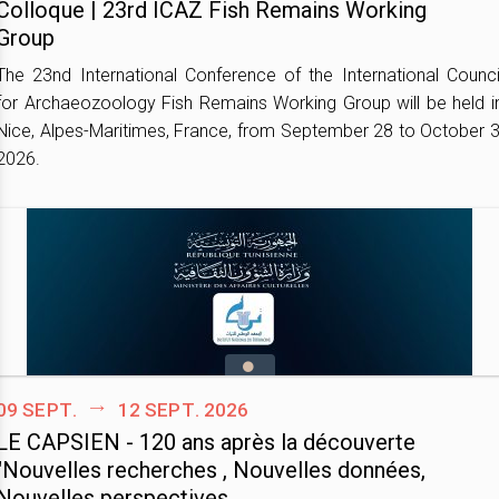
Colloque | 23rd ICAZ Fish Remains Working
Group
The 23nd International Conference of the International Counci
for Archaeozoology Fish Remains Working Group will be held i
Nice, Alpes-Maritimes, France, from September 28 to October 3
2026.
09 sept.
12 sept. 2026
LE CAPSIEN - 120 ans après la découverte
"Nouvelles recherches , Nouvelles données,
Nouvelles perspectives