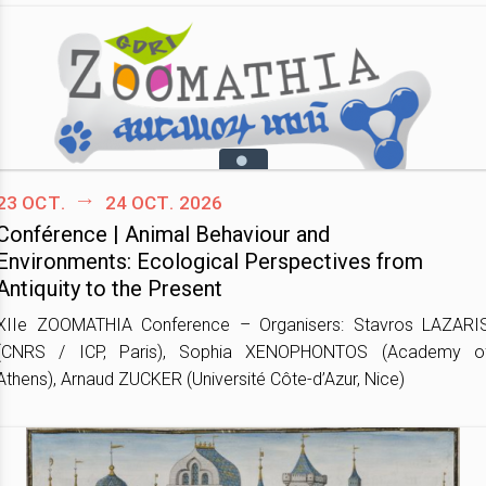
23 oct.
24 oct. 2026
Conférence | Animal Behaviour and
Environments: Ecological Perspectives from
Antiquity to the Present
XIIe ZOOMATHIA Conference – Organisers: Stavros LAZARI
(CNRS / ICP, Paris), Sophia XENOPHONTOS (Academy o
Athens), Arnaud ZUCKER (Université Côte-d’Azur, Nice)