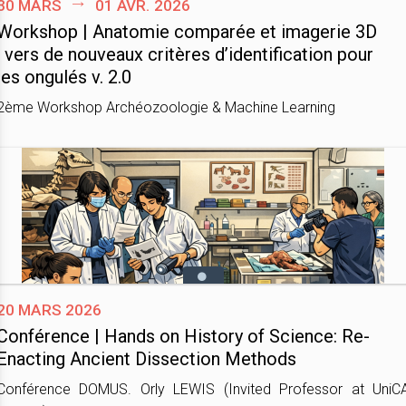
30 mars
01 avr. 2026
Workshop | Anatomie comparée et imagerie 3D
: vers de nouveaux critères d’identification pour
les ongulés v. 2.0
2ème Workshop Archéozoologie & Machine Learning
20 mars 2026
Conférence | Hands on History of Science: Re-
Enacting Ancient Dissection Methods
Conférence DOMUS. Orly LEWIS (Invited Professor at UniC