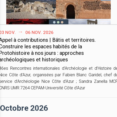
03 nov.
06 nov. 2026
Appel à contributions | Bâtis et territoires.
Construire les espaces habités de la
Protohistoire à nos jours : approches
archéologiques et historiques
46es Rencontres internationales d’Archéologie et d’Histoire d
Nice Côte d’Azur, organisées par Fabien Blanc Garidel, chef d
service d’Archéologie Nice Côte d’Azur ; Sandra Zanella MCF
CNRS UMR 7264 CEPAM-Université Côte d’Azur
Octobre 2026