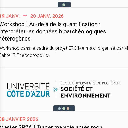
19 janv.
20 janv. 2026
Workshop | Au-delà de la quantification :
interpréter les données bioarchéologiques
hétérogènes
Workshop dans le cadre du projet ERC Mermaid, organisé par M
Fabre, T. Theodoropoulou
08 janvier 2026
Master 2P2A | Tracer ma voie après mon