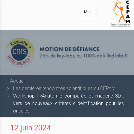
Aller
au
Menu
contenu
principal
Accueil
Les dernières rencontres scientifiques du CEPAM
Workshop | «Anatomie comparée et imagerie 3D :
vers de nouveaux critères d’identification pour les
ongulés
12 juin 2024