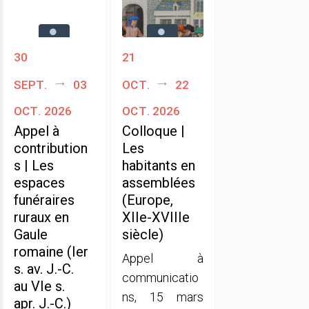
30
21
sept.
03
oct.
22
oct. 2026
oct. 2026
Appel à
Colloque |
contribution
Les
s | Les
habitants en
espaces
assemblées
funéraires
(Europe,
ruraux en
XIIe-XVIIIe
Gaule
siècle)
romaine (Ier
Appel à
s. av. J.-C.
communicatio
au VIe s.
ns, 15 mars
apr. J.-C.)