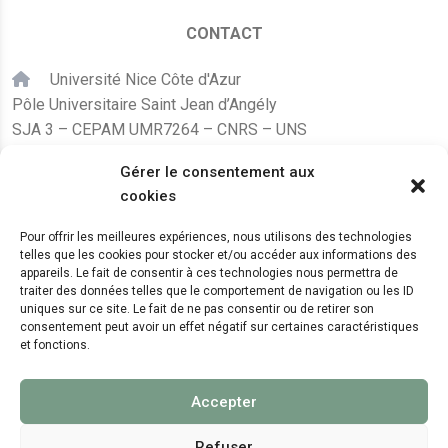
CONTACT
Université Nice Côte d'Azur
Pôle Universitaire Saint Jean d’Angély
SJA 3 – CEPAM UMR7264 – CNRS – UNS
24, avenue des Diables Bleus
Gérer le consentement aux
F – 06300 Nice
cookies
karine.fleurot@cnrs.fr
Pour offrir les meilleures expériences, nous utilisons des technologies
telles que les cookies pour stocker et/ou accéder aux informations des
+33 (0)4 89 15 24 08
appareils. Le fait de consentir à ces technologies nous permettra de
traiter des données telles que le comportement de navigation ou les ID
uniques sur ce site. Le fait de ne pas consentir ou de retirer son
LE CEPAM EST HÉBERGÉ PAR
consentement peut avoir un effet négatif sur certaines caractéristiques
et fonctions.
Accepter
Refuser