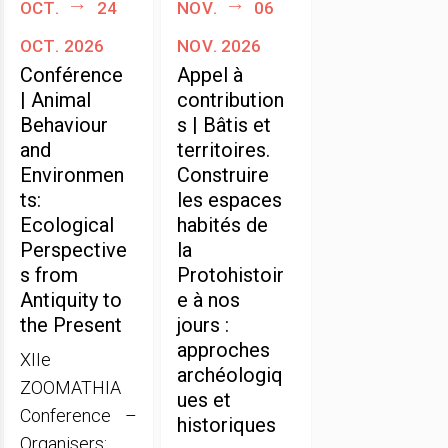
oct.
24
nov.
06
oct. 2026
nov. 2026
Conférence
Appel à
| Animal
contribution
Behaviour
s | Bâtis et
and
territoires.
Environmen
Construire
ts:
les espaces
Ecological
habités de
Perspective
la
s from
Protohistoir
Antiquity to
e à nos
the Present
jours :
approches
XIIe
archéologiq
ZOOMATHIA
ues et
Conference –
historiques
Organisers: