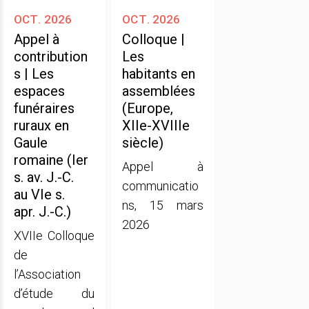
oct. 2026
oct. 2026
Appel à
Colloque |
contribution
Les
s | Les
habitants en
espaces
assemblées
funéraires
(Europe,
ruraux en
XIIe-XVIIIe
Gaule
siècle)
romaine (Ier
Appel à
s. av. J.-C.
communicatio
au VIe s.
ns, 15 mars
apr. J.-C.)
2026
XVIIe Colloque
de
l’Association
d’étude du