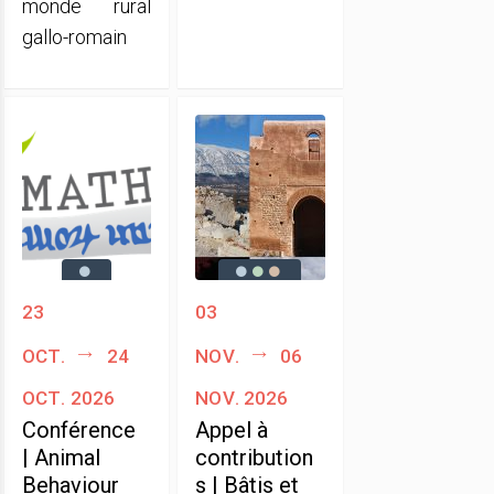
monde rural
gallo-romain
23
03
oct.
24
nov.
06
oct. 2026
nov. 2026
Conférence
Appel à
| Animal
contribution
Behaviour
s | Bâtis et