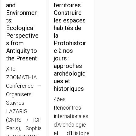
and
territoires.
Environmen
Construire
ts:
les espaces
Ecological
habités de
Perspective
la
s from
Protohistoir
Antiquity to
e à nos
the Present
jours :
approches
XIIe
archéologiq
ZOOMATHIA
ues et
Conference –
historiques
Organisers:
46es
Stavros
Rencontres
LAZARIS
internationales
(CNRS / ICP,
d’Archéologie
Paris), Sophia
et d’Histoire