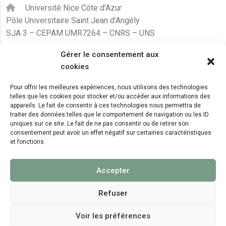
Université Nice Côte d'Azur
Pôle Universitaire Saint Jean d’Angély
SJA 3 – CEPAM UMR7264 – CNRS – UNS
24, avenue des Diables Bleus
Gérer le consentement aux
F – 06300 Nice
cookies
karine.fleurot@cnrs.fr
Pour offrir les meilleures expériences, nous utilisons des technologies
telles que les cookies pour stocker et/ou accéder aux informations des
+33 (0)4 89 15 24 08
appareils. Le fait de consentir à ces technologies nous permettra de
traiter des données telles que le comportement de navigation ou les ID
uniques sur ce site. Le fait de ne pas consentir ou de retirer son
LE CEPAM EST HÉBERGÉ PAR
consentement peut avoir un effet négatif sur certaines caractéristiques
et fonctions.
Accepter
Refuser
Voir les préférences
© 2024 Copyright:
CEPAM UMR7264, CNRS, CNRS