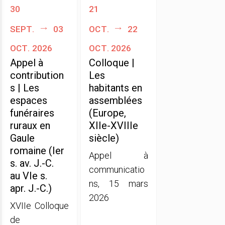
30
21
sept.
03
oct.
22
oct. 2026
oct. 2026
Appel à
Colloque |
contribution
Les
s | Les
habitants en
espaces
assemblées
funéraires
(Europe,
ruraux en
XIIe-XVIIIe
Gaule
siècle)
romaine (Ier
Appel à
s. av. J.-C.
communicatio
au VIe s.
ns, 15 mars
apr. J.-C.)
2026
XVIIe Colloque
de