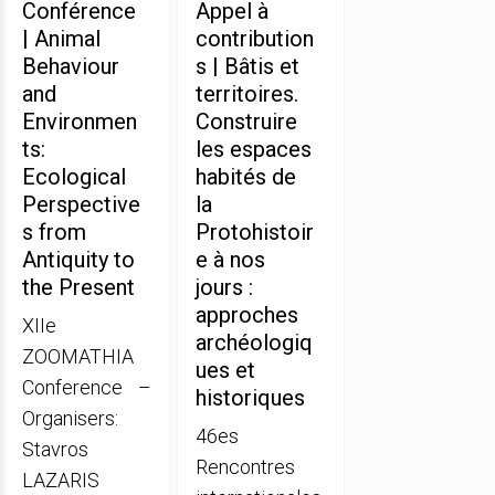
Conférence
Appel à
| Animal
contribution
Behaviour
s | Bâtis et
and
territoires.
Environmen
Construire
ts:
les espaces
Ecological
habités de
Perspective
la
s from
Protohistoir
Antiquity to
e à nos
the Present
jours :
approches
XIIe
archéologiq
ZOOMATHIA
ues et
Conference –
historiques
Organisers:
46es
Stavros
Rencontres
LAZARIS