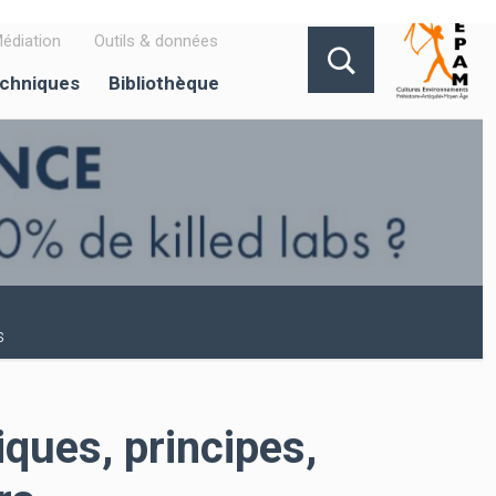
édiation
Outils & données
echniques
Bibliothèque
s
iques, principes,