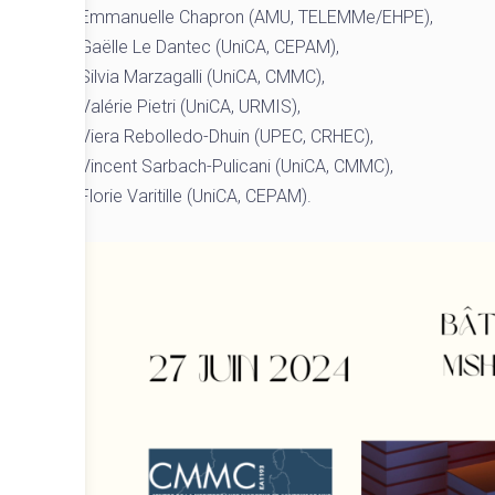
Emmanuelle Chapron (AMU, TELEMMe/EHPE),
Gaëlle Le Dantec (UniCA, CEPAM),
Silvia Marzagalli (UniCA, CMMC),
Valérie Pietri (UniCA, URMIS),
Viera Rebolledo-Dhuin (UPEC, CRHEC),
Vincent Sarbach-Pulicani (UniCA, CMMC),
Florie Varitille (UniCA, CEPAM).