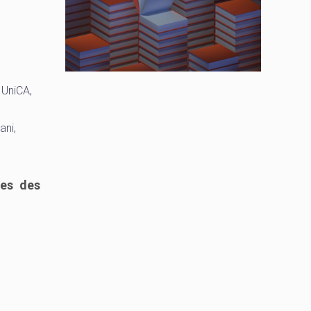
 UniCA,
ani,
res des