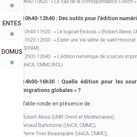
9h40-10h20 : « Le cas de la correspondance Fölsch » 
10h40-12h40 : Des outils pour l’édition numér
ENTES
10h40-11h20 : « Le logiciel Ekdosis » (Robert Alessi, 
11h20-12h00 : « Editer une Vie latine de saint Honorat
CEPAM)
DOMUS
12h00-12h40 : « L’édition numérique de sources imprim
UniCA, CMMC/BCL)
14h00-16h30 : Quelle édition pour les so
migrations globales » ?
Table-ronde en présence de :
Robert Alessi (UMR Orient et Méditerranée),
Arnaud Bartolomei (UniCA, CMMC),
Pierre-Yves Beaurepaire (UniCA, CMMC),