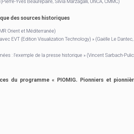
(Pierre-Yves Beaurepaire, Silvia Marzagalli, UniCA, CMMC)
ique des sources historiques
UMR Orient et Méditerranée)
 avec EVT (Edition Visualization Technology) » (Gaëlle Le Dantec,
ées : l’exemple de la presse historique » (Vincent Sarbach-Pulic
urces du programme « PIOMIG. Pionniers et pionniè