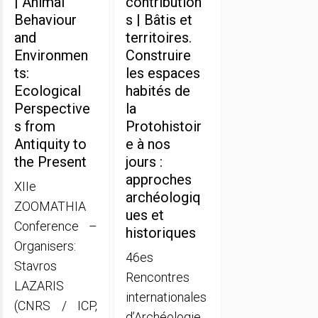
| Animal
contribution
Behaviour
s | Bâtis et
and
territoires.
Environmen
Construire
ts:
les espaces
Ecological
habités de
Perspective
la
s from
Protohistoir
Antiquity to
e à nos
the Present
jours :
approches
XIIe
archéologiq
ZOOMATHIA
ues et
Conference –
historiques
Organisers:
46es
Stavros
Rencontres
LAZARIS
internationales
(CNRS / ICP,
d’Archéologie