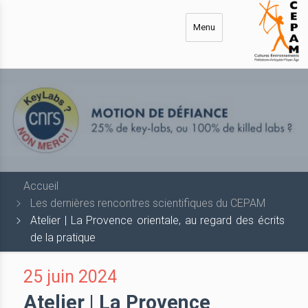
Aller
au
Menu
contenu
principal
Accueil
Les dernières rencontres scientifiques du CEPAM
Atelier | La Provence orientale, au regard des écrits
de la pratique
25 juin 2024
Atelier | La Provence