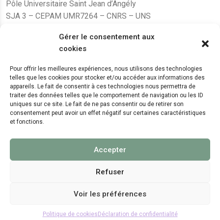
Pôle Universitaire Saint Jean d’Angély
SJA 3 – CEPAM UMR7264 – CNRS – UNS
24, avenue des Diables Bleus
Gérer le consentement aux
F – 06300 Nice
cookies
karine.fleurot@cnrs.fr
Pour offrir les meilleures expériences, nous utilisons des technologies
telles que les cookies pour stocker et/ou accéder aux informations des
+33 (0)4 89 15 24 08
appareils. Le fait de consentir à ces technologies nous permettra de
traiter des données telles que le comportement de navigation ou les ID
uniques sur ce site. Le fait de ne pas consentir ou de retirer son
LE CEPAM EST HÉBERGÉ PAR
consentement peut avoir un effet négatif sur certaines caractéristiques
et fonctions.
Accepter
Refuser
Voir les préférences
© 2024 Copyright:
CEPAM UMR7264, CNRS, CNRS
WebKit
Politique de cookies
Déclaration de confidentialité