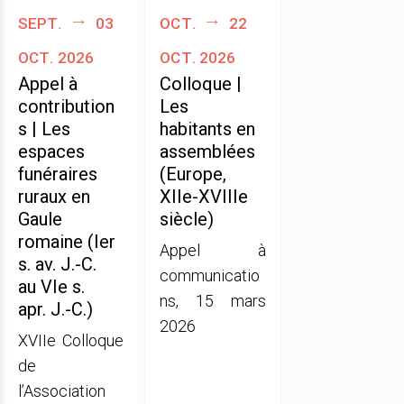
sept.
03
oct.
22
oct. 2026
oct. 2026
Appel à
Colloque |
contribution
Les
s | Les
habitants en
espaces
assemblées
funéraires
(Europe,
ruraux en
XIIe-XVIIIe
Gaule
siècle)
romaine (Ier
Appel à
s. av. J.-C.
communicatio
au VIe s.
ns, 15 mars
apr. J.-C.)
2026
XVIIe Colloque
de
l’Association