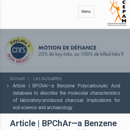
Aller
au
Menu
contenu
principal
Accueil
Les Actualités
Article | BPChAr—a Benzene Polycarboxylic Acid
database to describe the molecular characteristics
of laboratory-produced charcoal: Implications for
soil science and archaeology
Article | BPChAr—a Benzene