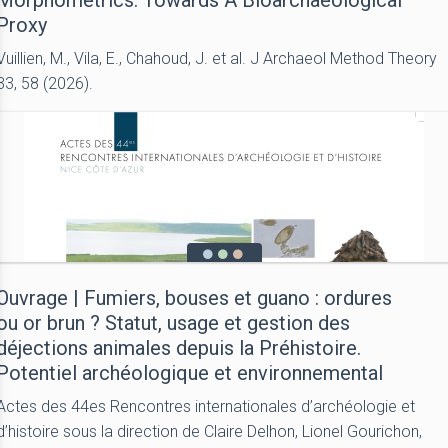
Morphometrics: Towards A Bioarchaeological
Proxy
Vuillien, M., Vila, E., Chahoud, J. et al. J Archaeol Method Theory
33, 58 (2026).
Ouvrage | Fumiers, bouses et guano : ordures
ou or brun ? Statut, usage et gestion des
déjections animales depuis la Préhistoire.
Potentiel archéologique et environnemental
Actes des 44es Rencontres internationales d’archéologie et
d’histoire sous la direction de Claire Delhon, Lionel Gourichon,