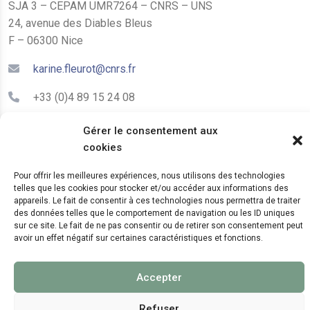
SJA 3 – CEPAM UMR7264 – CNRS – UNS
24, avenue des Diables Bleus
F – 06300 Nice
karine.fleurot@cnrs.fr
+33 (0)4 89 15 24 08
Gérer le consentement aux
LE CEPAM EST HÉBERGÉ PAR
cookies
Pour offrir les meilleures expériences, nous utilisons des technologies
telles que les cookies pour stocker et/ou accéder aux informations des
appareils. Le fait de consentir à ces technologies nous permettra de traiter
des données telles que le comportement de navigation ou les ID uniques
sur ce site. Le fait de ne pas consentir ou de retirer son consentement peut
avoir un effet négatif sur certaines caractéristiques et fonctions.
© 2024 Copyright:
CEPAM UMR7264, CNRS, CNRS
WebKit
Accepter
Refuser