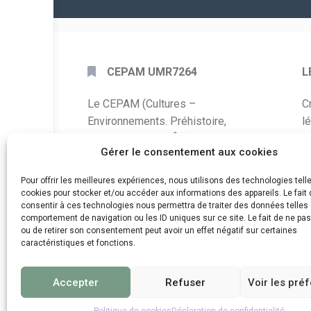
CEPAM UMR7264
L
Le CEPAM (Cultures –
C
Environnements. Préhistoire,
l
Antiquité, Moyen Âge) est une unité
P
Gérer le consentement aux cookies
mixte de recherche CNRS – UNS qui
développe des recherches autour de
A
Pour offrir les meilleures expériences, nous utilisons des technologies tell
la connaissance des sociétés du
cookies pour stocker et/ou accéder aux informations des appareils. Le fait 
C
consentir à ces technologies nous permettra de traiter des données telles 
passé, de leurs modes de
comportement de navigation ou les ID uniques sur ce site. Le fait de ne pa
d
fonctionnement, de leur évolution et
ou de retirer son consentement peut avoir un effet négatif sur certaines
de leur relation à l’environnement.
caractéristiques et fonctions.
Accepter
Refuser
Voir les pré