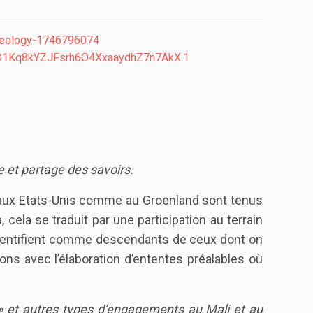
haeology-1746796074
d=D1Kq8kYZJFsrh6O4XxaaydhZ7n7AkX.1
 et partage des savoirs.
a, aux Etats-Unis comme au Groenland sont tenus
ela se traduit par une participation au terrain
s’identifient comme descendants de ceux dont on
ons avec l’élaboration d’ententes préalables où
» et autres types d’engagements au Mali et au