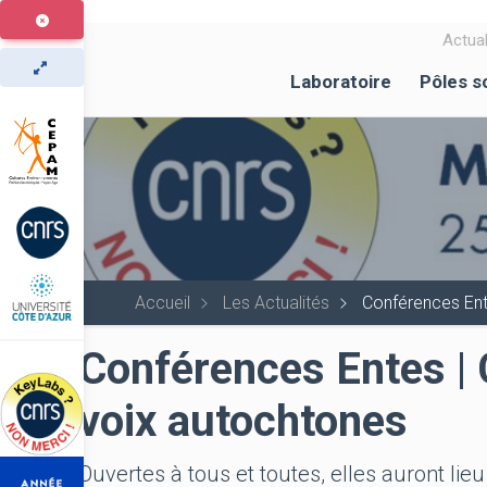
Aller
au
Actual
contenu
Laboratoire
Pôles s
principal
Accueil
Les Actualités
Conférences Ente
Conférences Entes | 
voix autochtones
Ouvertes à tous et toutes, elles auront li