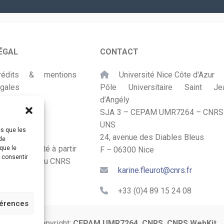
*
ÉGAL
CONTACT
rédits & mentions
Université Nice Côte d'Azur
égales
Pôle Universitaire Saint Je
d’Angély
lan du site
SJA 3 – CEPAM UMR7264 – CNRS
UNS
ccessibilité
es que les
24, avenue des Diables Bleus
de
onçu et adapté à partir
que le
F – 06300 Nice
s consentir
u Kit Labos du CNRS
karine.fleurot@cnrs.fr
+33 (0)4 89 15 24 08
férences
© 2024 Copyright:
CEPAM UMR7264, CNRS, CNRS WebKit