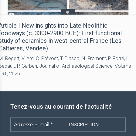
Article | New insights into Late Neolithic
foodways (c. 3300-2900 BCE): First functional
study of ceramics in west-central France (Les
Caltieres, Vendee)
M. Regert, V. Ard, C. Prévost, T. Blasco, N. Fromont, P. Forré, L.
Bedault, P. Garberi, Journal of Archaeological Science, Volume
191, 2026.
Tenez-vous au courant de l'actualité
Adresse
E-