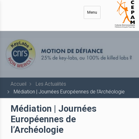
Aller
au
Menu
contenu
principal
Accueil
Les Actualités
Médiation | Journées Européennes de l’Archéologie
Médiation | Journées
Européennes de
l’Archéologie