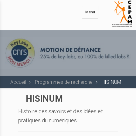
Aller
au
Menu
contenu
principal
Accueil
Programmes de recherche
HISINUM
HISINUM
Histoire des savoirs et des idées et
pratiques du numériques