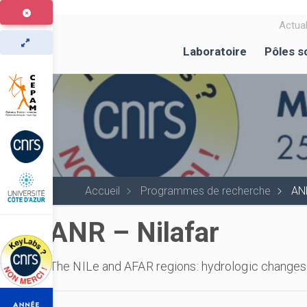
Aller
au
Actual
contenu
Laboratoire
Pôles s
principal
Accueil
Programmes de recherche
ANR
ANR – Nilafar
The NILe and AFAR regions: hydrologic changes