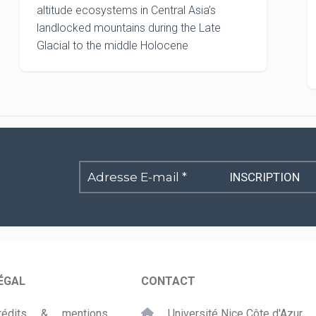
altitude ecosystems in Central Asia’s
landlocked mountains during the Late
Glacial to the middle Holocene
Adresse
E-
mail
*
ÉGAL
CONTACT
rédits & mentions
Université Nice Côte d'Azur