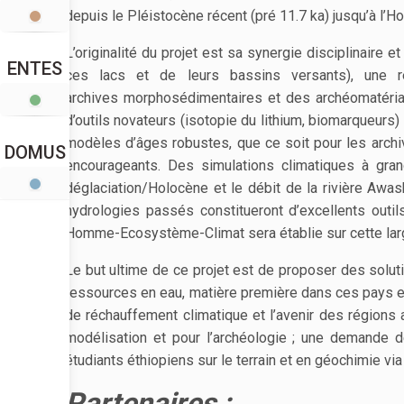
depuis le Pléistocène récent (pré 11.7 ka) jusqu’à l’H
L’originalité du projet est sa synergie disciplinaire
ENTES
ces lacs et de leurs bassins versants), une 
archives morphosédimentaires et des archéomatériaux
d’outils novateurs (isotopie du lithium, biomarqueurs
modèles d’âges robustes, que ce soit pour les archive
DOMUS
encourageants. Des simulations climatiques à gra
déglaciation/Holocène et le débit de la rivière Awa
hydrologies passés constitueront d’excellents outils
Homme-Ecosystème-Climat sera établie sur cette lar
Le but ultime de ce projet est de proposer des solut
ressources en eau, matière première dans ces pays e
de réchauffement climatique et l’avenir des régions 
modélisation et pour l’archéologie ; une demande d
étudiants éthiopiens sur le terrain et en géochimie v
Partenaires :