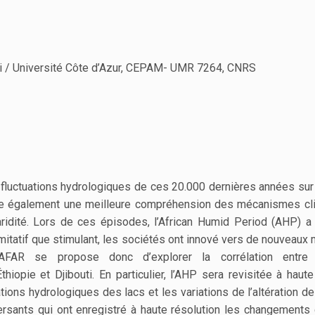
di / Université Côte d’Azur, CEPAM- UMR 7264, CNRS
fluctuations hydrologiques de ces 20.000 dernières années sur le
 également une meilleure compréhension des mécanismes climati
idité. Lors de ces épisodes, l’African Humid Period (AHP) a
imitatif que stimulant, les sociétés ont innové vers de nouve
FAR se propose donc d’explorer la corrélation entre l
iopie et Djibouti. En particulier, l’AHP sera revisitée à haute 
ations hydrologiques des lacs et les variations de l’altération 
versants qui ont enregistré à haute résolution les changemen