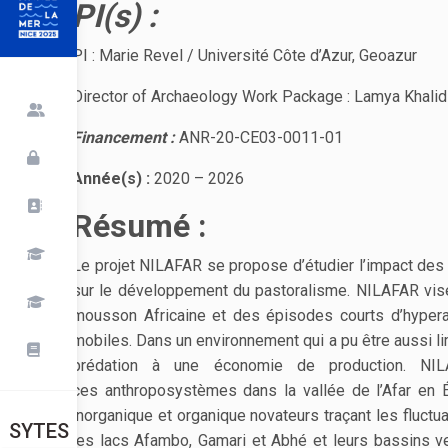
PI(s
) :
PI : Marie Revel / Université Côte d’Azur, Geoazur
Director of Archaeology Work Package : Lamya Khali
Financement :
ANR-20-CE03-0011-01
Année(s) :
2020 – 2026
Résumé :
Le projet NILAFAR se propose d’étudier l’impact des 
sur le développement du pastoralisme. NILAFAR vise
mousson Africaine et des épisodes courts d’hyperar
mobiles. Dans un environnement qui a pu être aussi l
prédation à une économie de production. NILA
ces anthroposystèmes dans la vallée de l’Afar en Éth
inorganique et organique novateurs traçant les fluctu
SYTES
les lacs Afambo, Gamari et Abhé et leurs bassins 