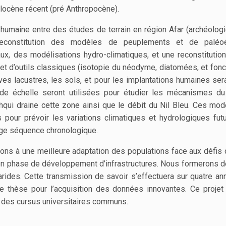
olocène récent (pré Anthropocène).
 et humaine entre des études de terrain en région Afar (archéol
reconstitution des modèles de peuplements et de paléo
, des modélisations hydro-climatiques, et une reconstitution
) et d’outils classiques (isotopie du néodyme, diatomées, et fon
s lacustres, les sols, et pour les implantations humaines sera 
nde échelle seront utilisées pour étudier les mécanismes 
shqui draine cette zone ainsi que le débit du Nil Bleu. Ces mo
 pour prévoir les variations climatiques et hydrologiques futur
ge séquence chronologique.
ions à une meilleure adaptation des populations face aux défi
n phase de développement d’infrastructures. Nous formerons d
arides. Cette transmission de savoir s’effectuera sur quatre 
e thèse pour l’acquisition des données innovantes. Ce projet 
ia des cursus universitaires communs.