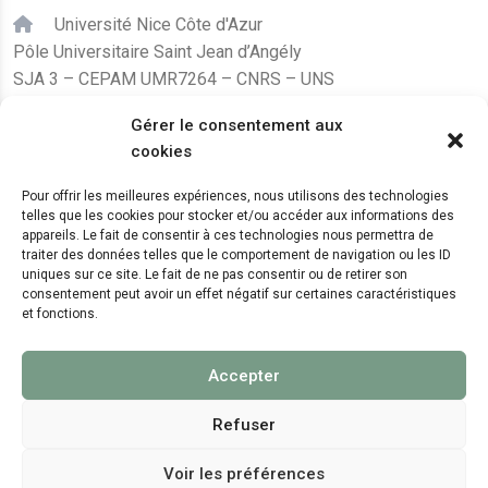
Université Nice Côte d'Azur
Pôle Universitaire Saint Jean d’Angély
SJA 3 – CEPAM UMR7264 – CNRS – UNS
24, avenue des Diables Bleus
Gérer le consentement aux
F – 06300 Nice
cookies
karine.fleurot@cnrs.fr
Pour offrir les meilleures expériences, nous utilisons des technologies
telles que les cookies pour stocker et/ou accéder aux informations des
+33 (0)4 89 15 24 08
appareils. Le fait de consentir à ces technologies nous permettra de
traiter des données telles que le comportement de navigation ou les ID
uniques sur ce site. Le fait de ne pas consentir ou de retirer son
LE CEPAM EST HÉBERGÉ PAR
consentement peut avoir un effet négatif sur certaines caractéristiques
et fonctions.
Accepter
Refuser
Voir les préférences
© 2024 Copyright:
CEPAM UMR7264, CNRS, CNRS