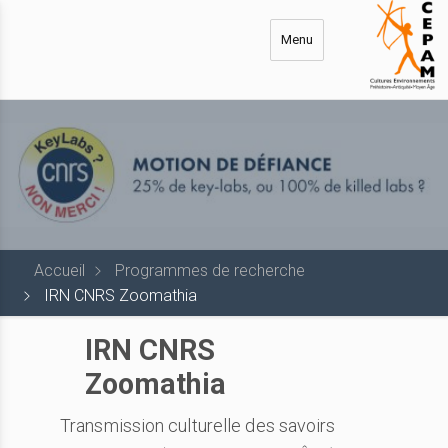
Aller
au
Menu
contenu
principal
Accueil
Programmes de recherche
IRN CNRS Zoomathia
IRN CNRS
Zoomathia
Transmission culturelle des savoirs