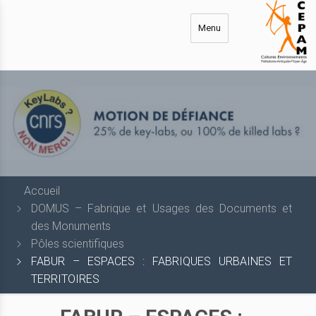
Aller
au
Menu
contenu
principal
Accueil
DOMUS – Fabrique et Usages des Documents et
des Monuments
Pôles scientifiques
FABUR – ESPACES : FABRIQUES URBAINES ET
TERRITOIRES