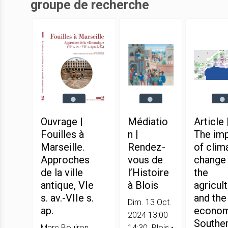
groupe de recherche
Ouvrage |
Médiatio
Article 
Fouilles à
n |
The im
Marseille.
Rendez-
of clim
Approches
vous de
change
de la ville
l’Histoire
the
antique, VIe
à Blois
agricul
s. av.-VIIe s.
and the
Dim. 13 Oct.
ap.
econom
2024 13:00
Southe
Marc Bouiron,
14:30. Blois •