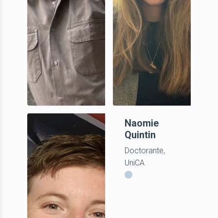
Arthur Le
Naomie
Goff
Quintin
Doctorant,
Doctorante,
UniCA
UniCA