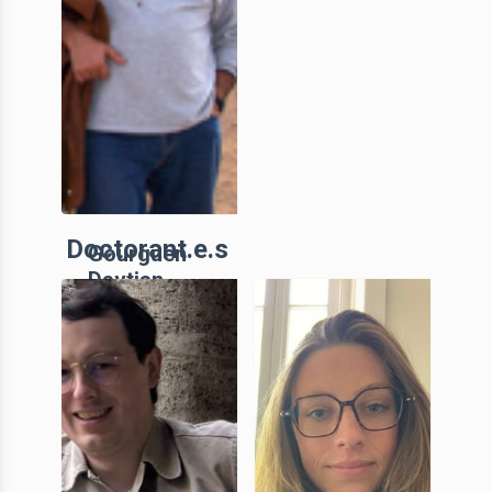
Doctorant.e.s
Gourguen
Davtian
Membre
associé