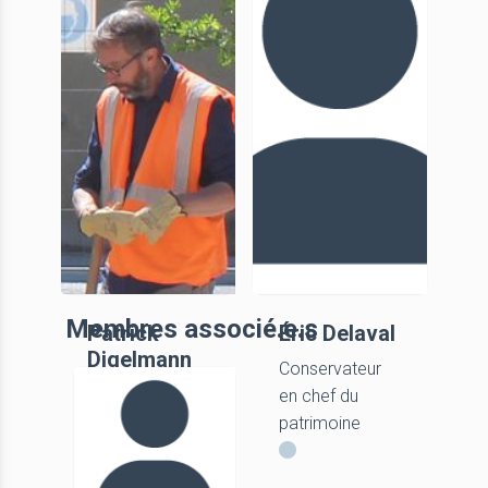
Membres associé.e.s
Patrick
Éric Delaval
Digelmann
Conservateur
Département
en chef du
du Var
patrimoine