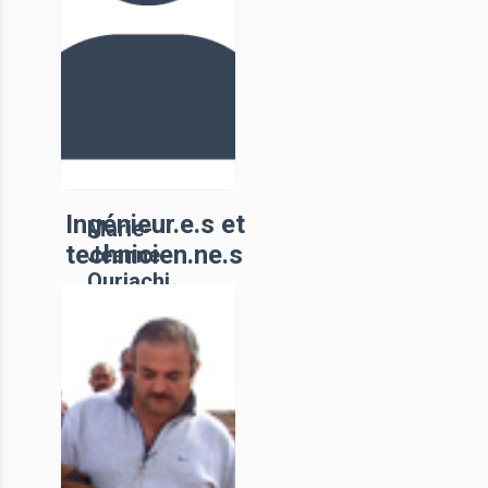
archéologie
antiques
(monde grec) –
CNU 21, CNRS
34
Ingénieur.e.s et
Marie-
technicien.ne.s
Jeanne
Ouriachi
MC, UniCA