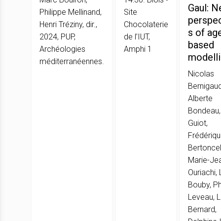
Gaul: 
Philippe Mellinand,
Site
perspec
Henri Tréziny, dir.,
Chocolaterie
s of ag
2024, PUP,
de l’IUT,
based
Archéologies
Amphi 1
modell
méditerranéennes.
Nicolas
Bernigaud
Alberte
Bondeau,
Guiot,
Frédériq
Bertoncel
Marie-Je
Ouriachi,
Bouby, Ph
Leveau, 
Bernard,