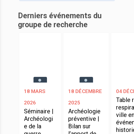
Derniers événements du
groupe de recherche
18 mars
18 décembre
04 déc
Table 
2026
2025
respira
Séminaire |
Archéologie
ville e
Archéologi
préventive |
événe
e de la
Bilan sur
histor
guerre
l’apport de