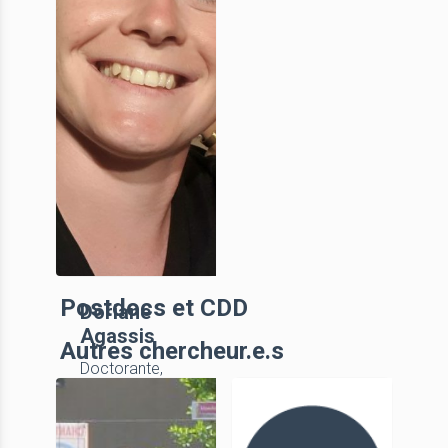
Postdocs et CDD
Doriane
Agassis
Autres chercheur.e.s
Doctorante,
UniCA