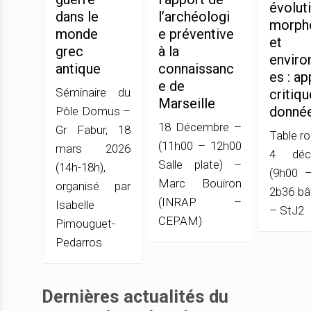
évolut
dans le
l’archéologi
morph
monde
e préventive
et
grec
à la
enviro
antique
connaissanc
es : a
e de
Séminaire du
critiq
Marseille
donné
Pôle Domus –
18 Décembre –
Gr Fabur, 18
Table r
(11h00 – 12h00
mars 2026
4 déc
Salle plate) –
(14h-18h),
(9h00 –
Marc Bouiron
organisé par
2b36 bâ
(INRAP –
Isabelle
– StJ2
CEPAM)
Pimouguet-
Pedarros
Dernières actualités du