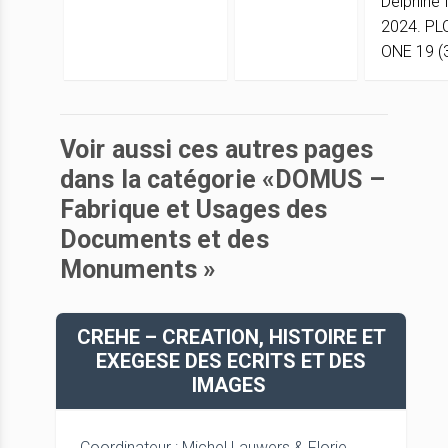
Delphine 
2024. PL
ONE 19 (3
Voir aussi ces autres pages
dans la catégorie «DOMUS –
Fabrique et Usages des
Documents et des
Monuments »
CREHE – CREATION, HISTOIRE ET
EXEGESE DES ECRITS ET DES
IMAGES
Coordinateur : Michel Lauwers & Florie