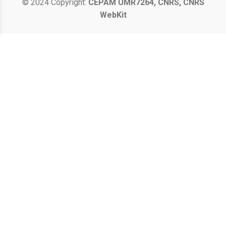
© 2024 Copyright:
CEPAM UMR7264, CNRS, CNRS
WebKit