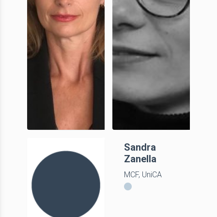
Isabelle
Sandra
Pimouguet-
Zanella
Pedarros
MCF, UniCA
Professeur des
Universités –
Histoire et