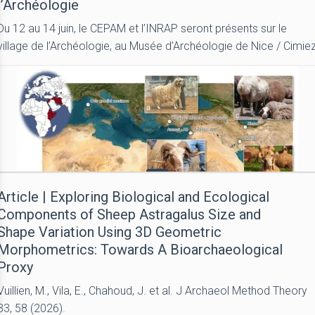
l’Archéologie
Du 12 au 14 juin, le CEPAM et l’INRAP seront présents sur le
village de l’Archéologie, au Musée d’Archéologie de Nice / Cimie
Article | Exploring Biological and Ecological
Components of Sheep Astragalus Size and
Shape Variation Using 3D Geometric
Morphometrics: Towards A Bioarchaeological
Proxy
Vuillien, M., Vila, E., Chahoud, J. et al. J Archaeol Method Theory
33, 58 (2026).