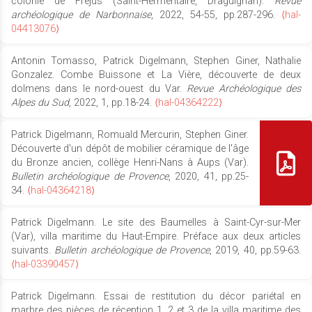
colonie de Fréjus (Saint-Hermentaire, Draguignan).
Revue
archéologique de Narbonnaise
, 2022, 54-55, pp.287-296.
⟨hal-
04413076⟩
Antonin Tomasso, Patrick Digelmann, Stephen Giner, Nathalie
Gonzalez. Combe Buissone et La Vière, découverte de deux
dolmens dans le nord-ouest du Var.
Revue Archéologique des
Alpes du Sud
, 2022, 1, pp.18-24.
⟨hal-04364222⟩
Patrick Digelmann, Romuald Mercurin, Stephen Giner.
Découverte d'un dépôt de mobilier céramique de l'âge
du Bronze ancien, collège Henri-Nans à Aups (Var).
Bulletin archéologique de Provence
, 2020, 41, pp.25-
34.
⟨hal-04364218⟩
Patrick Digelmann. Le site des Baumelles à Saint-Cyr-sur-Mer
(Var), villa maritime du Haut-Empire. Préface aux deux articles
suivants.
Bulletin archéologique de Provence
, 2019, 40, pp.59-63.
⟨hal-03390457⟩
Patrick Digelmann. Essai de restitution du décor pariétal en
marbre des pièces de réception 1, 2 et 3 de la villa maritime des