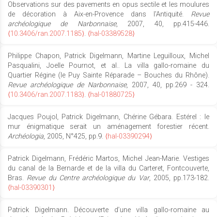
Observations sur des pavements en opus sectile et les moulures
de décoration à Aix-en-Provence dans l'Antiquité.
Revue
archéologique de Narbonnaise
, 2007, 40, pp.415-446.
⟨10.3406/ran.2007.1185⟩
.
⟨hal-03389528⟩
Philippe Chapon, Patrick Digelmann, Martine Leguilloux, Michel
Pasqualini, Joelle Pournot, et al.. La villa gallo-romaine du
Quartier Régine (le Puy Sainte Réparade – Bouches du Rhône).
Revue archéologique de Narbonnaise
, 2007, 40, pp.269 - 324.
⟨10.3406/ran.2007.1183⟩
.
⟨hal-01880725⟩
Jacques Poujol, Patrick Digelmann, Chérine Gébara. Estérel : le
mur énigmatique serait un aménagement forestier récent.
Archéologia
, 2005, N°425, pp.9.
⟨hal-03390294⟩
Patrick Digelmann, Frédéric Martos, Michel Jean-Marie. Vestiges
du canal de la Bernarde et de la villa du Carteret, Fontcouverte,
Bras.
Revue du Centre archéologique du Var
, 2005, pp.173-182.
⟨hal-03390301⟩
Patrick Digelmann. Découverte d’une villa gallo-romaine au