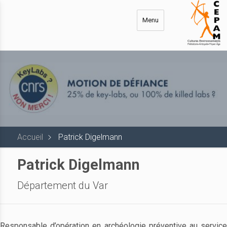
Aller
au
Menu
contenu
principal
Accueil
Patrick Digelmann
Patrick Digelmann
Département du Var
Responsable d’opération en archéologie préventive au service