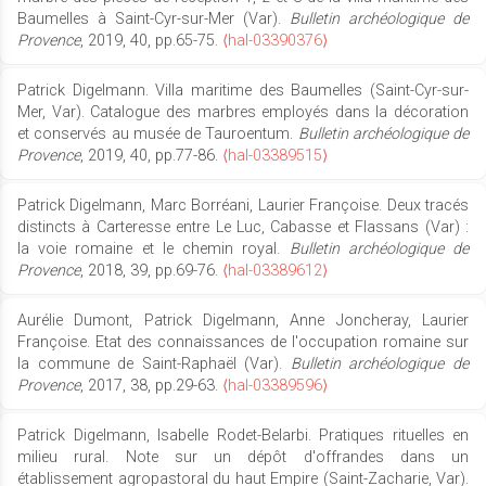
Baumelles à Saint-Cyr-sur-Mer (Var).
Bulletin archéologique de
Provence
, 2019, 40, pp.65-75.
⟨hal-03390376⟩
Patrick Digelmann. Villa maritime des Baumelles (Saint-Cyr-sur-
Mer, Var). Catalogue des marbres employés dans la décoration
et conservés au musée de Tauroentum.
Bulletin archéologique de
Provence
, 2019, 40, pp.77-86.
⟨hal-03389515⟩
Patrick Digelmann, Marc Borréani, Laurier Françoise. Deux tracés
distincts à Carteresse entre Le Luc, Cabasse et Flassans (Var) :
la voie romaine et le chemin royal.
Bulletin archéologique de
Provence
, 2018, 39, pp.69-76.
⟨hal-03389612⟩
Aurélie Dumont, Patrick Digelmann, Anne Joncheray, Laurier
Françoise. Etat des connaissances de l'occupation romaine sur
la commune de Saint-Raphaël (Var).
Bulletin archéologique de
Provence
, 2017, 38, pp.29-63.
⟨hal-03389596⟩
Patrick Digelmann, Isabelle Rodet-Belarbi. Pratiques rituelles en
milieu rural. Note sur un dépôt d'offrandes dans un
établissement agropastoral du haut Empire (Saint-Zacharie, Var).