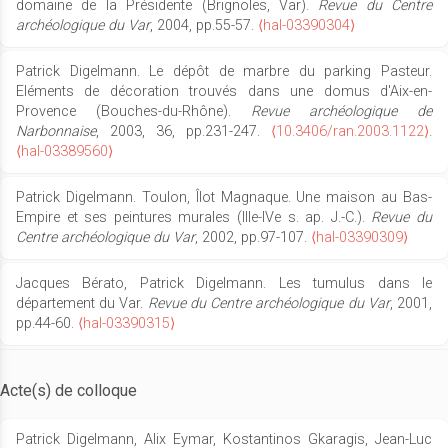
domaine de la Présidente (Brignoles, Var).
Revue du Centre
archéologique du Var
, 2004, pp.55-57.
⟨hal-03390304⟩
Patrick Digelmann. Le dépôt de marbre du parking Pasteur.
Eléments de décoration trouvés dans une domus d'Aix-en-
Provence (Bouches-du-Rhône).
Revue archéologique de
Narbonnaise
, 2003, 36, pp.231-247.
⟨10.3406/ran.2003.1122⟩
.
⟨hal-03389560⟩
Patrick Digelmann. Toulon, Îlot Magnaque. Une maison au Bas-
Empire et ses peintures murales (IIIe-IVe s. ap. J.-C.).
Revue du
Centre archéologique du Var
, 2002, pp.97-107.
⟨hal-03390309⟩
Jacques Bérato, Patrick Digelmann. Les tumulus dans le
département du Var.
Revue du Centre archéologique du Var
, 2001,
pp.44-60.
⟨hal-03390315⟩
Acte(s) de colloque
Patrick Digelmann, Alix Eymar, Kostantinos Gkaragis, Jean-Luc