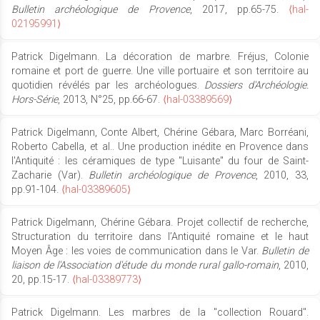
Bulletin archéologique de Provence
, 2017, pp.65-75.
⟨hal-
02195991⟩
Patrick Digelmann. La décoration de marbre. Fréjus, Colonie
romaine et port de guerre. Une ville portuaire et son territoire au
quotidien révélés par les archéologues.
Dossiers d'Archéologie.
Hors-Série
, 2013, N°25, pp.66-67.
⟨hal-03389569⟩
Patrick Digelmann, Conte Albert, Chérine Gébara, Marc Borréani,
Roberto Cabella, et al.. Une production inédite en Provence dans
l'Antiquité : les céramiques de type "Luisante" du four de Saint-
Zacharie (Var).
Bulletin archéologique de Provence
, 2010, 33,
pp.91-104.
⟨hal-03389605⟩
Patrick Digelmann, Chérine Gébara. Projet collectif de recherche,
Structuration du territoire dans l’Antiquité romaine et le haut
Moyen Âge : les voies de communication dans le Var.
Bulletin de
liaison de l'Association d'étude du monde rural gallo-romain
, 2010,
20, pp.15-17.
⟨hal-03389773⟩
Patrick Digelmann. Les marbres de la "collection Rouard".