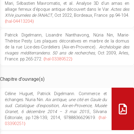
Mari, Sébastien Mavromatis, et al.. Analyse 3D d'un amas en
alliage ferreux d'époque antique découvert dans le Var.
Actes des
XIVe journées de l'ANACT
, Oct 2022, Bordeaux, France. pp.94-104.
⟨hal-04413204⟩
Patrick Digelmann, Lisandre Nanthavong, Núria Nin, Marie-
Thérèse Pesty. Les plaques décoratives en marbre de la domus
de la rue Lice-des-Cordeliers (Aix-en-Provence)..
Archéologie des
rivages méditerranéens. 50 ans de recherches
, Oct 2009, Arles,
France. pp.265-272.
⟨hal-03389522⟩
Chapitre d'ouvrage(s)
Céline Huguet, Patrick Digelmann. Commerce et
échanges. Nuria Nin.
Aix antique, une cité en Gaule du
sud. Catalogue d’exposition, Aix-en-Provence, Musée
Granet, 6 décembre 2014 – 3 mai 2015.
, Silvana
Editoriale, pp.128-139, 2014, 9788836629619.
⟨hal-
03390251⟩