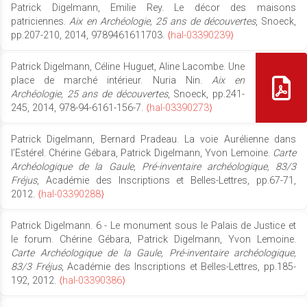
Patrick Digelmann, Emilie Rey. Le décor des maisons
patriciennes.
Aix en Archéologie, 25 ans de découvertes
, Snoeck,
pp.207-210, 2014, 9789461611703.
⟨hal-03390239⟩
Patrick Digelmann, Céline Huguet, Aline Lacombe. Une
place de marché intérieur. Nuria Nin.
Aix en
Archéologie, 25 ans de découvertes
, Snoeck, pp.241-
245, 2014, 978-94-6161-156-7.
⟨hal-03390273⟩
Patrick Digelmann, Bernard Pradeau. La voie Aurélienne dans
l’Estérel. Chérine Gébara, Patrick Digelmann, Yvon Lemoine.
Carte
Archéologique de la Gaule, Pré-inventaire archéologique, 83/3
Fréjus
, Académie des Inscriptions et Belles-Lettres, pp.67-71,
2012.
⟨hal-03390288⟩
Patrick Digelmann. 6 - Le monument sous le Palais de Justice et
le forum. Chérine Gébara, Patrick Digelmann, Yvon Lemoine.
Carte Archéologique de la Gaule, Pré-inventaire archéologique,
83/3 Fréjus
, Académie des Inscriptions et Belles-Lettres, pp.185-
192, 2012.
⟨hal-03390386⟩