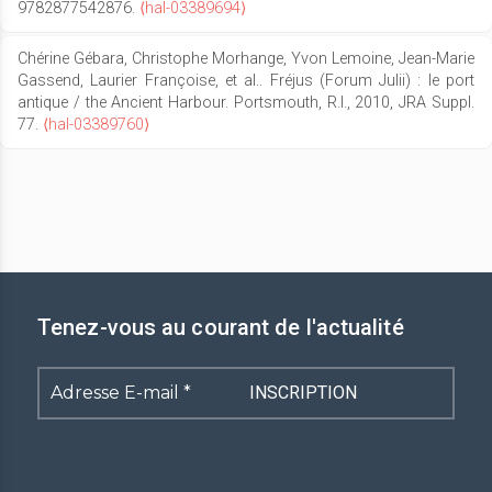
9782877542876.
⟨hal-03389694⟩
Chérine Gébara, Christophe Morhange, Yvon Lemoine, Jean-Marie
Gassend, Laurier Françoise, et al.. Fréjus (Forum Julii) : le port
antique / the Ancient Harbour. Portsmouth, R.I., 2010, JRA Suppl.
77.
⟨hal-03389760⟩
Tenez-vous au courant de l'actualité
Adresse
E-
mail
*