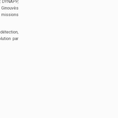
, DYNAPP,
é Ginouvès
s missions
étection,
lution par