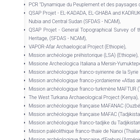
PCR "Dynamique du Peuplement et des paysages dans
QSAP Projet - EL-KADADA, EL-GHABA and KADRUKA: Pe
Nubia and Central Sudan (SFDAS - NCAM),
QSAP Projet - General Topographical Survey of t
Heritage, (SFDAS - NCAM),
VAPOR-Afar Archaelogical Project (Ethiopie),
Mission archéologie préhistorique (LSA) (Ethiopie),
Missione Archeologica Italiana a Mersin-Yumuktepe
Mission archéologique franco-syirienne de la Syrie
Mission archéologique franco-jordanienne «Atlas a
Mission archéologique franco-turkmène MAFTUR (T
The West Turkana Archaeological Project (Kenya),
Mission archéologique française MAFANAC (Ouzbék
Mission archéologique française MAFAC (Tadjikista
Mission archéologique franco-tadjike du Tadjikistan 
Mission paléolithique franco-thaïe de Nanoi (Thaïla
Mission archéologique française d’Erebuni (Arménie