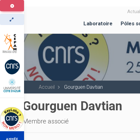
Aller
au
Actual
contenu
Laboratoire
Pôles s
principal
Accueil
Gourguen Davtian
Gourguen Davtian
Membre associé