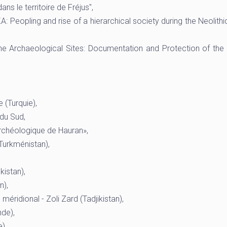
 le territoire de Fréjus",
opling and rise of a hierarchical society during the Neolithic
he Archaeological Sites: Documentation and Protection of th
 (Turquie),
 du Sud,
rchéologique de Hauran»,
urkménistan),
istan),
n),
méridional - Zoli Zard (Tadjikistan),
nde),
),