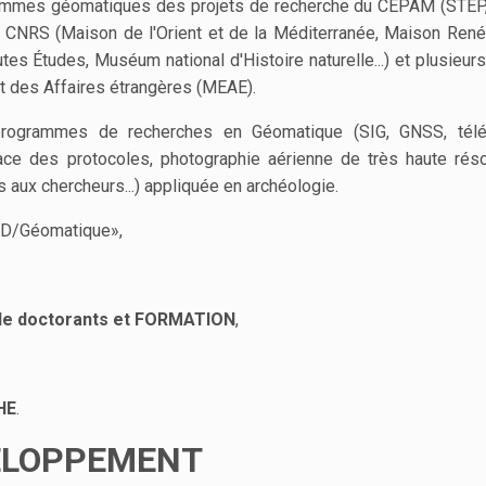
mmes géomatiques des projets de recherche du CEPAM (STEP
 CNRS (Maison de l'Orient et de la Méditerranée, Maison Ren
tes Études, Muséum national d'Histoire naturelle...) et plusieur
et des Affaires étrangères (MEAE).
programmes de recherches en Géomatique (SIG, GNSS, téléd
ce des protocoles, photographie aérienne de très haute réso
s aux chercheurs...) appliquée en archéologie.
D/Géomatique»,
e doctorants et FORMATION
,
HE
.
VELOPPEMENT