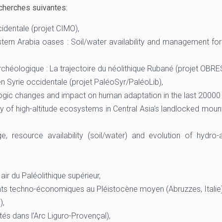
cherches suivantes:
dentale (projet CIMO),
ern Arabia oases : Soil/water availability and management for 
rchéologique : La trajectoire du néolithique Rubané (projet OBRE
 Syrie occidentale (projet PaléoSyr/PaléoLib),
gic changes and impact on human adaptation in the last 20000 
f high-altitude ecosystems in Central Asia's landlocked moun
resource availability (soil/water) and evolution of hydro-ag
 air du Paléolithique supérieur,
nts techno-économiques au Pléistocène moyen (Abruzzes, Italie)
),
tés dans l’Arc Liguro-Provençal),