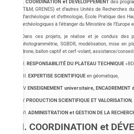
I.
COORDINATION et DÉVELOPPEMENT
des progra
IT&M, GRENES) et d'autres Unités de Recherches du
d'archéologie et d'ethnologie, École Pratique des Hau
archéologiques à l'étranger du Ministère de l'Europe 
Dans ces projets, je réalise et je conduis des 
photogrammétrie, SGBDR, modélisation, mise en pla
drone, ballon captif et cerf-volant, assistance/conseil
II.
RESPONSABILITÉ DU PLATEAU TECHNIQUE
«BD
III.
EXPERTISE SCIENTIFIQUE
en géomatique,
IV.
ENSEIGNEMENT universitaire, ENCADREMENT d
V.
PRODUCTION SCIENTIFIQUE ET VALORISATION
,
VI.
ADMINISTRATION et GESTION DE LA RECHERC
I. COORDINATION et DÉ