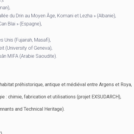
man),
llée du Drin au Moyen Âge, Komani et Lezha » (Albanie),
an Blai » (Espagne),
 Unis (Fujairah, Masafi),
t (University of Geneva),
ân MIFA (Arabie Saoudite).
abitat préhistorique, antique et médiéval entre Argens et Roya,
: chimie, fabrication et utilisations (projet EXSUDARCH),
mnants and Technical Heritage).
),