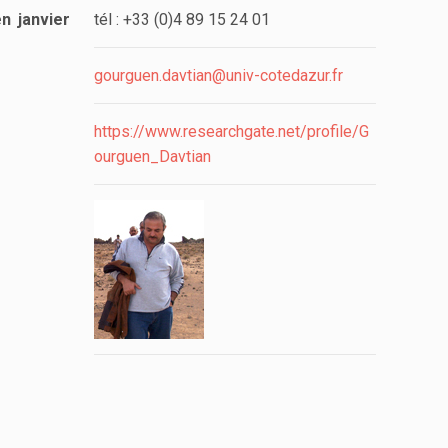
en janvier
tél : +33 (0)4 89 15 24 01
gourguen.davtian@univ-cotedazur.fr
https://www.researchgate.net/profile/G
ourguen_Davtian