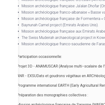
Mission archéologique française Ja’alan Dhofar (O
Mission archéologique franco-albanaise « Basse va
Mission archéologique française de Formentera « C
Baynunah Camel project (Emirats Arabes Unis).
Mission archéologique française aux Emirats Arabes
The Swiss Mudeirah archaeological project in Kowei
Mission archéologique franco-saoudienne de Faras
Participation occasionnelle:
Projet 3D - ANAMUSCAR (Analyse multi−scalaire de l’h
ANR - EXSUDats et goudrons végétaux en ARCHéologie 
Programme international EARTH (Early Agricultural Re
Préparation des monographies collectives :
Mission archéologique française de Sarasme (MAFAC