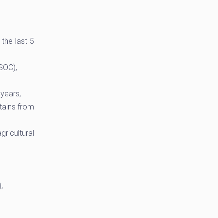
the last 5
SOC),
years,
tains from
ricultural
,