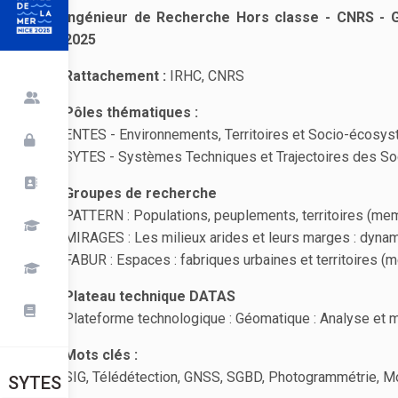
Ingénieur de Recherche Hors classe - CNRS - 
2025
Rattachement :
IRHC, CNRS
Pôles thématiques :
ENTES - Environnements, Territoires et Socio-écosys
SYTES - Systèmes Techniques et Trajectoires des So
Groupes de recherche
PATTERN : Populations, peuplements, territoires (mem
MIRAGES : Les milieux arides et leurs marges : dynam
FABUR : Espaces : fabriques urbaines et territoires (
Plateau technique DATAS
Plateforme technologique : Géomatique : Analyse et 
Mots clés :
SIG, Télédétection, GNSS, SGBD, Photogrammétrie, Mod
SYTES