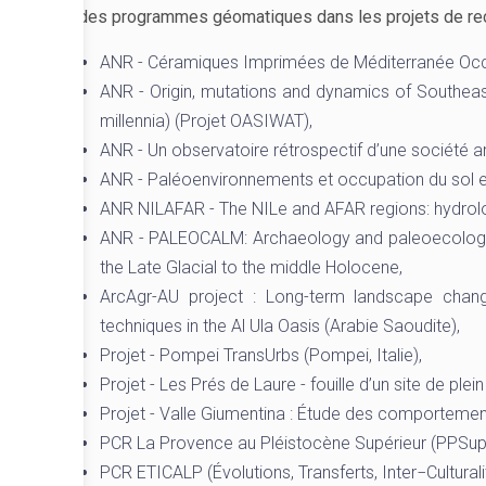
des programmes géomatiques dans les projets de re
ANR - Céramiques Imprimées de Méditerranée Occi
ANR - Origin, mutations and dynamics of Southeast
millennia) (Projet OASIWAT),
ANR - Un observatoire rétrospectif d’une société a
ANR - Paléoenvironnements et occupation du sol en
ANR NILAFAR - The NILe and AFAR regions: hydrolo
ANR - PALEOCALM: Archaeology and paleoecology o
the Late Glacial to the middle Holocene,
ArcAgr-AU project : Long-term landscape change, 
techniques in the Al Ula Oasis (Arabie Saoudite),
Projet - Pompei TransUrbs (Pompei, Italie),
Projet - Les Prés de Laure - fouille d’un site de plein
Projet - Valle Giumentina : Étude des comporteme
PCR La Provence au Pléistocène Supérieur (PPSup
PCR ETICALP (Évolutions, Transferts, Inter−Culturali