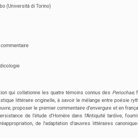
o (Università di Torino)
 & commentaire
odicologie
ition qui collationne les quatre témoins connus des
Periochae
; 
stique littéraire originelle, à savoir le mélange entre poésie ry
l'œuvre; proposer le premier commentaire d'envergure et en franç
rsistance de l'étude d'Homère dans l'Antiquité tardive, fourni
éappropriation, de l'adaptation d'œuvres littéraires canoniqu