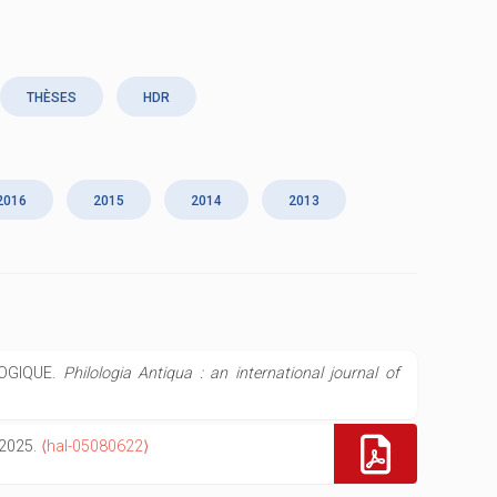
THÈSES
HDR
2016
2015
2014
2013
GOGIQUE.
Philologia Antiqua : an international journal of
 2025.
⟨hal-05080622⟩