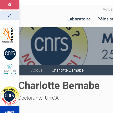
Aller
au
Actual
contenu
Laboratoire
Pôles s
principal
Accueil
Charlotte Bernabe
Charlotte Bernabe
Doctorante, UniCA