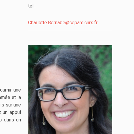
tél :
Charlotte.Bernabe@cepam.cnrs.fr
fournir une
thmée et la
ais sur une
t un appui
es dans un