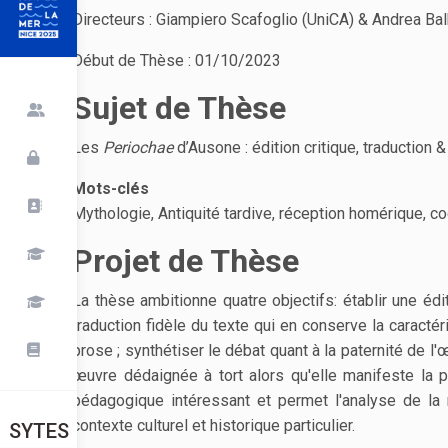
Directeurs : Giampiero Scafoglio (UniCA) & Andrea Balb
Début de Thèse : 01/10/2023
Sujet de Thèse
Les
Periochae
d’Ausone : édition critique, traduction
Mots-clés
Mythologie, Antiquité tardive, réception homérique, c
Projet de Thèse
La thèse ambitionne quatre objectifs: établir une éd
traduction fidèle du texte qui en conserve la caractéri
prose ; synthétiser le débat quant à la paternité de 
œuvre dédaignée à tort alors qu'elle manifeste la pe
pédagogique intéressant et permet l'analyse de la r
contexte culturel et historique particulier.
SYTES