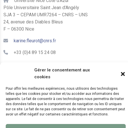
Université Nice Côte d'Azur
Pôle Universitaire Saint Jean d’Angély
SJA 3 – CEPAM UMR7264 – CNRS – UNS
24, avenue des Diables Bleus
F – 06300 Nice
karine.fleurot@cnrs.fr
+33 (0)4 89 15 24 08
Gérer le consentement aux
LE CEPAM EST HÉBERGÉ PAR
cookies
Pour offrir les meilleures expériences, nous utilisons des technologies
telles que les cookies pour stocker et/ou accéder aux informations des
appareils. Le fait de consentir à ces technologies nous permettra de traiter
des données telles que le comportement de navigation ou les ID uniques
sur ce site. Le fait de ne pas consentir ou de retirer son consentement peut
avoir un effet négatif sur certaines caractéristiques et fonctions.
© 2024 Copyright:
CEPAM UMR7264, CNRS, CNRS
WebKit