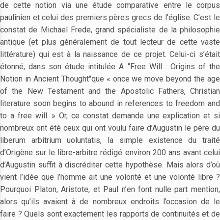
de cette notion via une étude comparative entre le corpus
paulinien et celui des premiers pères grecs de l’église. C’est le
constat de Michael Frede, grand spécialiste de la philosophie
antique (et plus généralement de tout lecteur de cette vaste
littérature) qui est à la naissance de ce projet. Celui-ci s’était
étonné, dans son étude intitulée A "Free Will : Origins of the
Notion in Ancient Thought"que « once we move beyond the age
of the New Testament and the Apostolic Fathers, Christian
literature soon begins to abound in references to freedom and
to a free will. » Or, ce constat demande une explication et si
nombreux ont été ceux qui ont voulu faire d’Augustin le père du
liberum arbitrium uoluntatis, la simple existence du traité
d’Origène sur le libre-arbitre rédigé environ 200 ans avant celui
d’Augustin suffit à discréditer cette hypothèse. Mais alors d’où
vient l’idée que l’homme ait une volonté et une volonté libre ?
Pourquoi Platon, Aristote, et Paul n’en font nulle part mention,
alors qu’ils avaient à de nombreux endroits l’occasion de le
faire ? Quels sont exactement les rapports de continuités et de