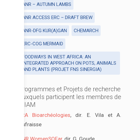
ANR – AUTUMN LAMBS
ANR ACCESS ERC – DRAFT BREW
ANR-DFG KUR(A)GAN
CHEMARCH
ERC-COG MERMAID
FOODWAYS IN WEST AFRICA: AN
INTEGRATED APPROACH ON POTS, ANIMALS
AND PLANTS (PROJET FNS SINERGIA)
Programmes et Projets de recherche
auxquels participent les membres de
MIAM
FRA Bioarchéologies
, dir. E. Vila et A.
Dufraisse
ANR WomenSOFar
, dir. G. Goude