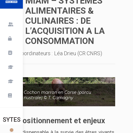
MIAM – SYSTEMES
ALIMENTAIRES &
CULINAIRES : DE
L’ACQUISITION A LA
CONSOMMATION
Coordinateurs : Léa Drieu (CR CNRS)
Cochon marron en Corse (porcu
nustrale) © T. Camagny
SYTES
Positionnement et enjeux
Indispensable à la survie des êtres vivants,