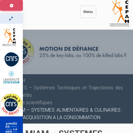
Aller
au
Menu
contenu
principal
Accueil
SYTES – Systèmes Techniques et Trajectoires des
Sociétés
Pôles scientifiques
MIAM – SYSTEMES ALIMENTAIRES & CULINAIRES :
DE L’ACQUISITION A LA CONSOMMATION