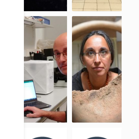
Léa Drieu
Didier
Binder
CR, CNRS
DR émérite,
CNRS
Lionel
Martine