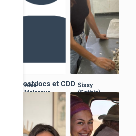
Postdocs et CDD
Alex
Sissy
Malergue
(Sotiria)
Gavrou
Doctorante,
Doctorante,
UniCA
UniCA