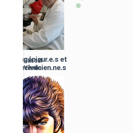
Inrap
Ingénieur.e.s et
Pascal
technicien.ne.s
Verdin
Inrap