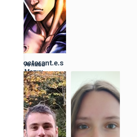
Doctorant.e.s
Arnaud
Mazuy
IE, CNRS