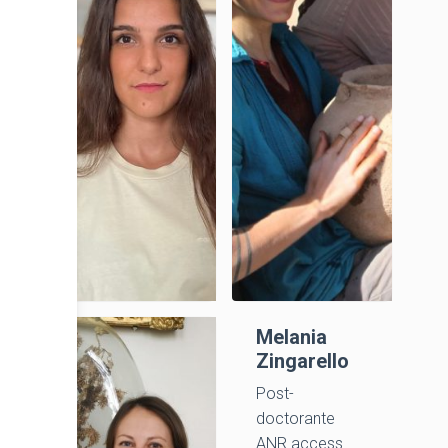
Mélanie
Melania
Fabre
Zingarello
Post-
Post-
doctorante,
doctorante
CNRS, ERC
ANR access