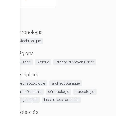
Chronologie
Diachronique
Régions
Europe
Afrique
Proche et Moyen-Orient
Disciplines
Archéozoologie
archéobotanique
archéochimie
céramologie
tracéologie
linguistique
histoire des sciences
Mots-clés