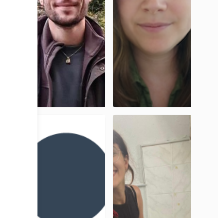
Thomas
Maïlys
Camagny
Turini
Doctorant,
Doctorante,
UniCA
UniCA