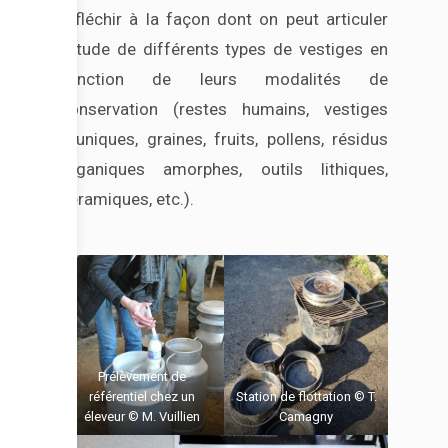
réfléchir à la façon dont on peut articuler
l’étude de différents types de vestiges en
fonction de leurs modalités de
conservation (restes humains, vestiges
fauniques, graines, fruits, pollens, résidus
organiques amorphes, outils lithiques,
céramiques, etc.).
Prélèvement de
référentiel chez un
Station de flottation © T.
éleveur © M. Vuillien
Camagny