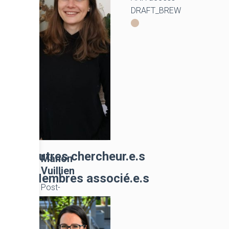
Mermaid
DRAFT_BREW
Autres chercheur.e.s
Manon
Vuillien
Membres associé.e.s
Post-
doctorante,
CNRS