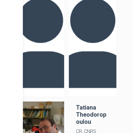
Gourichon
Regert
Directeur, CR,
DRCE, CNRS
CNRS
Isabelle
Tatiana
Rodet-
Theodorop
Belarbi
oulou
IR émérite,
CR, CNRS