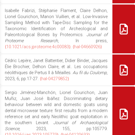
Isabelle Fabrizi, Stéphanie Flament, Claire Delhon,
Lionel Gourichon, Manon Vuillien, et al.. Low-Invasive
Sampling Method with Tape-Disc Sampling for the
Taxonomic Identification of Archeological and
Paleontological Bones by Proteomics.
Journal of
Proteome Research
, In press,
⟨10.1021/acs.jproteome.4c00083⟩
.
⟨hal-04660926⟩
Cédric Lepère, Janet Battentier, Didier Binder, Jacques
Élie Brochier, Delhon Claire, et al.. Les occupations
néolithiques de Pertus II à Méailles.
Au fil du Coulomp
,
2023, 6, pp.17-27.
⟨hal-04279852⟩
Sergio Jiménez-Manchón, Lionel Gourichon, Juan
Muñiz, Juan José Ibáñez. Discriminating dietary
behaviour between wild and domestic goats using
dental microwear texture: first results from a modern
reference set and early Neolithic goat exploitation in
the southern Levant.
Journal of Archaeological
Science
, 2023, 155, pp.105779.
⟨10.1016/j.jas.2023.105779⟩
.
⟨hal-04120633⟩