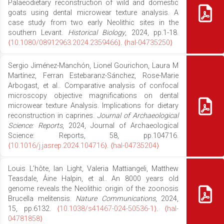
Palaeodietary reconstruction of wild and domestic
goats using dental microwear texture analysis. A
case study from two early Neolithic sites in the
southern Levant.
Historical Biology
, 2024, pp.1-18.
⟨10.1080/08912963.2024.2359466⟩
.
⟨hal-04735250⟩
Sergio Jiménez-Manchón, Lionel Gourichon, Laura M
Martínez, Ferran Estebaranz-Sánchez, Rose-Marie
Arbogast, et al.. Comparative analysis of confocal
microscopy objective magnifications on dental
microwear texture Analysis. Implications for dietary
reconstruction in caprines.
Journal of Archaeological
Science: Reports
, 2024, Journal of Archaeological
Science: Reports, 58, pp.104716.
⟨10.1016/j.jasrep.2024.104716⟩
.
⟨hal-04735204⟩
Louis L’hôte, Ian Light, Valeria Mattiangeli, Matthew
Teasdale, Áine Halpin, et al.. An 8000 years old
genome reveals the Neolithic origin of the zoonosis
Brucella melitensis.
Nature Communications
, 2024,
15, pp.6132.
⟨10.1038/s41467-024-50536-1⟩
.
⟨hal-
04781858⟩