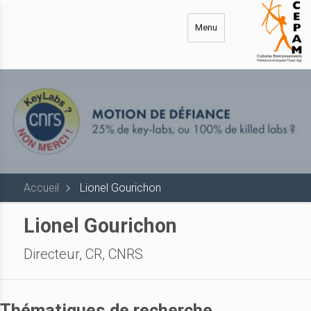
Aller
au
Menu
contenu
principal
Accueil
Lionel Gourichon
Lionel Gourichon
Directeur, CR, CNRS
Thématiques de recherche