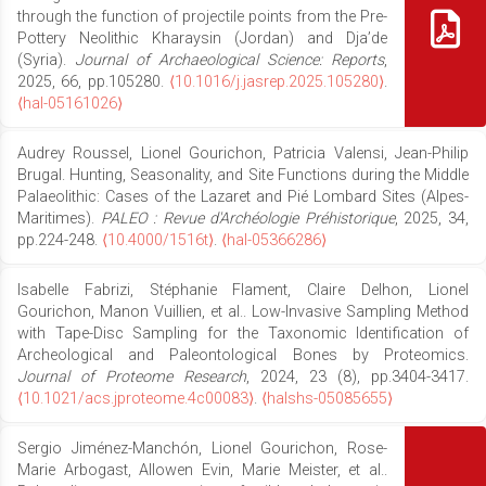
through the function of projectile points from the Pre-
Pottery Neolithic Kharaysin (Jordan) and Dja’de
(Syria).
Journal of Archaeological Science: Reports
,
2025, 66, pp.105280.
⟨10.1016/j.jasrep.2025.105280⟩
.
⟨hal-05161026⟩
Audrey Roussel, Lionel Gourichon, Patricia Valensi, Jean-Philip
Brugal. Hunting, Seasonality, and Site Functions during the Middle
Palaeolithic: Cases of the Lazaret and Pié Lombard Sites (Alpes-
Maritimes).
PALEO : Revue d'Archéologie Préhistorique
, 2025, 34,
pp.224-248.
⟨10.4000/1516t⟩
.
⟨hal-05366286⟩
Isabelle Fabrizi, Stéphanie Flament, Claire Delhon, Lionel
Gourichon, Manon Vuillien, et al.. Low-Invasive Sampling Method
with Tape-Disc Sampling for the Taxonomic Identification of
Archeological and Paleontological Bones by Proteomics.
Journal of Proteome Research
, 2024, 23 (8), pp.3404-3417.
⟨10.1021/acs.jproteome.4c00083⟩
.
⟨halshs-05085655⟩
Sergio Jiménez-Manchón, Lionel Gourichon, Rose-
Marie Arbogast, Allowen Evin, Marie Meister, et al..