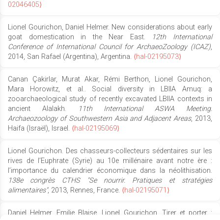
02046405⟩
Lionel Gourichon, Daniel Helmer. New considerations about early
goat domestication in the Near East.
12th International
Conference of International Council for ArchaeoZoology (ICAZ)
,
2014, San Rafael (Argentina), Argentina.
⟨hal-02195073⟩
Canan Çakirlar, Murat Akar, Rémi Berthon, Lionel Gourichon,
Mara Horowitz, et al.. Social diversity in LBIIA Amuq: a
zooarchaeological study of recently excavated LBIIA contexts in
ancient Alalakh.
11th International ASWA Meeting.
Archaeozoology of Southwestern Asia and Adjacent Areas
, 2013,
Haifa (Israël), Israel.
⟨hal-02195069⟩
Lionel Gourichon. Des chasseurs-collecteurs sédentaires sur les
rives de l’Euphrate (Syrie) au 10e millénaire avant notre ère :
l’importance du calendrier économique dans la néolithisation.
138e congrès CTHS "Se nourrir. Pratiques et stratégies
alimentaires"
, 2013, Rennes, France.
⟨hal-02195071⟩
Daniel Helmer, Emilie Blaise, Lionel Gourichon. Tirer et porter :