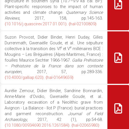
agriculture in southern Syria (10.7–9.9 ka cal. BP):
Plant-specific responses to the impact of human
activities and climate change.
Quaternary Science
Reviews
, 2017, 158, pp.145-163.
⟨10.1016/j.quascirev.2017.01.001⟩
.
⟨hal-02100809⟩
Suzon Provost, Didier Binder, Henri Duday, Gilles
Durrenmath, Gwenaëlle Goude, et al.. Une sépulture
e
e
collective à la transition des VI
et V
millénaires BCE :
Mougins – Les Bréguières (Alpes-Maritimes, France) :
fouilles Maurice Sechter 1966-1967.
Gallia Préhistoire
– Préhistoire de la France dans son contexte
européen
, 2017, 57, pp.289-336.
⟨10.4000/galliap.620⟩
.
⟨hal-01649659⟩
Aurélie Zemour, Didier Binder, Sandrine Bonnardin,
Anne-Marie d'Ovidio, Gwenaëlle Goude, et al..
Laboratory excavation of a Neolithic grave from
Avignon - La Balance - Ilot P (France): burial practices
and garment reconstruction.
Journal of Field
Archaeology
, 2017, 42 (1), pp.54-68.
⟨10.1080/00934690.2016.1261584⟩
.
⟨hal-02065980⟩