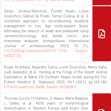
Sergio Jiménez-Manchón, Florent Rivals, Lionel
Gourichon, Gabriel de Prado, Ferran Codina, et al.. A
combined approach to reconstructing livestock
management in Iron Age north-eastern Iberia:
estimating the season of death and palaeodiet using
cementochronology and dental micro- and
mesowear analyses.
Archaeofauna, International
Journal of archaeozoology
, 2023, 32 (1),
⟨10.15366/archaeofauna2023.32.1.010⟩
.
⟨halshs-
04302125⟩
Roger Alcàntara, Alejandro Sierra, Lionel Gourichon, Maria Saña,
Judit Alejandre, et al.. Hunting at the Fringe of the Desert: Animal
Exploitation at Nahal Efe (northern Negev, Israel) during the Pre-
Pottery Neolithic B.
Paléorient
, 2023, 49-1 (49-1), pp.163-189.
⟨10.4000/paleorient.2868⟩
.
⟨halshs-04298381⟩
Thomas Cucchi, H. Harbers, D. Neaux, Marie Balasse,
L. Garbé, et al.. 4500 years of morphological
diversification in Western Europe wild boars (Sus