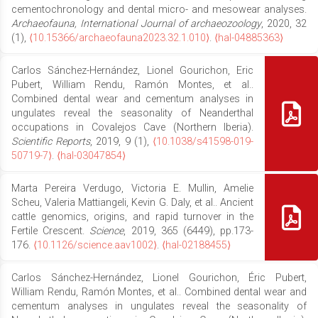
cementochronology and dental micro- and mesowear analyses.
Archaeofauna, International Journal of archaeozoology
, 2020, 32
(1),
⟨10.15366/archaeofauna2023.32.1.010⟩
.
⟨hal-04885363⟩
Carlos Sánchez-Hernández, Lionel Gourichon, Eric
Pubert, William Rendu, Ramón Montes, et al..
Combined dental wear and cementum analyses in
ungulates reveal the seasonality of Neanderthal
occupations in Covalejos Cave (Northern Iberia).
Scientific Reports
, 2019, 9 (1),
⟨10.1038/s41598-019-
50719-7⟩
.
⟨hal-03047854⟩
Marta Pereira Verdugo, Victoria E. Mullin, Amelie
Scheu, Valeria Mattiangeli, Kevin G. Daly, et al.. Ancient
cattle genomics, origins, and rapid turnover in the
Fertile Crescent.
Science
, 2019, 365 (6449), pp.173-
176.
⟨10.1126/science.aav1002⟩
.
⟨hal-02188455⟩
Carlos Sánchez-Hernández, Lionel Gourichon, Éric Pubert,
William Rendu, Ramón Montes, et al.. Combined dental wear and
cementum analyses in ungulates reveal the seasonality of