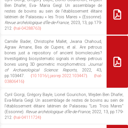
Ben Dhafer, Eva- Maria Geigl. Un assemblage de
restes de bovins au sein de l'établissement élitaire
laténien de Palaiseau « les Trois Mares » (Essonne).
Revue archéologique d'Île-de-France
, 2023, 13, pp.179-
212.
⟨hal-04288763⟩
Camille Bader, Christophe Mallet, Jwana Chahoud,
Agraw Amane, Bea de Cupere, et al.. Are petrous
bones just a repository of ancient biomolecules?
Investigating biosystematic signals in sheep petrous
bones using 3D geometric morphometrics.
Journal
of Archaeological Science: Reports
, 2022, 43,
pp.103447.
⟨10.1016/j.jasrep.2022.103447⟩
.
⟨hal-
03806416⟩
Cyril Giorgi, Grégory Bayle, Lionel Gourichon, Wejden Ben Dhafer,
Eva-María Geigl. Un assemblage de restes de bovins au sein de
l'établissement élitaire laténien de Palaiseau "Les Trois Mares"
(Essonne).
Revue archéologique d'Île-de-France
, 2022, 13, pp.179-
212.
⟨hal-04111724⟩