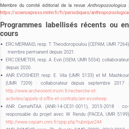
Membre du comité éditorial de la revue
Anthropozoologica
:
https://sciencepress.mnhn.fr/fr/periodiques/anthropozoologica
Programmes labellisés récents ou en
cours
ERC MERMAID, resp. T. Theodoropoulou (CEPAM, UMR 7264)
: membre permanent depuis 2021.
ERC DEMETER, resp. A. Evin (ISEM, UMR 5554): collaborateur
depuis 2020.
ANR EVOSHEEP, resp. E. Vila (UMR 5133) et M. Mashkour
(UMR 7209) : collaborateur depuis septembre 2017 :
http://www.archeorient.mom.fr/recherche-et-
activites/appels-d-offre-et-contrats/anr-evosheep
ANR CemeNTAA (ANR-14-CE31-0011), 2015-2018 : co-
responsable du projet avec W. Rendu (PACEA, UMR 5199)
http://www.cepam.cnrs.fr/spip.php?rubrique244