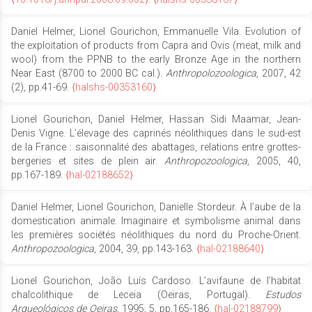
Daniel Helmer, Lionel Gourichon, Emmanuelle Vila. Evolution of
the exploitation of products from Capra and Ovis (meat, milk and
wool) from the PPNB to the early Bronze Age in the northern
Near East (8700 to 2000 BC cal.).
Anthropolozoologica
, 2007, 42
(2), pp.41-69.
⟨halshs-00353160⟩
Lionel Gourichon, Daniel Helmer, Hassan Sidi Maamar, Jean-
Denis Vigne. L’élevage des caprinés néolithiques dans le sud-est
de la France : saisonnalité des abattages, relations entre grottes-
bergeries et sites de plein air.
Anthropozoologica
, 2005, 40,
pp.167-189.
⟨hal-02188652⟩
Daniel Helmer, Lionel Gourichon, Danielle Stordeur. À l’aube de la
domestication animale. Imaginaire et symbolisme animal dans
les premières sociétés néolithiques du nord du Proche-Orient.
Anthropozoologica
, 2004, 39, pp.143-163.
⟨hal-02188640⟩
Lionel Gourichon, João Luís Cardoso. L’avifaune de l’habitat
chalcolithique de Leceia (Oeiras, Portugal).
Estudos
Arqueológicos de Oeiras
, 1995, 5, pp.165-186.
⟨hal-02188799⟩