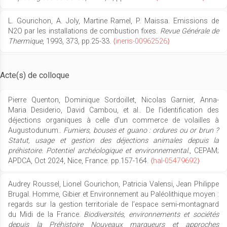
L. Gourichon, A. Joly, Martine Ramel, P. Maissa. Emissions de
N2O par les installations de combustion fixes.
Revue Générale de
Thermique
, 1993, 373, pp.25-33.
⟨ineris-00962526⟩
Acte(s) de colloque
Pierre Quenton, Dominique Sordoillet, Nicolas Garnier, Anna-
Maria Desiderio, David Cambou, et al.. De l'identification des
déjections organiques à celle d'un commerce de volailles à
Augustodunum..
Fumiers, bouses et guano : ordures ou or brun ?
Statut, usage et gestion des déjections animales depuis la
préhistoire. Potentiel archéologique et environnemental.
, CEPAM;
APDCA, Oct 2024, Nice, France. pp.157-164.
⟨hal-05479692⟩
Audrey Roussel, Lionel Gourichon, Patricia Valensi, Jean Philippe
Brugal. Homme, Gibier et Environnement au Paléolithique moyen :
regards sur la gestion territoriale de l’espace semi-montagnard
du Midi de la France.
Biodiversités, environnements et sociétés
depuis la Préhistoire Nouveaux marqueurs et approches