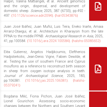
Halpin, Valeria Mattiangeli, et al.. Ancient genomics
and the origin, dispersal, and development of
domestic sheep.
Science
, 2025, 387 (6733), pp.492 -
497.
⟨10.1126/science.adn2094⟩
.
⟨hal-05343876⟩
Juan José Ibáñez, Juan Muñiz, Luis Teira, Eneko Iriarte, Amaia
Arranz-Otaegui, et al.. Architecture in Kharaysin from the late
PPNA to the middle PPNB.
Archaeological Research in Asia
, 2025,
41, pp.100584.
⟨10.1016/j.ara.2024.100584⟩
.
⟨halshs-05085652⟩
Eléa Gutierrez, Angelos Hadjikoumis, Eleftherios
Hadjisterkotis, Jean-Denis Vigne, Fabien Dewilde, et
al.. Testing the use of southern France and Cyprus
mouflons as a reference to reconstruct birth season
in sheep from oxygen isotope analysis in teeth.
Journal of Archaeological Science
, 2025, 183,
pp.106381.
⟨10.1016/j.jas.2025.106381⟩
.
⟨halshs-
05379241⟩
Bogdana Milić, Fiona Pichon, Juan José Ibáñez,
Lionel Gourichon. Assessing socio-economic
changes between the Northern and Southern Levant