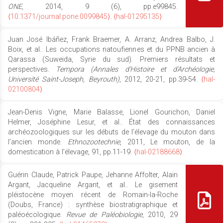
ONE
, 2014, 9 (6), pp.e99845.
⟨10.1371/journal.pone.0099845⟩
.
⟨hal-01295135⟩
Juan José Ibáñez, Frank Braemer, A. Arranz, Andrea Balbo, J.
Boix, et al.. Les occupations natoufiennes et du PPNB ancien à
Qarassa (Suweida, Syrie du sud). Premiers résultats et
perspectives.
Tempora (Annales d'Histoire et d'Archéologie,
Université Saint-Joseph, Beyrouth)
, 2012, 20-21, pp.39-54.
⟨hal-
02100804⟩
Jean-Denis Vigne, Marie Balasse, Lionel Gourichon, Daniel
Helmer, Joséphine Lesur, et al.. État des connaissances
archéozoologiques sur les débuts de l’élevage du mouton dans
l’ancien monde.
Ethnozootechnie
, 2011, Le mouton, de la
domestication à l’élevage, 91, pp.11-19.
⟨hal-02188668⟩
Guérin Claude, Patrick Paupe, Jehanne Affolter, Alain
Argant, Jacqueline Argant, et al.. Le gisement
pléistocène moyen récent de Romain-la-Roche
(Doubs, France) : synthèse biostratigraphique et
paléoécologique.
Revue de Paléobiologie
, 2010, 29