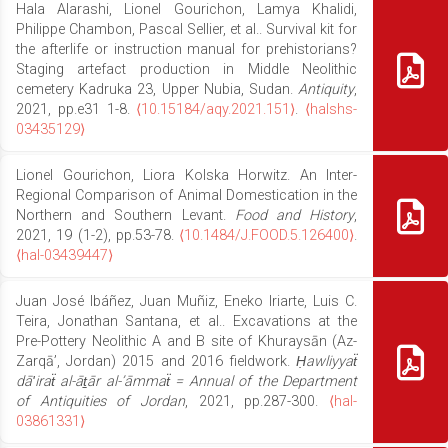
Hala Alarashi, Lionel Gourichon, Lamya Khalidi,
Philippe Chambon, Pascal Sellier, et al.. Survival kit for
the afterlife or instruction manual for prehistorians?
Staging artefact production in Middle Neolithic
cemetery Kadruka 23, Upper Nubia, Sudan.
Antiquity
,
2021, pp.e31 1-8.
⟨10.15184/aqy.2021.151⟩
.
⟨halshs-
03435129⟩
Lionel Gourichon, Liora Kolska Horwitz. An Inter-
Regional Comparison of Animal Domestication in the
Northern and Southern Levant.
Food and History
,
2021, 19 (1-2), pp.53-78.
⟨10.1484/J.FOOD.5.126400⟩
.
⟨hal-03439447⟩
Juan José Ibáñez, Juan Muñiz, Eneko Iriarte, Luis C.
Teira, Jonathan Santana, et al.. Excavations at the
Pre-Pottery Neolithic A and B site of Khuraysān (Az-
Zarqāʼ, Jordan) 2015 and 2016 fieldwork.
Ḥawliyyaẗ
dāʹiraẗ al-āṯār al-’āmmaẗ = Annual of the Department
of Antiquities of Jordan
, 2021, pp.287-300.
⟨hal-
03861331⟩