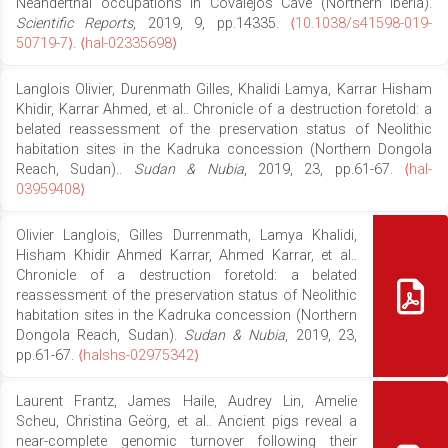
Neanderthal occupations in Covalejos Cave (Northern Iberia).
Scientific Reports
, 2019, 9, pp.14335.
⟨10.1038/s41598-019-
50719-7⟩
.
⟨hal-02335698⟩
Langlois Olivier, Durenmath Gilles, Khalidi Lamya, Karrar Hisham
Khidir, Karrar Ahmed, et al.. Chronicle of a destruction foretold: a
belated reassessment of the preservation status of Neolithic
habitation sites in the Kadruka concession (Northern Dongola
Reach, Sudan)..
Sudan & Nubia
, 2019, 23, pp.61-67.
⟨hal-
03959408⟩
Olivier Langlois, Gilles Durrenmath, Lamya Khalidi,
Hisham Khidir Ahmed Karrar, Ahmed Karrar, et al..
Chronicle of a destruction foretold: a belated
reassessment of the preservation status of Neolithic
habitation sites in the Kadruka concession (Northern
Dongola Reach, Sudan).
Sudan & Nubia
, 2019, 23,
pp.61-67.
⟨halshs-02975342⟩
Laurent Frantz, James Haile, Audrey Lin, Amelie
Scheu, Christina Geörg, et al.. Ancient pigs reveal a
near-complete genomic turnover following their