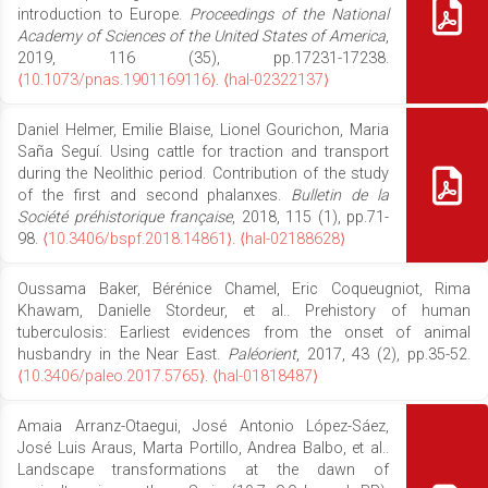
introduction to Europe.
Proceedings of the National
Academy of Sciences of the United States of America
,
2019, 116 (35), pp.17231-17238.
⟨10.1073/pnas.1901169116⟩
.
⟨hal-02322137⟩
Daniel Helmer, Emilie Blaise, Lionel Gourichon, Maria
Saña Seguí. Using cattle for traction and transport
during the Neolithic period. Contribution of the study
of the first and second phalanxes.
Bulletin de la
Société préhistorique française
, 2018, 115 (1), pp.71-
98.
⟨10.3406/bspf.2018.14861⟩
.
⟨hal-02188628⟩
Oussama Baker, Bérénice Chamel, Eric Coqueugniot, Rima
Khawam, Danielle Stordeur, et al.. Prehistory of human
tuberculosis: Earliest evidences from the onset of animal
husbandry in the Near East.
Paléorient
, 2017, 43 (2), pp.35-52.
⟨10.3406/paleo.2017.5765⟩
.
⟨hal-01818487⟩
Amaia Arranz-Otaegui, José Antonio López-Sáez,
José Luis Araus, Marta Portillo, Andrea Balbo, et al..
Landscape transformations at the dawn of