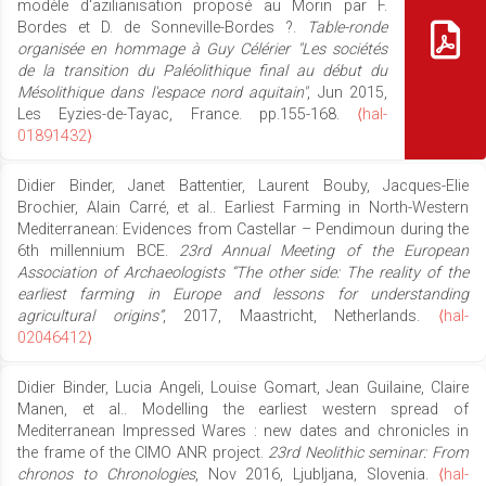
modèle d'azilianisation proposé au Morin par F.
Bordes et D. de Sonneville-Bordes ?.
Table-ronde
organisée en hommage à Guy Célérier "Les sociétés
de la transition du Paléolithique final au début du
Mésolithique dans l'espace nord aquitain"
, Jun 2015,
Les Eyzies-de-Tayac, France. pp.155-168.
⟨hal-
01891432⟩
Didier Binder, Janet Battentier, Laurent Bouby, Jacques-Elie
Brochier, Alain Carré, et al.. Earliest Farming in North-Western
Mediterranean: Evidences from Castellar – Pendimoun during the
6th millennium BCE.
23rd Annual Meeting of the European
Association of Archaeologists “The other side: The reality of the
earliest farming in Europe and lessons for understanding
agricultural origins”
, 2017, Maastricht, Netherlands.
⟨hal-
02046412⟩
Didier Binder, Lucia Angeli, Louise Gomart, Jean Guilaine, Claire
Manen, et al.. Modelling the earliest western spread of
Mediterranean Impressed Wares : new dates and chronicles in
the frame of the CIMO ANR project.
23rd Neolithic seminar: From
chronos to Chronologies
, Nov 2016, Ljubljana, Slovenia.
⟨hal-