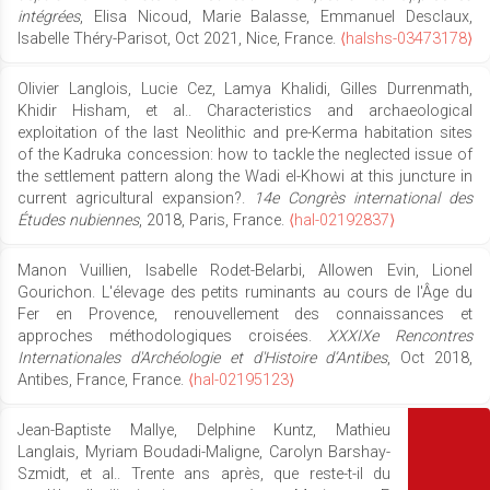
intégrées
, Elisa Nicoud, Marie Balasse, Emmanuel Desclaux,
Isabelle Théry-Parisot, Oct 2021, Nice, France.
⟨halshs-03473178⟩
Olivier Langlois, Lucie Cez, Lamya Khalidi, Gilles Durrenmath,
Khidir Hisham, et al.. Characteristics and archaeological
exploitation of the last Neolithic and pre-Kerma habitation sites
of the Kadruka concession: how to tackle the neglected issue of
the settlement pattern along the Wadi el-Khowi at this juncture in
current agricultural expansion?.
14e Congrès international des
Études nubiennes
, 2018, Paris, France.
⟨hal-02192837⟩
Manon Vuillien, Isabelle Rodet-Belarbi, Allowen Evin, Lionel
Gourichon. L'élevage des petits ruminants au cours de l'Âge du
Fer en Provence, renouvellement des connaissances et
approches méthodologiques croisées.
XXXIXe Rencontres
Internationales d'Archéologie et d'Histoire d’Antibes
, Oct 2018,
Antibes, France, France.
⟨hal-02195123⟩
Jean-Baptiste Mallye, Delphine Kuntz, Mathieu
Langlais, Myriam Boudadi-Maligne, Carolyn Barshay-
Szmidt, et al.. Trente ans après, que reste-t-il du