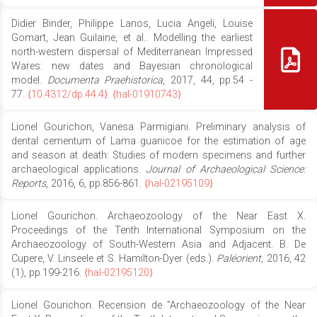
Didier Binder, Philippe Lanos, Lucia Angeli, Louise
Gomart, Jean Guilaine, et al.. Modelling the earliest
north-western dispersal of Mediterranean Impressed
Wares: new dates and Bayesian chronological
model.
Documenta Praehistorica
, 2017, 44, pp.54 -
77.
⟨10.4312/dp.44.4⟩
.
⟨hal-01910743⟩
Lionel Gourichon, Vanesa Parmigiani. Preliminary analysis of
dental cementum of Lama guanicoe for the estimation of age
and season at death: Studies of modern specimens and further
archaeological applications.
Journal of Archaeological Science:
Reports
, 2016, 6, pp.856-861.
⟨hal-02195109⟩
Lionel Gourichon. Archaeozoology of the Near East X.
Proceedings of the Tenth International Symposium on the
Archaeozoology of South-Western Asia and Adjacent. B. De
Cupere, V. Linseele et S. Hamilton-Dyer (eds.).
Paléorient
, 2016, 42
(1), pp.199-216.
⟨hal-02195120⟩
Lionel Gourichon. Recension de "Archaeozoology of the Near