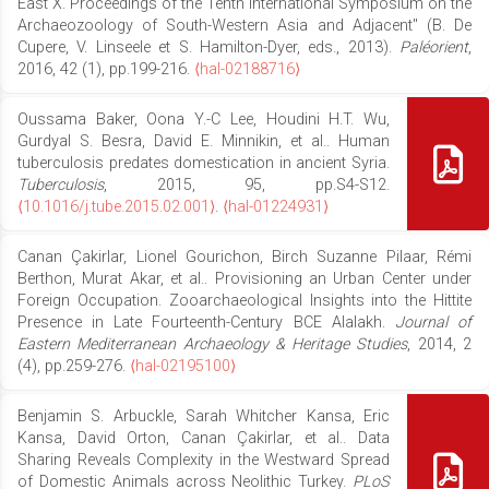
East X. Proceedings of the Tenth International Symposium on the
Archaeozoology of South-Western Asia and Adjacent" (B. De
Cupere, V. Linseele et S. Hamilton-Dyer, eds., 2013).
Paléorient
,
2016, 42 (1), pp.199-216.
⟨hal-02188716⟩
Oussama Baker, Oona Y.-C Lee, Houdini H.T. Wu,
Gurdyal S. Besra, David E. Minnikin, et al.. Human
tuberculosis predates domestication in ancient Syria.
Tuberculosis
, 2015, 95, pp.S4-S12.
⟨10.1016/j.tube.2015.02.001⟩
.
⟨hal-01224931⟩
Canan Çakirlar, Lionel Gourichon, Birch Suzanne Pilaar, Rémi
Berthon, Murat Akar, et al.. Provisioning an Urban Center under
Foreign Occupation. Zooarchaeological Insights into the Hittite
Presence in Late Fourteenth-Century BCE Alalakh.
Journal of
Eastern Mediterranean Archaeology & Heritage Studies
, 2014, 2
(4), pp.259-276.
⟨hal-02195100⟩
Benjamin S. Arbuckle, Sarah Whitcher Kansa, Eric
Kansa, David Orton, Canan Çakirlar, et al.. Data
Sharing Reveals Complexity in the Westward Spread
of Domestic Animals across Neolithic Turkey.
PLoS