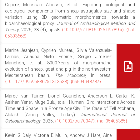
Cupere, Moussab Albesso, et al.. Exploring biological and
ecological components from sheep astragalus size and shape
variation using 3D geometric morphometrics: towards a
bioarchaeological proxy.
Journal of Archaeological Method and
Theory
, 2026, 33 (4), pp.58.
⟨10.1007/s10816-026-09789-x⟩
.
⟨hal-
05303668⟩
Marine Jeanjean, Cyprien Mureau, Silvia Valenzuela-
Lamas, Ariadna Nieto Espinet, Sergio Jiménez
Manchón, et al.. 8000 Years of morphometric
evolution of sheep, goat and pig in the northwestern
Mediterranean basin.
The Holocene
, In press,
⟨10.1177/09596836251313633⟩
.
⟨hal-04948787⟩
Marcel van Tuinen, Lionel Gourichon, Anderson L. Carter, K.
Aslıhan Yener, Müge Bulu, et al.. Human–Bird Interactions Across
Time and Space in a Bronze Age City: The Case of Tell Atchana,
Alalakh (Amuq Valley, Turkey).
International Journal of
Osteoarchaeology
, 2025,
⟨10.1002/oa.70047⟩
.
⟨hal-05405385⟩
Kevin G Daly, Victoria E Mullin, Andrew J Hare, Áine