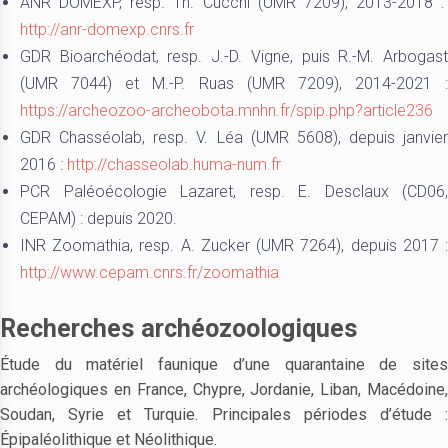
ANR DOMEXP, resp. Th. Cucchi (UMR 7209), 2013-2018 :
http://anr-domexp.cnrs.fr
GDR Bioarchéodat, resp. J.-D. Vigne, puis R.-M. Arbogast
(UMR 7044) et M.-P. Ruas (UMR 7209), 2014-2021 :
https://archeozoo-archeobota.mnhn.fr/spip.php?article236
GDR Chasséolab, resp. V. Léa (UMR 5608), depuis janvier
2016 :
http://chasseolab.huma-num.fr
PCR Paléoécologie Lazaret, resp. E. Desclaux (CD06,
CEPAM) : depuis 2020.
INR Zoomathia, resp. A. Zucker (UMR 7264), depuis 2017 :
http://www.cepam.cnrs.fr/zoomathia
Recherches archéozoologiques
Étude du matériel faunique d’une quarantaine de sites
archéologiques en France, Chypre, Jordanie, Liban, Macédoine,
Soudan, Syrie et Turquie. Principales périodes d’étude :
Épipaléolithique et Néolithique.