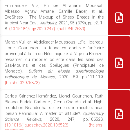
Emmanuelle Vila, Philippe Abrahami, Moussab
Albesso, Agraw Amane, Camille Bader, et al..
EvoSheep : The Makeup of Sheep Breeds in the
Ancient Near East.
Antiquity
, 2021, 95 (379), pp.e2, 1-
8.
⟨10.15184/aqy.2020.247⟩
.
⟨hal-03402639⟩
Manon Vuillien, Abdelkader Moussous, Leïla Hoareau,
Lionel Gourichon. La faune en contexte funéraire
provençal à la fin du Néolithique et à l’âge du Bronze :
réexamen du mobilier collecté dans les sites des
Bas-Moulins et des Spélugues (Principauté de
Monaco).
Bulletin du Musée d'Anthropologie
préhistorique de Monaco
, 2020, 59, pp.111-119.
⟨halshs-02975373⟩
Carlos Sánchez-Hernández, Lionel Gourichon, Ruth
Blasco, Eudald Carbonell, Gema Chacón, et al.. High-
resolution Neanderthal settlements in mediterranean
Iberian Peninsula: A matter of altitude?.
Quaternary
Science Reviews
, 2020, 247, pp.106523.
⟨10.1016/j.quascirev.2020.106523⟩
.
⟨halshs-