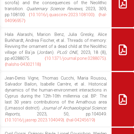
scrofa) and the consequences of the Neolithic
transition.
Quaternary Science Reviews
, 2023, 309,
pp.108100.
⟨10.1016/j.quascirev.2023.108100⟩
.
⟨hal-
04096957⟩
Hala Alarashi, Marion Benz, Julia Gresky, Alice
Burkhardt, Andrea Fischer, et al.. Threads of memory:
Reviving the ornament of a dead child at the Neolithic
village of Ba`ja (Jordan).
PLoS ONE
, 2023, 18 (8),
pp.e0288075.
⟨10.1371/journal.pone.0288075⟩
.
⟨halshs-04302118⟩
Jean-Denis Vigne, Thomas Cucchi, Maria Rousou,
Salvador Bailon, Isabelle Carrère, et al.. Historical
dynamics of the human-environment interactions in
Cyprus during the 12th-10th millennia cal. BP: The
last 30 years contributions of the Amathous area
(Limassol district).
Journal of Archaeological Science:
Reports
, 2023, 50, pp.104049.
⟨10.1016/j.jasrep.2023.104049⟩
.
⟨hal-04245619⟩
Cyril Giorgi, Grégory Bayle, Lionel Gourichon, Wejden