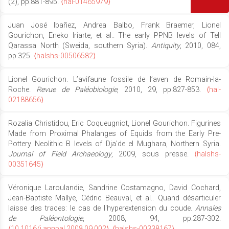
(2), pp.881-895.
⟨hal-01465979⟩
Juan José Ibañez, Andrea Balbo, Frank Braemer, Lionel
Gourichon, Eneko Iriarte, et al.. The early PPNB levels of Tell
Qarassa North (Sweida, southern Syria).
Antiquity
, 2010, 084,
pp.325.
⟨halshs-00506582⟩
Lionel Gourichon. L’avifaune fossile de l’aven de Romain-la-
Roche.
Revue de Paléobiologie
, 2010, 29, pp.827-853.
⟨hal-
02188656⟩
Rozalia Christidou, Eric Coqueugniot, Lionel Gourichon. Figurines
Made from Proximal Phalanges of Equids from the Early Pre-
Pottery Neolithic B levels of Dja'de el Mughara, Northern Syria.
Journal of Field Archaeology
, 2009, sous presse.
⟨halshs-
00351645⟩
Véronique Laroulandie, Sandrine Costamagno, David Cochard,
Jean-Baptiste Mallye, Cédric Beauval, et al.. Quand désarticuler
laisse des traces: le cas de l'hyperextension du coude.
Annales
de Paléontologie
, 2008, 94, pp.287-302.
⟨10.1016/j.annpal.2008.09.002⟩
.
⟨halshs-00338167⟩