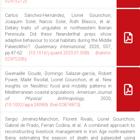
02975272⟩
Carlos Sánchez-Hernández, Lionel Gourichon,
Joaquim Soler, Narcís Soler, Ruth Blasco, et al..
Dietary traits of ungulates in northeastern Iberian
Peninsula: Did these Neanderthal preys show
adaptive behaviour to local habitats during the Middle
Palaeolithic?.
Quaternary International
, 2020, 557,
pp.47-62.
⟨10.1016/j.quaint.2020.01.008⟩
.
⟨halshs-
02975295⟩
Gwenaëlle Goude, Domingo Salazar‐garcía, Robert
Power, Maïté Rivollat, Lionel Gourichon, et al.. New
insights on Neolithic food and mobility patterns in
Mediterranean coastal populations.
American Journal
of Physical Anthropology
, 2020,
⟨10.1002/ajpa.24089⟩
.
⟨hal-02874873⟩
Sergio Jiménez-Manchón, Florent Rivals, Lionel Gourichon,
Gabriel de Prado, Ferran Codina, et al.. A combined approach to
reconstructing livestock management in Iron Age north-eastern
Iberia: estimating the season of death and palaeodiet using