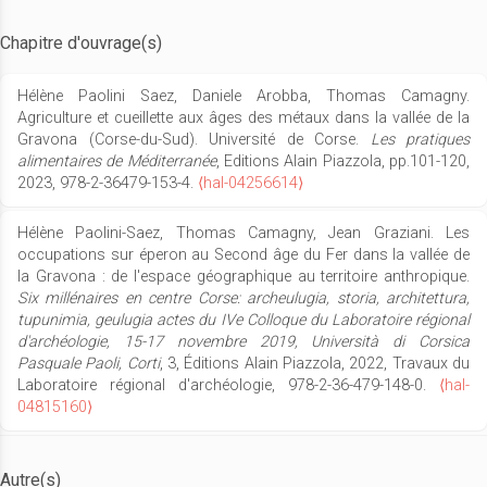
Chapitre d'ouvrage(s)
Hélène Paolini Saez, Daniele Arobba, Thomas Camagny.
Agriculture et cueillette aux âges des métaux dans la vallée de la
Gravona (Corse-du-Sud). Université de Corse.
Les pratiques
alimentaires de Méditerranée
, Editions Alain Piazzola, pp.101-120,
2023, 978-2-36479-153-4.
⟨hal-04256614⟩
Hélène Paolini-Saez, Thomas Camagny, Jean Graziani. Les
occupations sur éperon au Second âge du Fer dans la vallée de
la Gravona : de l'espace géographique au territoire anthropique.
Six millénaires en centre Corse: archeulugia, storia, architettura,
tupunimia, geulugia actes du IVe Colloque du Laboratoire régional
d'archéologie, 15-17 novembre 2019, Università di Corsica
Pasquale Paoli, Corti
, 3, Éditions Alain Piazzola, 2022, Travaux du
Laboratoire régional d'archéologie, 978-2-36-479-148-0.
⟨hal-
04815160⟩
Autre(s)