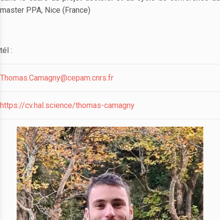
master PPA, Nice (France)
tél :
Thomas.Camagny@cepam.cnrs.fr
https://cv.hal.science/thomas-camagny