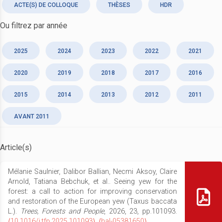
ACTE(S) DE COLLOQUE
THÈSES
HDR
Ou filtrez par année
2025
2024
2023
2022
2021
2020
2019
2018
2017
2016
2015
2014
2013
2012
2011
AVANT 2011
Article(s)
Mélanie Saulnier, Dalibor Ballian, Necmi Aksoy, Claire
Arnold, Tatiana Bebchuk, et al.. Seeing yew for the
forest: a call to action for improving conservation
and restoration of the European yew (Taxus baccata
L.).
Trees, Forests and People
, 2026, 23, pp.101093.
⟨10.1016/j.tfp.2025.101093⟩
.
⟨hal-05381650⟩