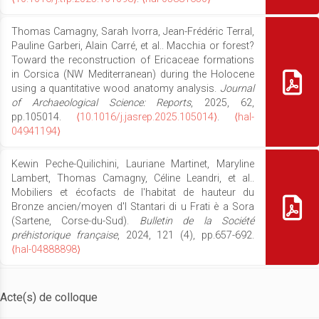
Thomas Camagny, Sarah Ivorra, Jean-Frédéric Terral,
Pauline Garberi, Alain Carré, et al.. Macchia or forest?
Toward the reconstruction of Ericaceae formations
in Corsica (NW Mediterranean) during the Holocene
using a quantitative wood anatomy analysis.
Journal
of Archaeological Science: Reports
, 2025, 62,
pp.105014.
⟨10.1016/j.jasrep.2025.105014⟩
.
⟨hal-
04941194⟩
Kewin Peche-Quilichini, Lauriane Martinet, Maryline
Lambert, Thomas Camagny, Céline Leandri, et al..
Mobiliers et écofacts de l'habitat de hauteur du
Bronze ancien/moyen d'I Stantari di u Frati è a Sora
(Sartene, Corse-du-Sud).
Bulletin de la Société
préhistorique française
, 2024, 121 (4), pp.657-692.
⟨hal-04888898⟩
Acte(s) de colloque