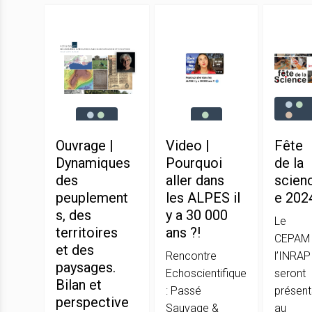
Ouvrage |
Video |
Fête
Dynamiques
Pourquoi
de la
des
aller dans
scien
peuplement
les ALPES il
e 202
s, des
y a 30 000
Le
territoires
ans ?!
CEPAM 
et des
Rencontre
l’INRAP
paysages.
Echoscientifique
seront
Bilan et
: Passé
présent
perspective
Sauvage &
au