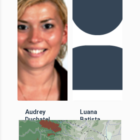
associée
Audrey
Luana
Duchatel
Batista
Goulart
Membre
Docteure
associée,