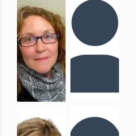
Dracénie
Provence
Verdon
Marie-Laure
Luc Buchet
Chambrade
Membre
Membre
associé