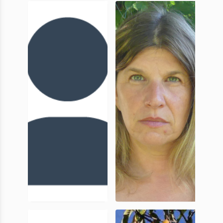
Ivy
Frédérique
Thomson
Bertoncello
Chargée
CR, CNRS
d’opération et
de Recherche,
Inrap
Frédéric
Laurence