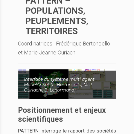
PATTERN –
POPULATIONS,
PEUPLEMENTS,
TERRITOIRES
Coordinatrices : Frédérique Bertoncello
et Marie-Jeanne Ouriachi
Interface du système multi agent
ModelAnSet (F. Bertoncello, M.-J.
Ouriachi, B. Lenormand)
Positionnement et enjeux
scientifiques
PATTERN interroge le rapport des sociétés