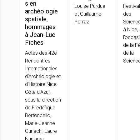
s en
Louise Purdue
Festival
archéologie
et Guillaume
des
spatiale,
Porraz
Scienc
hommages
à Nice,
à Jean-Luc
l’occas
Fiches
de la F
Actes des 42e
de la
Rencontres
Scienc
Internationales
d’Archéologie et
d’Histoire Nice
Côte d’Azur,
sous la direction
de Frédérique
Bertoncello,
Marie-Jeanne
Ouriachi, Laure
Nuninger,