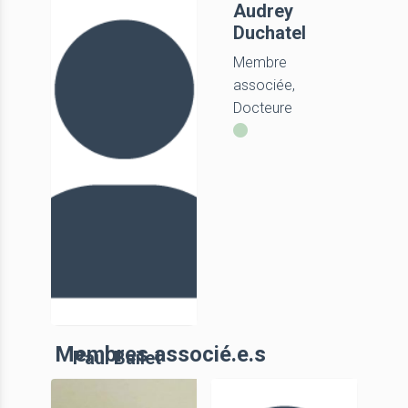
Patrick
Audrey
Digelmann
Duchatel
Département
Membre
du Var
associée,
Docteure
Membres associé.e.s
Paul Bailet
Service