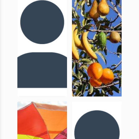
Gayet
Lautier
MC, UniCA
Responsable
de Recherche
Archéologique
Inrap
Marie-
Cécile
Jeanne
Paresys
Ouriachi
Inrap
MC, UniCA