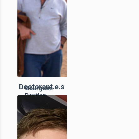
Doctorant.e.s
Gourguen
Davtian
Membre
associé