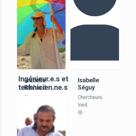
Ingénieur.e.s et
Isabelle
Isabelle
technicien.ne.s
Richard
Séguy
Chargée
Chercheure,
d’opération et
Ined
de recherche,
Inrap