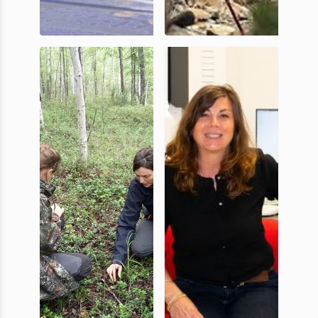
Lydie
Claire
Dussol
Delhon
MC, UniCA
CR, CNRS