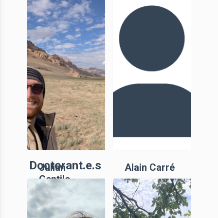
Doctorant.e.s
Julian
Alain Carré
Gentile
AI, CNRS
Ingénieur
d’études, ANR