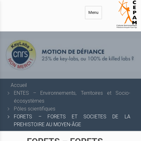
Aller
au
Menu
contenu
principal
Accueil
ENTES – Environnements, Territoires et Socio-
écosystèmes
Pôles scientifiques
FORETS – FORETS ET SOCIETES DE LA
PREHISTOIRE AU MOYEN-ÂGE