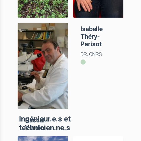
Auréade
Isabelle
Henry
Théry-
Parisot
CR, CNRS
DR, CNRS
Ingénieur.e.s et
Pascal
technicien.ne.s
Verdin
Inrap