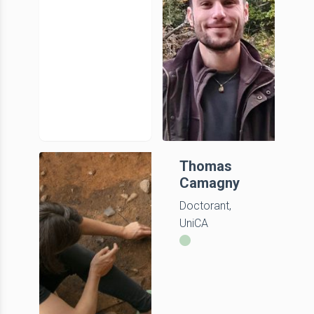
Tefera Bayu
Thomas
Camagny
Doctorant
Doctorant,
UniCA