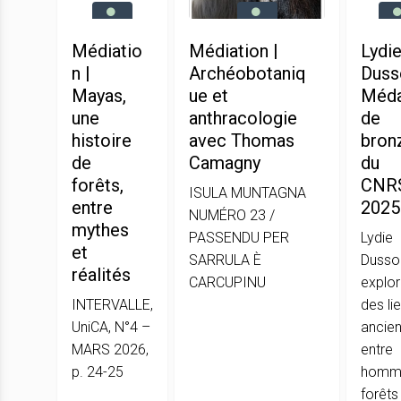
Médiatio
Médiation |
Lydi
n |
Archéobotaniq
Dusso
Mayas,
ue et
Méda
une
anthracologie
de
histoire
avec Thomas
bron
de
Camagny
du
forêts,
CNR
ISULA MUNTAGNA
entre
2025
NUMÉRO 23 /
mythes
PASSENDU PER
Lydie
et
SARRULA È
Dussol
réalités
CARCUPINU
explor
INTERVALLE,
des li
UniCA, N°4 –
ancie
MARS 2026,
entre
p. 24-25
homme
forêts