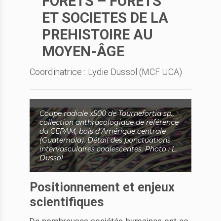
FORETS – FORETS
ET SOCIETES DE LA
PREHISTOIRE AU
MOYEN-ÂGE
Coordinatrice : Lydie Dussol (MCF UCA)
Coupe radiale x500 de Tournefortia sp.,
collection anthracologique de référence
du CEPAM, bois d’Amérique centrale
(Guatemala). Détail des ponctuations
intervasculaires coalescentes. Photo : L.
Dussol
Positionnement et enjeux
scientifiques