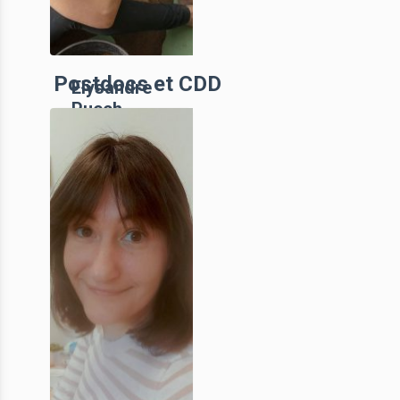
Postdocs et CDD
Elysandre
Puech
Doctorante,
UniCA