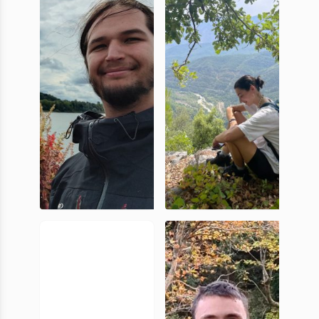
Paleocalm
Jérémy
Maéla Baty
Höhne
Doctorante,
Doctorant
UniCA
UniCA