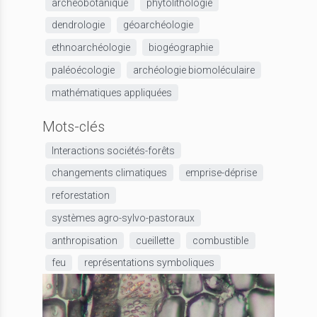
archéobotanique
phytolithologie
dendrologie
géoarchéologie
ethnoarchéologie
biogéographie
paléoécologie
archéologie biomoléculaire
mathématiques appliquées
Mots-clés
Interactions sociétés-forêts
changements climatiques
emprise-déprise
reforestation
systèmes agro-sylvo-pastoraux
anthropisation
cueillette
combustible
feu
représentations symboliques