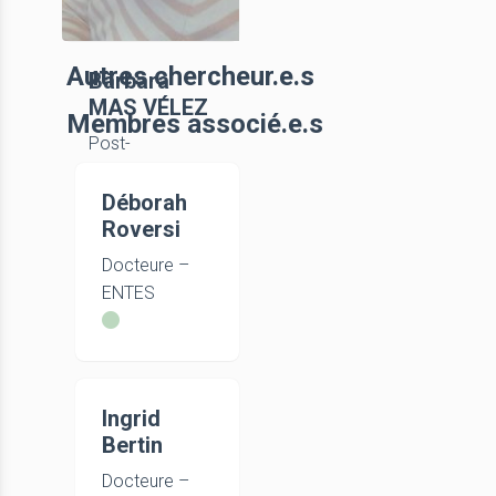
Autres chercheur.e.s
Bàrbara
MAS VÉLEZ
Membres associé.e.s
Post-
doctorante,
UniCA
Déborah
Roversi
Docteure –
ENTES
Ingrid
Bertin
Docteure –