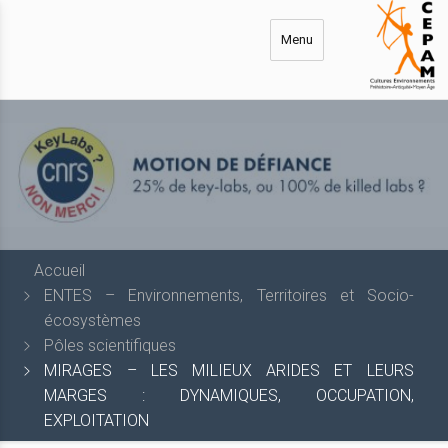
Aller
au
Menu
contenu
principal
Accueil
ENTES – Environnements, Territoires et Socio-
écosystèmes
Pôles scientifiques
MIRAGES – LES MILIEUX ARIDES ET LEURS
MARGES : DYNAMIQUES, OCCUPATION,
EXPLOITATION