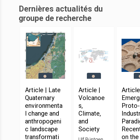
Dernières actualités du
groupe de recherche
Article | Late
Article |
Article
Quaternary
Volcanoe
Emerg
environmenta
s,
Proto-
l change and
Climate,
Industr
anthropogeni
and
Paradi
c landscape
Society
Recent
transformati
on the
Ulf Büntgen,