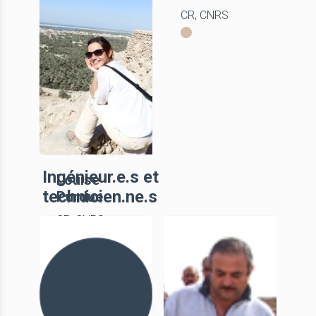
CR, CNRS
CR, CNRS
Ingénieur.e.s et
Louise
technicien.ne.s
Purdue
CR, CNRS