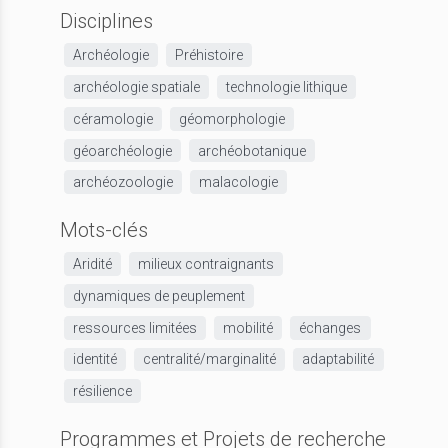
Disciplines
Archéologie
Préhistoire
archéologie spatiale
technologie lithique
céramologie
géomorphologie
géoarchéologie
archéobotanique
archéozoologie
malacologie
Mots-clés
Aridité
milieux contraignants
dynamiques de peuplement
ressources limitées
mobilité
échanges
identité
centralité/marginalité
adaptabilité
résilience
Programmes et Projets de recherche