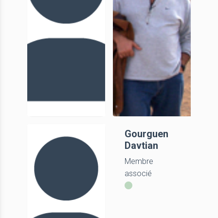
Alain Carré
Gourguen
Davtian
AI, CNRS
Membre
associé