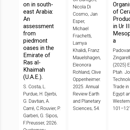
on in south-
Organi
Nicola Di
east Arabia:
of Cer
Cosmo, Jan
An
Produc
Esper,
assessment
in Ur II
Michael
from
Mesop
Frachetti,
piedmont
a
Lamya
oases in the
Khalidi, Franz
Padovani
Emirate of
Mauelshagen,
Zingarel
Ras al-
Eleonora
(2025) E
Khaimah
Rohland, Clive
Ptah. Jo
(U.A.E.).
Oppenheimer.
Technol
S. Costa, L.
2025. Annual
Trade in
Purdue, H. Djerbi,
Review Earth
Egypt a
G. Davtian, A.
and Planetary
Western 
Carré, C.Rouvier, P.
Sciences, 54.
101–12
Garberi, G. Sipos,
F.Preusser, 2026.