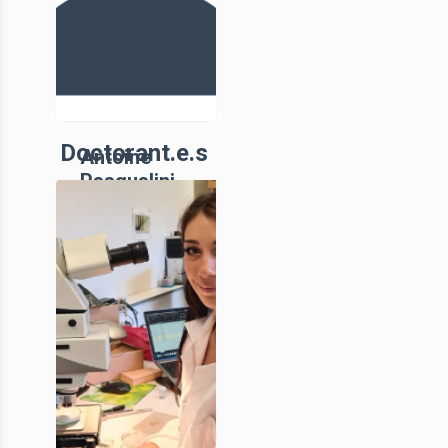
Doctorant.e.s
Antoine
Pasqualini
IE, CNRS