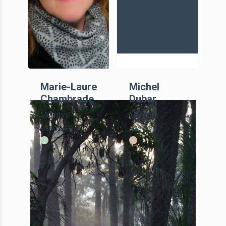
Marie-Laure
Michel
Chambrade
Dubar
Membre
Membre
associée
associé