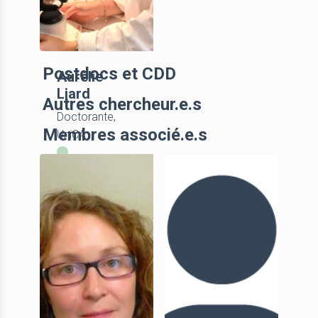
Postdocs et CDD
Aurélie
Liard
Autres chercheur.e.s
Doctorante,
Membres associé.e.s
UniCA