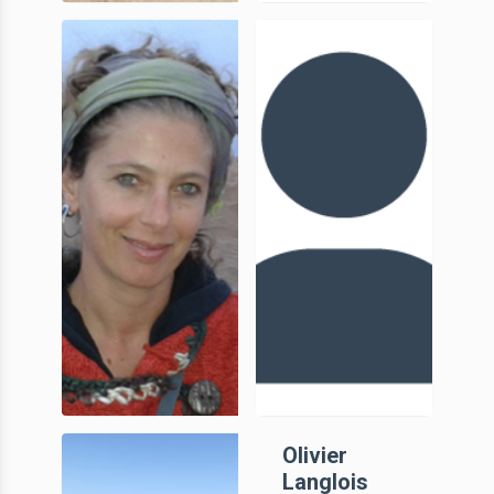
Valentina
Hala
Villa
Alarashi
CR, CNRS
CR, CNRS
Lamya
Olivier
Khalidi
Langlois