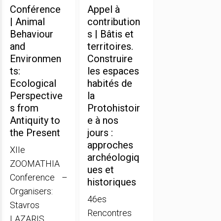
Conférence
Appel à
| Animal
contribution
Behaviour
s | Bâtis et
and
territoires.
Environmen
Construire
ts:
les espaces
Ecological
habités de
Perspective
la
s from
Protohistoir
Antiquity to
e à nos
the Present
jours :
approches
XIIe
archéologiq
ZOOMATHIA
ues et
Conference –
historiques
Organisers:
46es
Stavros
Rencontres
LAZARIS