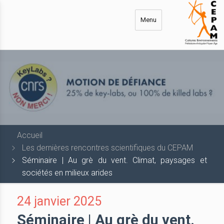
Aller
au
Menu
contenu
principal
Accueil
Les dernières rencontres scientifiques du CEPAM
Séminaire | Au grè du vent. Climat, paysages et
sociétés en milieux arides
24 janvier 2025
Séminaire | Au grè du vent.