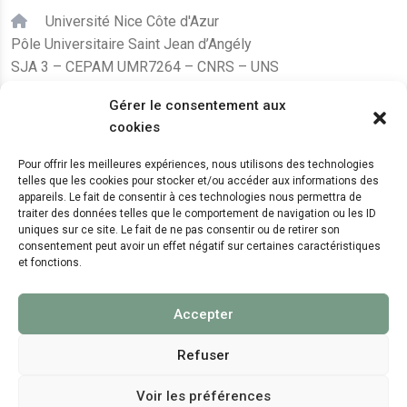
Université Nice Côte d'Azur
Pôle Universitaire Saint Jean d’Angély
SJA 3 – CEPAM UMR7264 – CNRS – UNS
24, avenue des Diables Bleus
Gérer le consentement aux
F – 06300 Nice
cookies
karine.fleurot@cnrs.fr
Pour offrir les meilleures expériences, nous utilisons des technologies
telles que les cookies pour stocker et/ou accéder aux informations des
+33 (0)4 89 15 24 08
appareils. Le fait de consentir à ces technologies nous permettra de
traiter des données telles que le comportement de navigation ou les ID
uniques sur ce site. Le fait de ne pas consentir ou de retirer son
LE CEPAM EST HÉBERGÉ PAR
consentement peut avoir un effet négatif sur certaines caractéristiques
et fonctions.
Accepter
Refuser
Voir les préférences
© 2024 Copyright:
CEPAM UMR7264, CNRS, CNRS