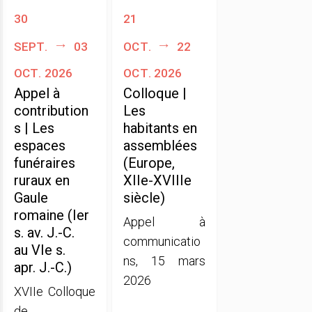
30
21
sept.
03
oct.
22
oct. 2026
oct. 2026
Appel à
Colloque |
contribution
Les
s | Les
habitants en
espaces
assemblées
funéraires
(Europe,
ruraux en
XIIe-XVIIIe
Gaule
siècle)
romaine (Ier
Appel à
s. av. J.-C.
communicatio
au VIe s.
ns, 15 mars
apr. J.-C.)
2026
XVIIe Colloque
de