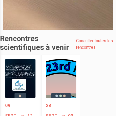
Rencontres
Consulter toutes les
scientifiques à venir
rencontres
09
28
sept.
12
sept.
03