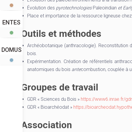
Évolution des
pyrotechnologies
Paleoindian
et Earl
Place et importance de la ressource ligneuse chez
ENTES
Outils et méthodes
Archéobotanique (anthracologie). Reconstitution 
DOMUS
bois.
Expérimentation. Création de référentiels anthrac
anatomiques du bois
ante
combustion, couplée à 
Groupes de travail
GDR « Sciences du Bois »
https://www6.inrae.fr/gd
GDR « Bioarchéodat »
https://bioarcheodat.hypoth
Association