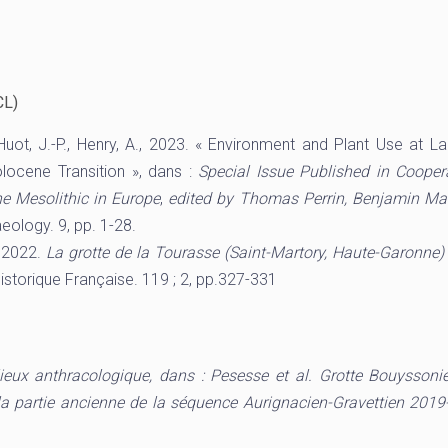
CL)
, Huot, J.-P., Henry, A., 2023. « Environment and Plant Use at L
locene Transition », dans :
Special Issue Published in Cooper
e Mesolithic in Europe
,
edited by Thomas Perrin, Benjamin Mar
eology. 9, pp. 1-28.
., 2022.
La grotte de la Tourasse (Saint-Martory, Haute-Garonne) :
éhistorique Française. 119 ; 2, pp.327-331
ieux anthracologique, dans : Pesesse et al. Grotte Bouyssonie,
 la partie ancienne de la séquence Aurignacien-Gravettien 201