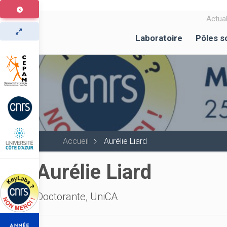
Aller
au
Actual
contenu
Laboratoire
Pôles s
principal
Accueil
Aurélie Liard
Aurélie Liard
Doctorante, UniCA