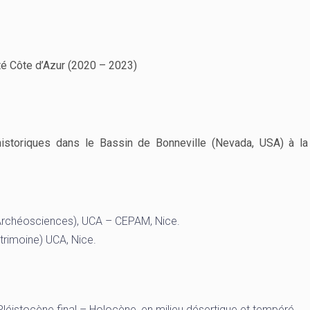
té Côte d’Azur (2020 – 2023)
storiques dans le Bassin de Bonneville (Nevada, USA) à la 
 Archéosciences), UCA – CEPAM, Nice.
patrimoine) UCA, Nice.
Pléistocène final – Holocène, en milieu désertique et tempéré.