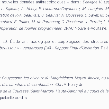
e : nouvelles données anthracologiques », dans :
Delvigne V., Le
 L. Dijkstra, A. Henry, F. Lacrampe-Cuyaubère, M. Langlais, M.
ration de P.-A. Beauvais, C. Beauval, A. Cousseau, L. Dayet, M. D
embled, E. Paillet, M. de Parthenay, C. Peschaux, J. Perotte, L.
d’opération de fouilles programmées
. DRAC Nouvelle-Aquitaine, 
tre 20 : Étude anthracologique et carpologique des structure
bouissou » - Vendargues (34) - Rapport Final d’Opération
, Pal
e Bouyssonie, les niveaux du Magdalénien Moyen Ancien, au t
s des structures de combustion
. 80p., A. Henry dir.
e de la Tourasse (Saint-Martory, Haute-Garonne) au cours de la 
rquebielle co-dirs.