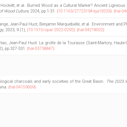
an Hockett, et al.. Burned Wood as a Cultural Marker? Ancient Ligneo
 of Wood Culture
, 2024, pp.1-31.
⟨10.1163/27723194-bja10033⟩
.
⟨hal-0
ange, Jean-Paul Huot, Benjamin Marquebielle, et al.. Environment and 
gy
, 2023, 9 (1),
⟨10.1515/opar-2022-0292⟩
.
⟨hal-04218502⟩
Orliac, Jean-Paul Huot. La grotte de la Tourasse (Saint-Martory, Haute-
(2), pp.327-331.
⟨hal-03738847⟩
logical charcoals and early societies of the Great Basin..
The 2023 W
hina.
⟨hal-04159069⟩