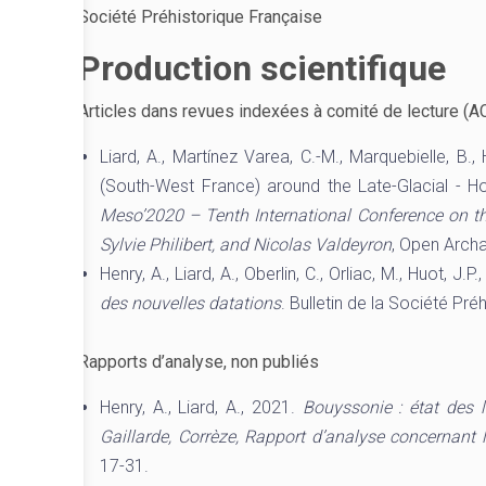
Société Préhistorique Française
Production scientifique
Articles dans revues indexées à comité de lecture (A
Liard, A., Martínez Varea, C.-M., Marquebielle, B.
(South-West France) around the Late-Glacial - Ho
Meso’2020 – Tenth International Conference on th
Sylvie Philibert, and Nicolas Valdeyron
, Open Archa
Henry, A., Liard, A., Oberlin, C., Orliac, M., Huot, J.P
des nouvelles datations
. Bulletin de la Société Pr
Rapports d’analyse, non publiés
Henry, A., Liard, A., 2021.
Bouyssonie : état des l
Gaillarde, Corrèze, Rapport d’analyse concernant
17-31.