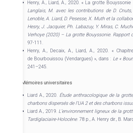
Henry, A., Liard, A., 2020. « La grotte Bouyssoni
Langlais, M. avec les contributions de D. Cnuts,
Lenoble, A. Liard, D. Pesesse, X. Muth et la collabo
Hesry, J. Jacquier, Ph. Labazuy, Y. Miras, C. Much
Verhoye (2020) – La grotte Bouyssonie. Rapport 
97-111.
Henry, A., Decaix, A., Liard, A., 2020. « Chapi
de Bourbouissou (Vendargues) », dans :
Le « Bour
241–245.
Mémoires universitaires
Liard A., 2020.
Étude anthracologique de la grott
charbons dispersés de l’UA 2 et des charbons issu
Liard A., 2019.
L’environnement ligneux de la grott
Tardiglaciaire-Holocène
. 78 p., A. Henry dir., B. Ma