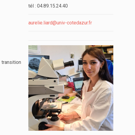
tél : 04.89.15.24.40
aurelie.liard@univ-cotedazur.fr
transition