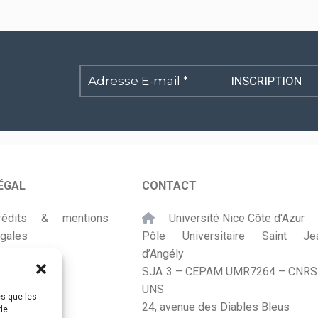
Adresse
E-
mail
*
ÉGAL
CONTACT
rédits & mentions
Université Nice Côte d'Azur
égales
Pôle Universitaire Saint Je
d’Angély
lan du site
SJA 3 – CEPAM UMR7264 – CNRS
UNS
ccessibilité
es que les
24, avenue des Diables Bleus
de