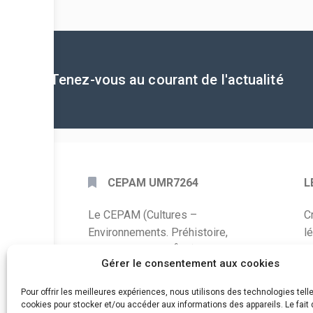
Tenez-vous au courant de l'actualité
CEPAM UMR7264
L
Le CEPAM (Cultures –
C
Environnements. Préhistoire,
l
Antiquité, Moyen Âge) est une unité
P
Gérer le consentement aux cookies
mixte de recherche CNRS – UNS qui
développe des recherches autour de
A
Pour offrir les meilleures expériences, nous utilisons des technologies tell
la connaissance des sociétés du
cookies pour stocker et/ou accéder aux informations des appareils. Le fait 