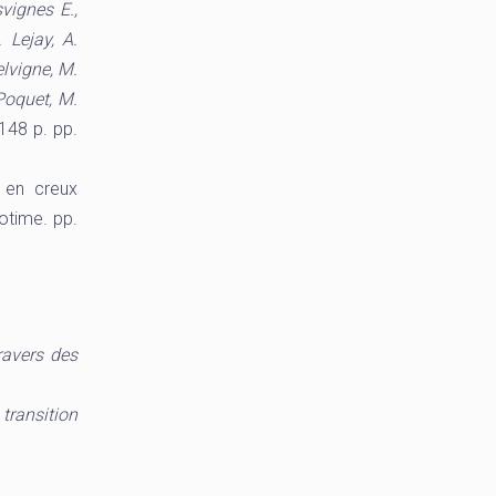
svignes E.,
 Lejay, A.
elvigne, M.
 Poquet, M.
148 p. pp.
s en creux
éotime. pp.
ravers des
transition