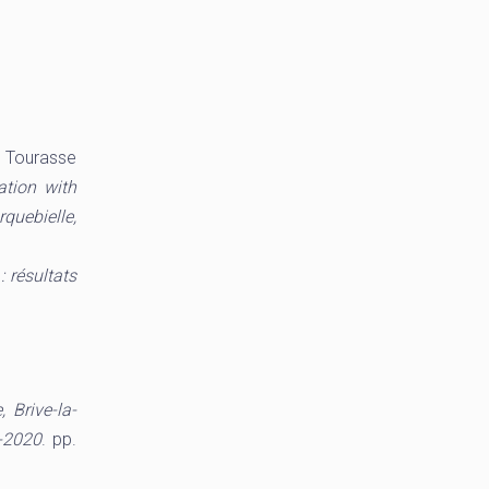
a Tourasse
ation with
quebielle,
 résultats
 Brive-la-
9-2020
. pp.