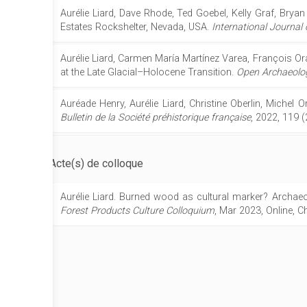
Aurélie Liard, Dave Rhode, Ted Goebel, Kelly Graf, Bry
Estates Rockshelter, Nevada, USA.
International Journal
Aurélie Liard, Carmen María Martínez Varea, François Or
at the Late Glacial–Holocene Transition.
Open Archaeolo
Auréade Henry, Aurélie Liard, Christine Oberlin, Michel 
Bulletin de la Société préhistorique française
, 2022, 119 
Acte(s) de colloque
Aurélie Liard. Burned wood as cultural marker? Archaeo
Forest Products Culture Colloquium
, Mar 2023, Online, C