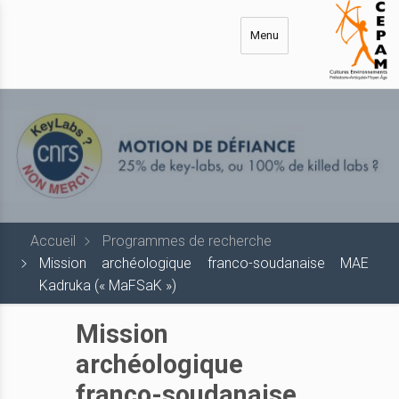
Aller
au
Menu
contenu
principal
Accueil
Programmes de recherche
Mission archéologique franco-soudanaise MAE
Kadruka (« MaFSaK »)
Mission
archéologique
franco-soudanaise