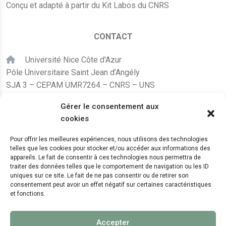
Conçu et adapté à partir du Kit Labos du CNRS
CONTACT
Université Nice Côte d'Azur
Pôle Universitaire Saint Jean d’Angély
SJA 3 – CEPAM UMR7264 – CNRS – UNS
24, avenue des Diables Bleus
Gérer le consentement aux
F – 06300 Nice
cookies
karine.fleurot@cnrs.fr
Pour offrir les meilleures expériences, nous utilisons des technologies
telles que les cookies pour stocker et/ou accéder aux informations des
+33 (0)4 89 15 24 08
appareils. Le fait de consentir à ces technologies nous permettra de
traiter des données telles que le comportement de navigation ou les ID
uniques sur ce site. Le fait de ne pas consentir ou de retirer son
LE CEPAM EST HÉBERGÉ PAR
consentement peut avoir un effet négatif sur certaines caractéristiques
et fonctions.
Accepter