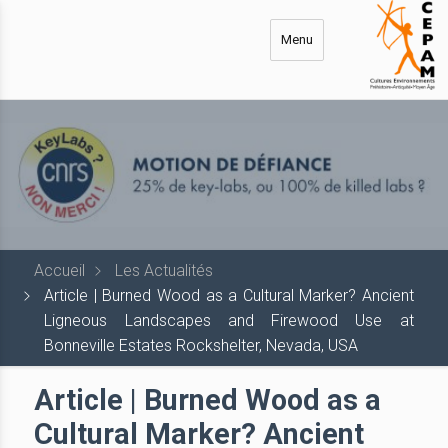
Aller
au
Menu
contenu
principal
Accueil
Les Actualités
Article | Burned Wood as a Cultural Marker? Ancient
Ligneous Landscapes and Firewood Use at
Bonneville Estates Rockshelter, Nevada, USA
Article | Burned Wood as a
Cultural Marker? Ancient