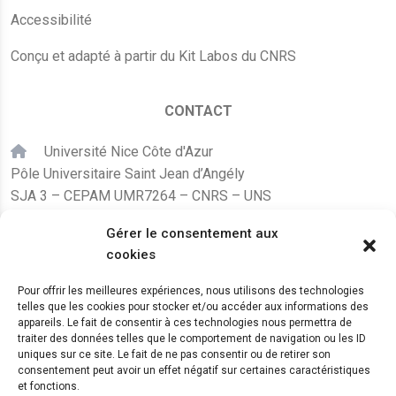
Accessibilité
Conçu et adapté à partir du Kit Labos du CNRS
CONTACT
Université Nice Côte d'Azur
Pôle Universitaire Saint Jean d’Angély
SJA 3 – CEPAM UMR7264 – CNRS – UNS
24, avenue des Diables Bleus
Gérer le consentement aux
F – 06300 Nice
cookies
karine.fleurot@cnrs.fr
Pour offrir les meilleures expériences, nous utilisons des technologies
telles que les cookies pour stocker et/ou accéder aux informations des
+33 (0)4 89 15 24 08
appareils. Le fait de consentir à ces technologies nous permettra de
traiter des données telles que le comportement de navigation ou les ID
uniques sur ce site. Le fait de ne pas consentir ou de retirer son
LE CEPAM EST HÉBERGÉ PAR
consentement peut avoir un effet négatif sur certaines caractéristiques
et fonctions.