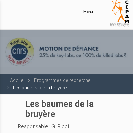
Aller
au
Menu
contenu
principal
Accueil
Programmes de recherche
Les baumes de la bruyère
Les baumes de la
bruyère
Responsable : G. Ricci