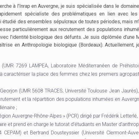
rche à l’Inrap en Auvergne, je suis spécialisée dans le domaine 
pidement spécialiste des problématiques en lien avec les 
j’ai étudié des ensembles sépulcraux de toutes périodes, mais m’
resse particulièrement aux recrutement des populations inhumé
 avec l’identité biologique des défunts. Je suis diplômée d’une 
Maîtrise en Anthropologie biologique (Bordeaux). Actuellement, j
(UMR 7269 LAMPEA, Laboratoire Méditerranéen de Préhistoi
vise à caractériser la place des femmes chez les premiers agropa
Georjon (UMR 5608 TRACES, Université Toulouse Jean Jaurès), 
ecrutement et la répartition des populations inhumées en Auvergn
énaire ;
égion Auvergne-Rhône-Alpes » (PCR) dirigé par Frédérik Letterlé,
aire et prend en charge le tutorat d’étudiants en Master d’anthrop
 CEPAM) et Bertrand Dousteyssier (Université Clermont-Auve