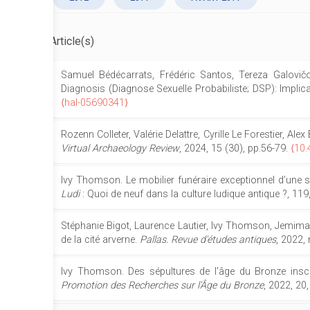
Article(s)
Samuel Bédécarrats, Frédéric Santos, Tereza Galovičov
Diagnosis (Diagnose Sexuelle Probabiliste; DSP): Implic
⟨hal-05690341⟩
Rozenn Colleter, Valérie Delattre, Cyrille Le Forestier, Al
Virtual Archaeology Review
, 2024, 15 (30), pp.56-79.
⟨10.
Ivy Thomson. Le mobilier funéraire exceptionnel d’une sép
Ludi
: Quoi de neuf dans la culture ludique antique ?, 11
Stéphanie Bigot, Laurence Lautier, Ivy Thomson, Jemima Du
de la cité arverne.
Pallas. Revue d'études antiques
, 2022,
Ivy Thomson. Des sépultures de l'âge du Bronze insc
Promotion des Recherches sur l'Âge du Bronze
, 2022, 20