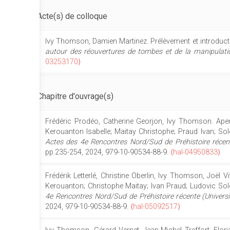
Acte(s) de colloque
Ivy Thomson, Damien Martinez. Prélèvement et introduc
autour des réouvertures de tombes et de la manipulat
03253170⟩
Chapitre d'ouvrage(s)
Frédéric Prodéo, Catherine Georjon, Ivy Thomson. Aper
Kerouanton Isabelle; Maitay Christophe; Praud Ivan; So
Actes des 4e Rencontres Nord/Sud de Préhistoire récent
pp.235-254, 2024, 979-10-90534-88-9.
⟨hal-04950833⟩
Frédérik Letterlé, Christine Oberlin, Ivy Thomson, Joël 
Kerouanton; Christophe Maitay; Ivan Praud; Ludovic Sol
4e Rencontres Nord/Sud de Préhistoire récente (Universi
2024, 979-10-90534-88-9.
⟨hal-05092517⟩