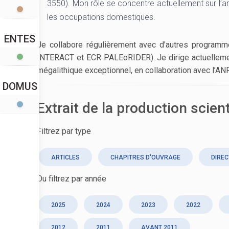
3550). Mon rôle se concentre actuellement sur l’an
les occupations domestiques.
ENTES
Je collabore régulièrement avec d’autres progra
INTERACT et ECR PALEoRIDER). Je dirige actuellemen
mégalithique exceptionnel, en collaboration avec l
DOMUS
Extrait de la production scien
Filtrez par type
ARTICLES
CHAPITRES D'OUVRAGE
DIREC
Ou filtrez par année
2025
2024
2023
2022
2012
2011
AVANT 2011