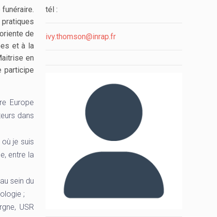
funéraire.
tél :
pratiques
oriente de
ivy.thomson@inrap.fr
es et à la
Maitrise en
e participe
re Europe
steurs dans
où je suis
e, entre la
 au sein du
ologie ;
rgne, USR