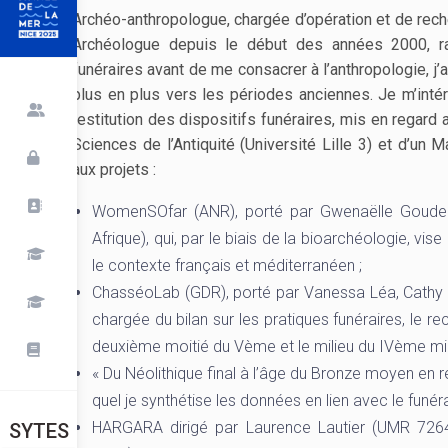
Archéo-anthropologue, chargée d’opération et de reche
Archéologue depuis le début des années 2000, ra
funéraires avant de me consacrer à l’anthropologie, 
plus en plus vers les périodes anciennes. Je m’inté
restitution des dispositifs funéraires, mis en regard
Sciences de l’Antiquité (Université Lille 3) et d’un 
aux projets :
WomenSOfar (ANR), porté par Gwenaëlle Goude 
Afrique), qui, par le biais de la bioarchéologie, 
le contexte français et méditerranéen ;
ChasséoLab (GDR), porté par Vanessa Léa, Cathy 
chargée du bilan sur les pratiques funéraires, le r
deuxième moitié du Vème et le milieu du IVème mill
« Du Néolithique final à l’âge du Bronze moyen en r
quel je synthétise les données en lien avec le funér
HARGARA dirigé par Laurence Lautier (UMR 7264
SYTES