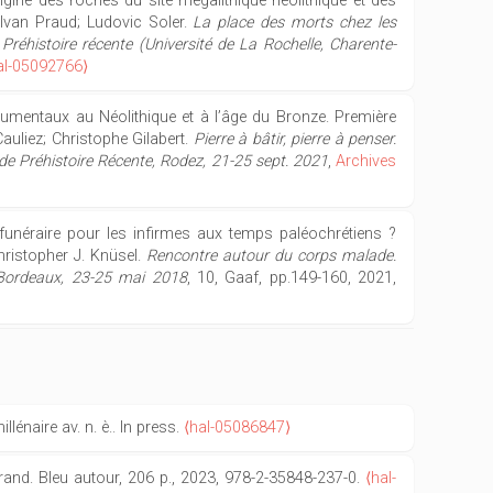
rigine des roches du site mégalithique néolithique et des
 Ivan Praud; Ludovic Soler.
La place des morts chez les
Préhistoire récente (Université de La Rochelle, Charente-
al-05092766⟩
umentaux au Néolithique et à l’âge du Bronze. Première
auliez; Christophe Gilabert.
Pierre à bâtir, pierre à penser.
e Préhistoire Récente, Rodez, 21-25 sept. 2021
,
Archives
unéraire pour les infirmes aux temps paléochrétiens ?
Christopher J. Knüsel.
Rencontre autour du corps malade.
, Bordeaux, 23-25 mai 2018
, 10, Gaaf, pp.149-160, 2021,
lénaire av. n. è.. In press.
⟨hal-05086847⟩
errand. Bleu autour, 206 p., 2023, 978-2-35848-237-0.
⟨hal-