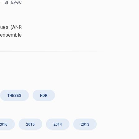
r lien avec
ques (ANR
n ensemble
THÈSES
HDR
2016
2015
2014
2013