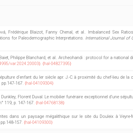
á, Frédérique Blaizot, Fanny Chenal, et al.. Imbalanced Sex Ratios
ations for Paleodemographic Interpretations.
International Journal of
ex Baiet, Philippe Blanchard, et al.. Archeohandi : protocol for a national
4995/var.2024.20003⟩
.
⟨hal-04827395⟩
ulture d’enfant du Ier siècle apr. J.-C. à proximité du chef-lieu de la c
9, pp.147-167.
⟨hal-04109304⟩
nkley, Florent Duval. Le mobilier funéraire exceptionnel d’une sépulture 
 n° 119, p. 147-167.
⟨hal-04768138⟩
rites dans un paysage mégalithique sur le site du Douleix à Veyr
, pp.148-157.
⟨hal-04109300⟩