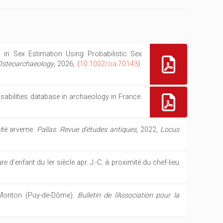
 in Sex Estimation Using Probabilistic Sex
 Osteoarchaeology
, 2026,
⟨10.1002/oa.70143⟩
.
 disabilities database in archaeology in France.
ité arverne.
Pallas. Revue d'études antiques
, 2022,
Locus
d’enfant du Ier siècle apr. J.-C. à proximité du chef-lieu
e-Monton (Puy-de-Dôme).
Bulletin de l'Association pour la