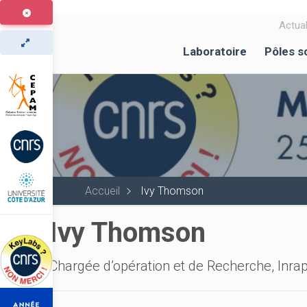
Aller
au
Actual
contenu
Laboratoire
Pôles s
principal
Accueil
Ivy Thomson
Ivy Thomson
Chargée d’opération et de Recherche, Inra