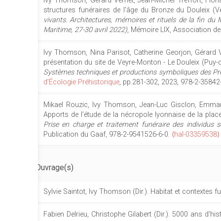
Ivy Thomson, Gérard Vernet, Jean-Michel Treffort, Floria
structures funéraires de l'âge du Bronze du Douleix (
vivants. Architectures, mémoires et rituels de la fin du
Maritime, 27-30 avril 2022)
, Mémoire LIX, Association d
Ivy Thomson, Nina Parisot, Catherine Georjon, Gérard 
présentation du site de Veyre-Monton - Le Douleix (Puy-d
Systèmes techniques et productions symboliques des Pré 
d'Écologie Préhistorique
, pp.281-302, 2023, 978-2-35842
Mikael Rouzic, Ivy Thomson, Jean-Luc Gisclon, Emmanu
Apports de l’étude de la nécropole lyonnaise de la place 
Prise en charge et traitement funéraire des individus 
Publication du Gaaf, 978-2-9541526-6-0.
⟨hal-03359538⟩
Ouvrage(s)
Sylvie Saintot, Ivy Thomson (Dir.). Habitat et contextes fu
Fabien Delrieu, Christophe Gilabert (Dir.). 5000 ans d’h