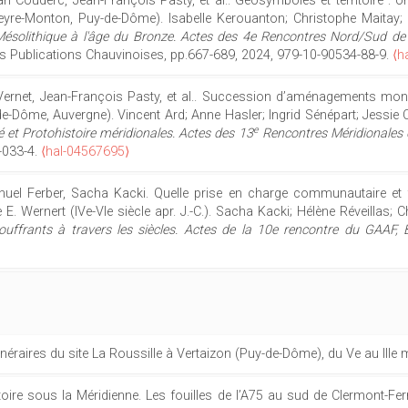
n Couderc, Jean-François Pasty, et al.. Géosymboles et territoire : o
Veyre-Monton, Puy-de-Dôme). Isabelle Kerouanton; Christophe Maitay;
 Mésolithique à l'âge du Bronze. Actes des 4e Rencontres Nord/Sud de 
es Publications Chauvinoises, pp.667-689, 2024, 979-10-90534-88-9.
⟨h
Vernet, Jean-François Pasty, et al.. Succession d’aménagements mon
e-Dôme, Auvergne). Vincent Ard; Anne Hasler; Ingrid Sénépart; Jessie C
e
et Protohistoire méridionales. Actes des 13
Rencontres Méridionales d
-033-4.
⟨hal-04567695⟩
el Ferber, Sacha Kacki. Quelle prise en charge communautaire et f
E. Wernert (IVe-VIe siècle apr. J.-C.). Sacha Kacki; Hélène Réveillas; 
souffrants à travers les siècles. Actes de la 10e rencontre du GAAF
néraires du site La Roussille à Vertaizon (Puy-de-Dôme), du Ve au IIIe mil
istoire sous la Méridienne. Les fouilles de l’A75 au sud de Clermont-F