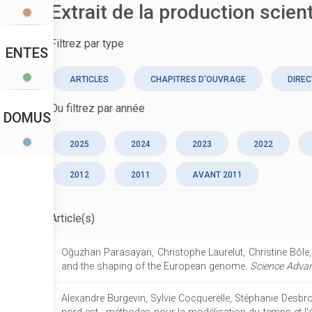
Extrait de la production scien
Filtrez par type
ENTES
ARTICLES
CHAPITRES D'OUVRAGE
DIREC
Ou filtrez par année
DOMUS
2025
2024
2023
2022
2012
2011
AVANT 2011
Article(s)
Oğuzhan Parasayan, Christophe Laurelut, Christine Bôle, 
and the shaping of the European genome.
Science Adva
Alexandre Burgevin, Sylvie Cocquerelle, Stéphanie Desbr