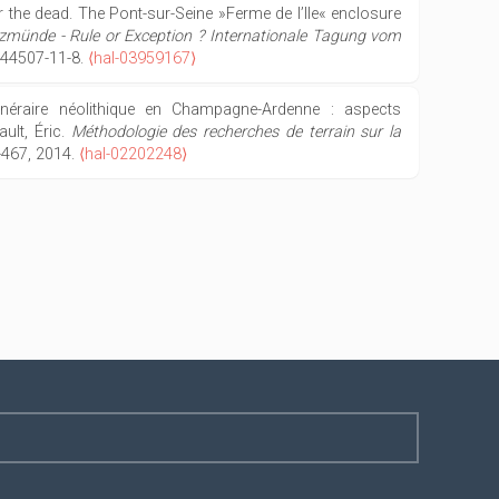
or the dead. The Pont-sur-Seine »Ferme de l’Ile« enclosure
münde - Rule or Exception ? Internationale Tagung vom
944507-11-8.
⟨hal-03959167⟩
 funéraire néolithique en Champagne-Ardenne : aspects
ult, Éric.
Méthodologie des recherches de terrain sur la
7-467, 2014.
⟨hal-02202248⟩