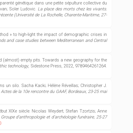
 parenté génétique dans une petite sépulture collective du
 Ivan; Soler Ludovic.
La place des morts chez les vivants.
récente (Université de La Rochelle, Charente-Maritime, 27-
method » to high-light the impact of demographic crises in
ods and case studies between Mediterranean and Central
nd (almost) empty pits. Towards a new geography for the
thic technology
, Sidestone Press, 2022, 9789464261264.
ns un silo. Sacha Kacki; Hélène Réveillas; Christopher J.
s. Actes de la 10e rencontre du GAAF, Bordeaux, 23-25 mai
ébut XIXe siècle. Nicolas Weydert; Stefan Tzortzis; Anne
Groupe d’anthropologie et d’archéologie funéraire, 25-27
⟩