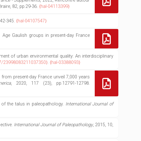
France - Suppléments
, 2022, Rencontre autour
aire, 82, pp.29-36.
⟨hal-04113399⟩
.342-345.
⟨hal-04107547⟩
ron Age Gaulish groups in present-day France
t of urban environmental quality: An interdisciplinary
77/23998083211037350⟩
.
⟨hal-03388093⟩
 from present-day France unveil 7,000 years
erica
, 2020, 117 (23), pp.12791-12798.
 of the talus in paleopathology.
International Journal of
ective.
International Journal of Paleopathology
, 2015, 10,