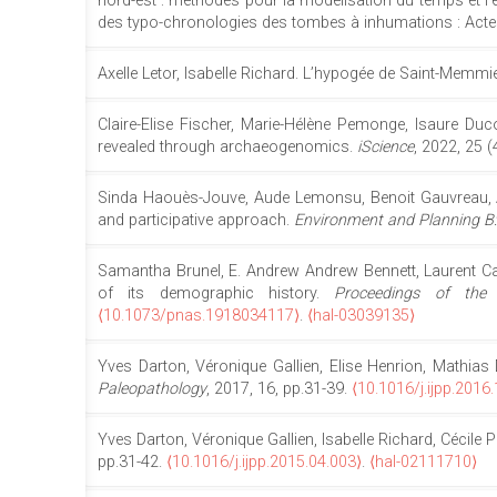
nord-est : méthodes pour la modélisation du temps et l'é
des typo-chronologies des tombes à inhumations : Actes
Axelle Letor, Isabelle Richard. L’hypogée de Saint-Memmi
Claire-Elise Fischer, Marie-Hélène Pemonge, Isaure Duco
revealed through archaeogenomics.
iScience
, 2022, 25 
Sinda Haouès-Jouve, Aude Lemonsu, Benoit Gauvreau, Al
and participative approach.
Environment and Planning B:
Samantha Brunel, E. Andrew Andrew Bennett, Laurent Ca
of its demographic history.
Proceedings of the
⟨10.1073/pnas.1918034117⟩
.
⟨hal-03039135⟩
Yves Darton, Véronique Gallien, Elise Henrion, Mathias 
Paleopathology
, 2017, 16, pp.31-39.
⟨10.1016/j.ijpp.2016
Yves Darton, Véronique Gallien, Isabelle Richard, Cécile 
pp.31-42.
⟨10.1016/j.ijpp.2015.04.003⟩
.
⟨hal-02111710⟩