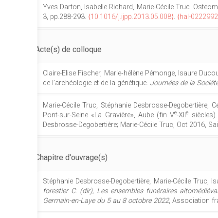
Yves Darton, Isabelle Richard, Marie-Cécile Truc. Osteomy
3, pp.288-293.
⟨10.1016/j.ijpp.2013.05.008⟩
.
⟨hal-0222992
Acte(s) de colloque
Claire-Elise Fischer, Marie‐hélène Pémonge, Isaure Ducous
de l’archéologie et de la génétique.
Journées de la Société
Marie-Cécile Truc, Stéphanie Desbrosse-Degobertière, C
e
e
Pont-sur-Seine «La Gravière», Aube (fin V
-XII
siècles)
Desbrosse-Degobertière; Marie-Cécile Truc, Oct 2016, Sai
Chapitre d'ouvrage(s)
Stéphanie Desbrosse-Degobertière, Marie-Cécile Truc, I
forestier C. (dir), Les ensembles funéraires altomédiév
Germain-en-Laye du 5 au 8 octobre 2022
, Association f