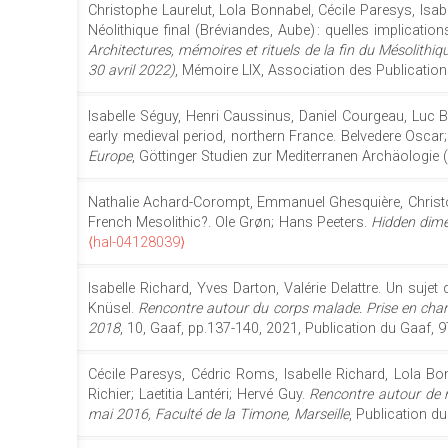
Christophe Laurelut, Lola Bonnabel, Cécile Paresys, Isabe
Néolithique final (Bréviandes, Aube) : quelles implicatio
Architectures, mémoires et rituels de la fin du Mésolithi
30 avril 2022)
, Mémoire LIX, Association des Publicatio
Isabelle Séguy, Henri Caussinus, Daniel Courgeau, Luc Buc
early medieval period, northern France. Belvedere Osc
Europe
, Göttinger Studien zur Mediterranen Archäologie 
Nathalie Achard-Corompt, Emmanuel Ghesquière, Christop
French Mesolithic?. Ole Grøn; Hans Peeters.
Hidden dime
⟨hal-04128039⟩
Isabelle Richard, Yves Darton, Valérie Delattre. Un suje
Knüsel.
Rencontre autour du corps malade. Prise en charg
2018
, 10, Gaaf, pp.137-140, 2021, Publication du Gaaf,
Cécile Paresys, Cédric Roms, Isabelle Richard, Lola Bon
Richier; Laetitia Lantéri; Hervé Guy.
Rencontre autour de n
mai 2016, Faculté de la Timone, Marseille
, Publication d