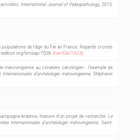
croiliitis.
International Journal of Paleopathology
, 2013,
des populations de l’âge du Fer en France. Regards croisés
openedition.org/bmsap/7028.
⟨hal-03677423⟩
e mérovingienne au cimetière carolingien : l’exemple de
 internationales d’archéologie mérovingienne
, Stéphanie
hampagne-Ardenne, histoire d’un projet de recherche.
Le
nées internationales d’archéologie mérovingienne, Saint-