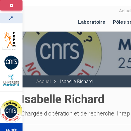
Aller
au
Actual
contenu
Laboratoire
Pôles s
principal
Accueil
Isabelle Richard
Isabelle Richard
Chargée d’opération et de recherche, Inrap