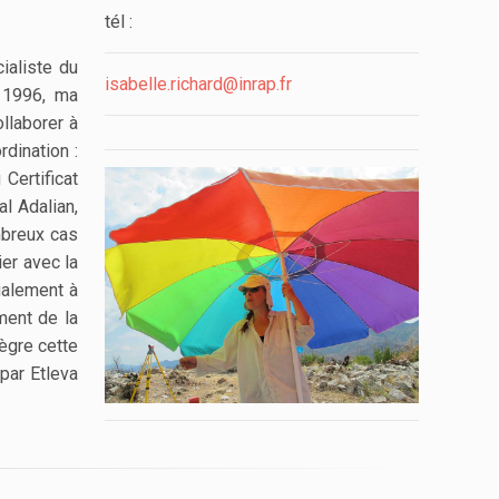
tél :
ialiste du
isabelle.richard@inrap.fr
s 1996, ma
llaborer à
dination :
Certificat
l Adalian,
mbreux cas
er avec la
galement à
ment de la
tègre cette
par Etleva