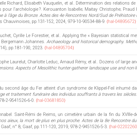
lle Richard, Elisabeth Vauquelin, et al.. Détermination des relations de
ns pour l’archéologie ?. Kerouanton Isabelle; Maitay Christophe; Praud
que à l'âge du Bronze. Actes des 4e Rencontres Nord/Sud de Préhistoire 
ns Chauvinoises, pp.131-152, 2024, 979-10-90534-88-9.
⟨hal-04895672⟩
het, Cyrille Le Forestier, et al.. Applying the « Bayesian statistical 
ar; Bergemann Johannes.
Archaeology and historical demography. Meth
(14), pp.181-190, 2023.
⟨hal-04895704⟩
he Laurelut, Charlotte Leduc, Arnaud Rémy, et al.. Dozens of large a
nsions. Aspects of Mesolithic hunter-gatherer landscape use and non-li
t du second âge du Fer atteint d’un syndrome de Klippel-Feil inhumé da
e et traitement funéraire des individus souffrants à travers les siècle
 978-2-9541526-6-0.
⟨hal-03681850⟩
nabel. Saint-Rémi de Reims, un cimetière urbain de la fin du XVIIIe-d
os aïeux, la mort de plus en plus proche. Actes de la 8e Rencontre du 
u Gaaf, n° 8, Gaaf, pp.111-120, 2019, 978-2-9451526-5-3.
⟨hal-02202260