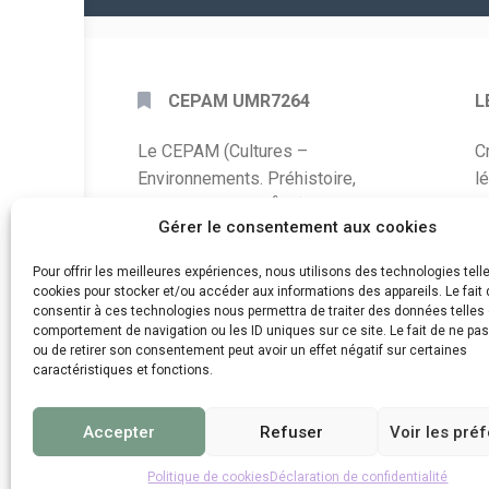
CEPAM UMR7264
L
Le CEPAM (Cultures –
C
Environnements. Préhistoire,
l
Antiquité, Moyen Âge) est une unité
P
Gérer le consentement aux cookies
mixte de recherche CNRS – UNS qui
développe des recherches autour de
A
Pour offrir les meilleures expériences, nous utilisons des technologies tell
la connaissance des sociétés du
cookies pour stocker et/ou accéder aux informations des appareils. Le fait 
C
consentir à ces technologies nous permettra de traiter des données telles 
passé, de leurs modes de
comportement de navigation ou les ID uniques sur ce site. Le fait de ne pa
d
fonctionnement, de leur évolution et
ou de retirer son consentement peut avoir un effet négatif sur certaines
de leur relation à l’environnement.
caractéristiques et fonctions.
Accepter
Refuser
Voir les pré
Politique de cookies
Déclaration de confidentialité