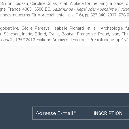
Simon Loiseau, Caroline Colas, et al.. A place for the living, a place f
pagne, France, 4000–3500 BC.
Salzmünde - Regel oder Ausnahme ? /Salz
Landesmuseums für Vorgeschichte Halle (16), pp.327-340, 2017, 978-
obertière, Cécile Paresys, Isabelle Richard, et al.. Archéologie
épart, Ingrid; Billard, Cyrille; Bostyn, Françoise; Praud, Ivan; Thira
x outils, 1987-2012
, Éditions Archives d’Écologie Préhistorique, pp.45
Adresse
E-
mail