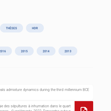
THÈSES
HDR
2016
2015
2014
2013
eveals admixture dynamics during the third millennium BCE
gie des sépultures à inhumation dans le quart