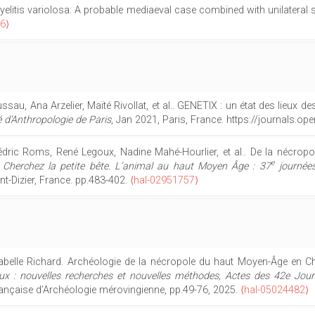
elitis variolosa: A probable mediaeval case combined with unilateral sa
6⟩
sau, Ana Arzelier, Maïté Rivollat, et al.. GENETIX : un état des lieux 
 d'Anthropologie de Paris
, Jan 2021, Paris, France. https://journals.
édric Roms, René Legoux, Nadine Mahé-Hourlier, et al.. De la nécropol
e
.
Cherchez la petite bête. L’animal au haut Moyen Âge : 37
journées
nt-Dizier, France. pp.483-402.
⟨hal-02951757⟩
sabelle Richard. Archéologie de la nécropole du haut Moyen-Âge en C
aux : nouvelles recherches et nouvelles méthodes, Actes des 42e Jour
rançaise d’Archéologie mérovingienne, pp.49-76, 2025.
⟨hal-05024482⟩