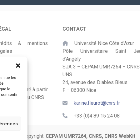
*
ÉGAL
CONTACT
rédits & mentions
Université Nice Côte d'Azur
égales
Pôle Universitaire Saint Je
d’Angély
lan du site
SJA 3 – CEPAM UMR7264 – CNRS
UNS
ccessibilité
es que les
24, avenue des Diables Bleus
de
onçu et adapté à partir
que le
F – 06300 Nice
s consentir
u Kit Labos du CNRS
karine.fleurot@cnrs.fr
+33 (0)4 89 15 24 08
férences
© 2024 Copyright:
CEPAM UMR7264, CNRS, CNRS WebKit