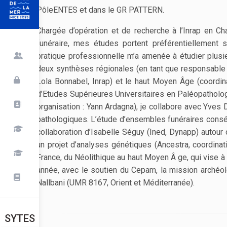
PôleENTES et dans le GR PATTERN.
Chargée d’opération et de recherche à l’Inrap en C
funéraire, mes études portent préférentiellement 
pratique professionnelle m’a amenée à étudier plusi
deux synthèses régionales (en tant que responsable d
Lola Bonnabel, Inrap) et le haut Moyen Âge (coordin
d’Etudes Supérieures Universitaires en Paléopathologi
organisation : Yann Ardagna), je collabore avec Yves
pathologiques. L’étude d’ensembles funéraires conséq
collaboration d’Isabelle Séguy (Ined, Dynapp) autou
un projet d’analyses génétiques (Ancestra, coordinat
France, du Néolithique au haut Moyen Â ge, qui vise à é
année, avec le soutien du Cepam, la mission archéolo
Nallbani (UMR 8167, Orient et Méditerranée).
SYTES