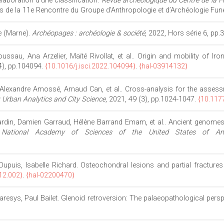
laboration d'une classification.
Revue archéologique du Centre de la 
 de la 11e Rencontre du Groupe d’Anthropologie et d’Archéologie Funér
e (Marne).
Archéopages : archéologie & société
, 2022, Hors série 6, pp
ussau, Ana Arzelier, Maïté Rivollat, et al.. Origin and mobility of I
(4), pp.104094.
⟨10.1016/j.isci.2022.104094⟩
.
⟨hal-03914132⟩
exandre Amossé, Arnaud Can, et al.. Cross-analysis for the assessmen
 Urban Analytics and City Science
, 2021, 49 (3), pp.1024-1047.
⟨10.11
rdin, Damien Garraud, Hélène Barrand Emam, et al.. Ancient genomes
 National Academy of Sciences of the United States of Am
Dupuis, Isabelle Richard. Osteochondral lesions and partial fractures
.12.002⟩
.
⟨hal-02200470⟩
Paresys, Paul Bailet. Glenoid retroversion: The palaeopathological persp