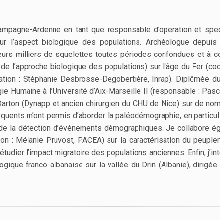
hampagne-Ardenne en tant que responsable d’opération et spéc
sur l’aspect biologique des populations. Archéologue depui
eurs milliers de squelettes toutes périodes confondues et à co
e l’approche biologique des populations) sur l'âge du Fer (coor
ation : Stéphanie Desbrosse-Degobertière, Inrap). Diplômée du 
e Humaine à l’Université d’Aix-Marseille II (responsable : Pasca
 Darton (Dynapp et ancien chirurgien du CHU de Nice) sur de no
uents m’ont permis d’aborder la paléodémographie, en particuli
r de la détection d’événements démographiques. Je collabore é
ion : Mélanie Pruvost, PACEA) sur la caractérisation du peuple
tudier l’impact migratoire des populations anciennes. Enfin, j’in
gique franco-albanaise sur la vallée du Drin (Albanie), dirigée 