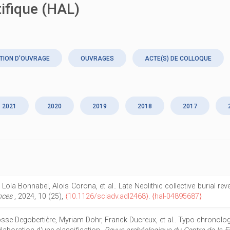
tifique (HAL)
TION D'OUVRAGE
OUVRAGES
ACTE(S) DE COLLOQUE
2021
2020
2019
2018
2017
Lola Bonnabel, Aloïs Corona, et al.. Late Neolithic collective burial r
nces
, 2024, 10 (25),
⟨10.1126/sciadv.adl2468⟩
.
⟨hal-04895687⟩
osse-Degobertière, Myriam Dohr, Franck Ducreux, et al.. Typo-chronolo