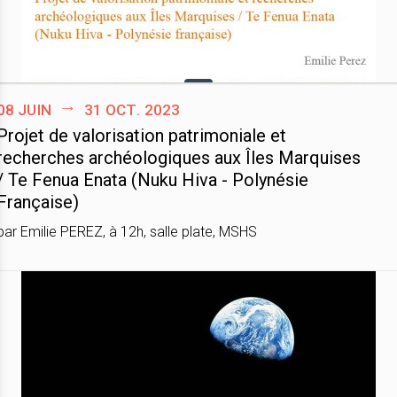
08 juin
31 oct. 2023
Projet de valorisation patrimoniale et
recherches archéologiques aux Îles Marquises
/ Te Fenua Enata (Nuku Hiva - Polynésie
Française)
par Emilie PEREZ, à 12h, salle plate, MSHS