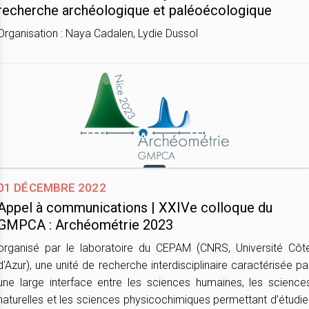
recherche archéologique et paléoécologique
Organisation : Naya Cadalen, Lydie Dussol
01 décembre 2022
Appel à communications | XXIVe colloque du
GMPCA : Archéométrie 2023
organisé par le laboratoire du CEPAM (CNRS, Université Côt
d'Azur), une unité de recherche interdisciplinaire caractérisée pa
une large interface entre les sciences humaines, les science
naturelles et les sciences physicochimiques permettant d’étudie