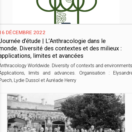
16 décembre 2022
Journée d’étude | L’Anthracologie dans le
monde. Diversité des contextes et des milieux :
applications, limites et avancées
Anthracology Worldwide. Diversity of contexts and environments
Applications, limits and advances. Organisation : Elysandr
Puech, Lydie Dussol et Auréade Henry