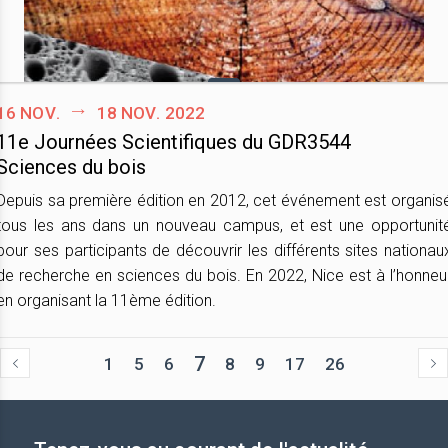
16 nov.
18 nov. 2022
11e Journées Scientifiques du GDR3544
Sciences du bois
Depuis sa première édition en 2012, cet événement est organis
tous les ans dans un nouveau campus, et est une opportunit
pour ses participants de découvrir les différents sites nationau
de recherche en sciences du bois. En 2022, Nice est à l’honneu
en organisant la 11ème édition.
7
1
5
6
8
9
17
26