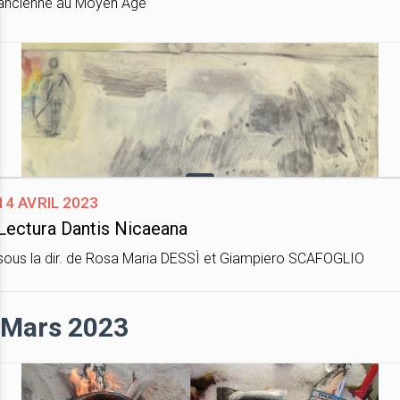
ancienne au Moyen Âge
14 avril 2023
Lectura Dantis Nicaeana
sous la dir. de Rosa Maria DESSÌ et Giampiero SCAFOGLIO
Mars 2023