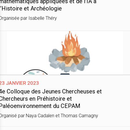
mathématiques appliquées et de l’IA à
l’Histoire et Archéologie
Organisée par Isabelle Théry
23 janvier 2023
4e Colloque des Jeunes Chercheuses et
Chercheurs en Préhistoire et
Paléoenvironnement du CEPAM
Organisé par Naya Cadalen et Thomas Camagny