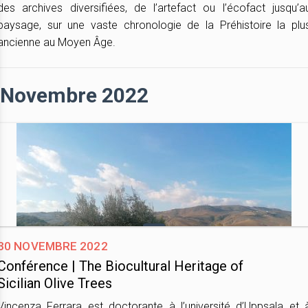
des archives diversifiées, de l’artefact ou l’écofact jusqu’a
paysage, sur une vaste chronologie de la Préhistoire la plu
ancienne au Moyen Âge.
Novembre 2022
30 novembre 2022
Conférence | The Biocultural Heritage of
Sicilian Olive Trees
Vincenza Ferrara est doctorante à l’université d’Uppsala et 