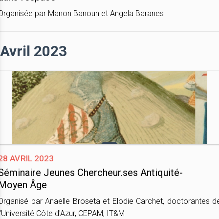
Organisée par Manon Banoun et Angela Baranes
Avril 2023
28 avril 2023
Séminaire Jeunes Chercheur.ses Antiquité-
Moyen Âge
Organisé par Anaelle Broseta et Elodie Carchet, doctorantes d
l'Université Côte d'Azur, CEPAM, IT&M