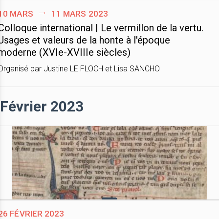
10 mars
11 mars 2023
Colloque international | Le vermillon de la vertu.
Usages et valeurs de la honte à l'époque
moderne (XVIe-XVIIIe siècles)
Organisé par Justine LE FLOCH et Lisa SANCHO
Février 2023
26 février 2023