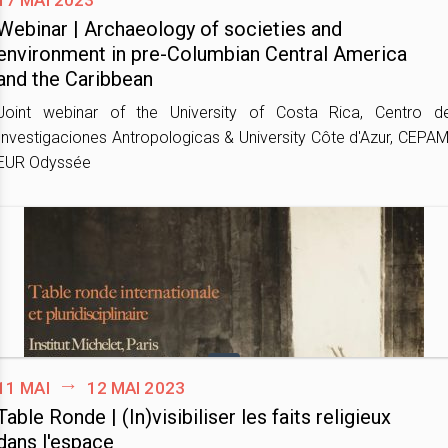
Webinar | Archaeology of societies and
environment in pre-Columbian Central America
and the Caribbean
Joint webinar of the University of Costa Rica, Centro d
Investigaciones Antropologicas & University Côte d'Azur, CEPAM
EUR Odyssée
11 mai
12 mai 2023
Table Ronde | (In)visibiliser les faits religieux
dans l'espace