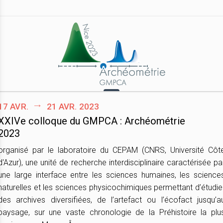
17 avr.
21 avr. 2023
XXIVe colloque du GMPCA : Archéométrie
2023
organisé par le laboratoire du CEPAM (CNRS, Université Côt
d'Azur), une unité de recherche interdisciplinaire caractérisée pa
une large interface entre les sciences humaines, les science
naturelles et les sciences physicochimiques permettant d’étudie
des archives diversifiées, de l’artefact ou l’écofact jusqu’a
paysage, sur une vaste chronologie de la Préhistoire la plu