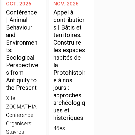
oct. 2026
nov. 2026
Conférence
Appel à
| Animal
contribution
Behaviour
s | Bâtis et
and
territoires.
Environmen
Construire
ts:
les espaces
Ecological
habités de
Perspective
la
s from
Protohistoir
Antiquity to
e à nos
the Present
jours :
approches
XIIe
archéologiq
ZOOMATHIA
ues et
Conference –
historiques
Organisers:
46es
Stavros