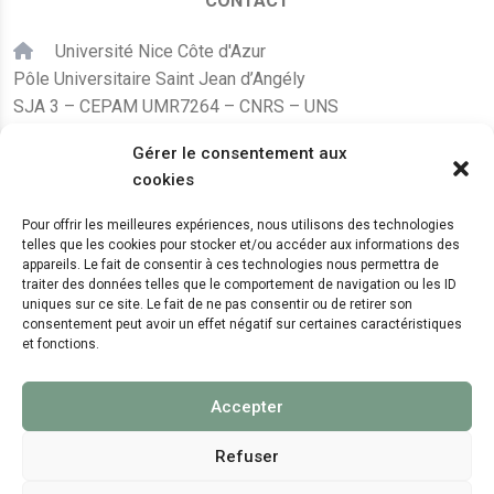
CONTACT
Université Nice Côte d'Azur
Pôle Universitaire Saint Jean d’Angély
SJA 3 – CEPAM UMR7264 – CNRS – UNS
24, avenue des Diables Bleus
Gérer le consentement aux
F – 06300 Nice
cookies
karine.fleurot@cnrs.fr
Pour offrir les meilleures expériences, nous utilisons des technologies
telles que les cookies pour stocker et/ou accéder aux informations des
+33 (0)4 89 15 24 08
appareils. Le fait de consentir à ces technologies nous permettra de
traiter des données telles que le comportement de navigation ou les ID
uniques sur ce site. Le fait de ne pas consentir ou de retirer son
LE CEPAM EST HÉBERGÉ PAR
consentement peut avoir un effet négatif sur certaines caractéristiques
et fonctions.
Accepter
Refuser