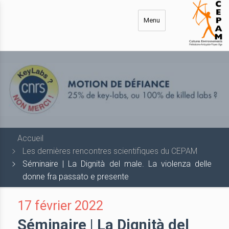
Aller
au
Menu
contenu
principal
Accueil
Les dernières rencontres scientifiques du CEPAM
Séminaire | La Dignità del male. La violenza delle
donne fra passato e presente
17 février 2022
Séminaire | La Dignità del