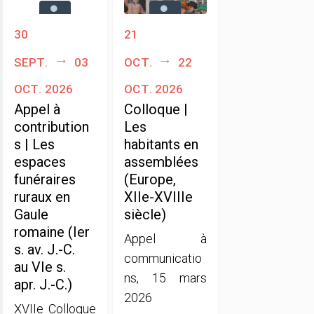
30
21
sept.
03
oct.
22
oct. 2026
oct. 2026
Appel à
Colloque |
contribution
Les
s | Les
habitants en
espaces
assemblées
funéraires
(Europe,
ruraux en
XIIe-XVIIIe
Gaule
siècle)
romaine (Ier
Appel à
s. av. J.-C.
communicatio
au VIe s.
ns, 15 mars
apr. J.-C.)
2026
XVIIe Colloque