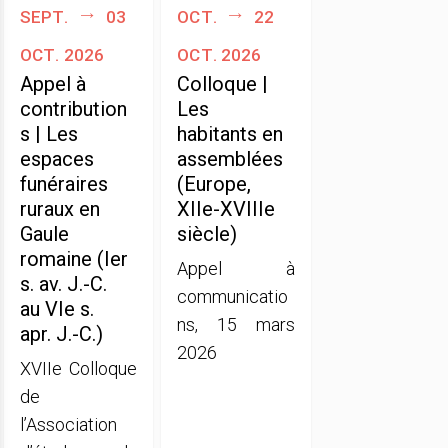
sept.
03
oct.
22
oct. 2026
oct. 2026
Appel à
Colloque |
contribution
Les
s | Les
habitants en
espaces
assemblées
funéraires
(Europe,
ruraux en
XIIe-XVIIIe
Gaule
siècle)
romaine (Ier
Appel à
s. av. J.-C.
communicatio
au VIe s.
ns, 15 mars
apr. J.-C.)
2026
XVIIe Colloque
de
l’Association