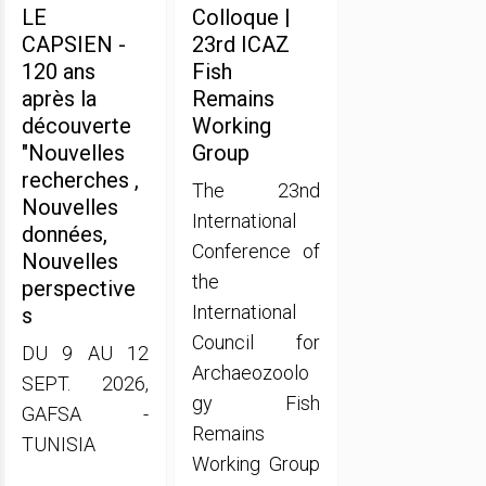
LE
Colloque |
CAPSIEN -
23rd ICAZ
120 ans
Fish
après la
Remains
découverte
Working
"Nouvelles
Group
recherches ,
The 23nd
Nouvelles
International
données,
Conference of
Nouvelles
the
perspective
International
s
Council for
DU 9 AU 12
Archaeozoolo
SEPT. 2026,
gy Fish
GAFSA -
Remains
TUNISIA
Working Group