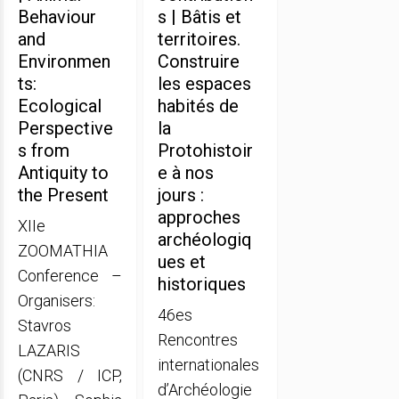
Behaviour
s | Bâtis et
and
territoires.
Environmen
Construire
ts:
les espaces
Ecological
habités de
Perspective
la
s from
Protohistoir
Antiquity to
e à nos
the Present
jours :
approches
XIIe
archéologiq
ZOOMATHIA
ues et
Conference –
historiques
Organisers:
46es
Stavros
Rencontres
LAZARIS
internationales
(CNRS / ICP,
d’Archéologie