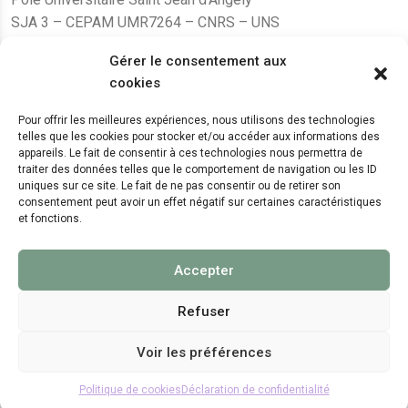
SJA 3 – CEPAM UMR7264 – CNRS – UNS
24, avenue des Diables Bleus
Gérer le consentement aux
F – 06300 Nice
cookies
karine.fleurot@cnrs.fr
Pour offrir les meilleures expériences, nous utilisons des technologies
telles que les cookies pour stocker et/ou accéder aux informations des
+33 (0)4 89 15 24 08
appareils. Le fait de consentir à ces technologies nous permettra de
traiter des données telles que le comportement de navigation ou les ID
uniques sur ce site. Le fait de ne pas consentir ou de retirer son
LE CEPAM EST HÉBERGÉ PAR
consentement peut avoir un effet négatif sur certaines caractéristiques
et fonctions.
Accepter
Refuser
Voir les préférences
© 2024 Copyright:
CEPAM UMR7264, CNRS, CNRS
WebKit
Politique de cookies
Déclaration de confidentialité