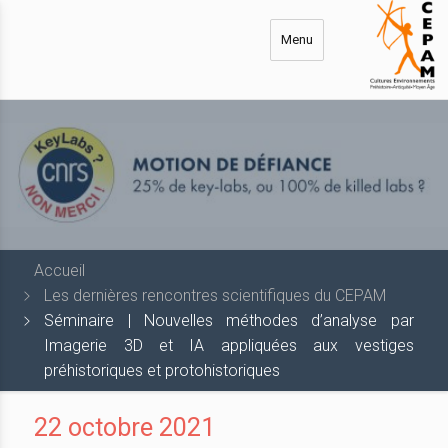
Aller
au
Menu
contenu
principal
Accueil
Les dernières rencontres scientifiques du CEPAM
Séminaire | Nouvelles méthodes d’analyse par
Imagerie 3D et IA appliquées aux vestiges
préhistoriques et protohistoriques
22 octobre 2021