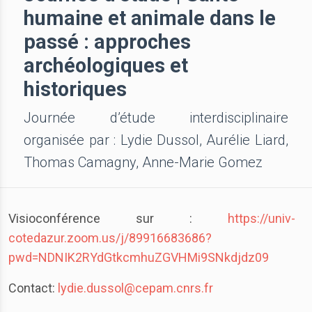
humaine et animale dans le
passé : approches
archéologiques et
historiques
Journée d’étude interdisciplinaire
organisée par : Lydie Dussol, Aurélie Liard,
Thomas Camagny, Anne-Marie Gomez
Visioconférence sur :
https://univ-
cotedazur.zoom.us/j/89916683686?
pwd=NDNIK2RYdGtkcmhuZGVHMi9SNkdjdz09
Contact:
lydie.dussol@cepam.cnrs.fr