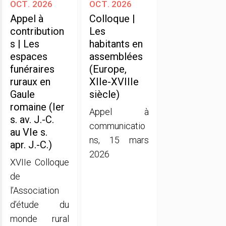
oct. 2026
oct. 2026
Appel à
Colloque |
contribution
Les
s | Les
habitants en
espaces
assemblées
funéraires
(Europe,
ruraux en
XIIe-XVIIIe
Gaule
siècle)
romaine (Ier
Appel à
s. av. J.-C.
communicatio
au VIe s.
ns, 15 mars
apr. J.-C.)
2026
XVIIe Colloque
de
l’Association
d’étude du
monde rural