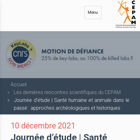
Aller
au
Menu
contenu
principal
Accueil
Les dernières rencontres scientifiques du CEPAM
Journée d’étude | Santé humaine et animale dans le
passé : approches archéologiques et historiques
10 décembre 2021
Journée d’étude | Santé