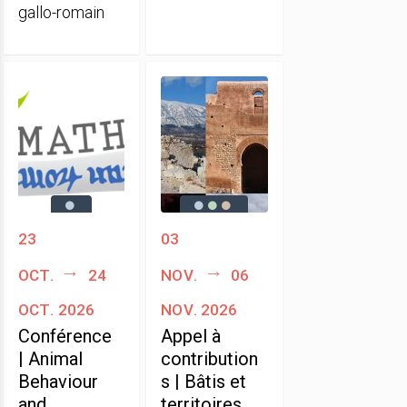
gallo-romain
23
03
oct.
24
nov.
06
oct. 2026
nov. 2026
Conférence
Appel à
| Animal
contribution
Behaviour
s | Bâtis et
and
territoires.