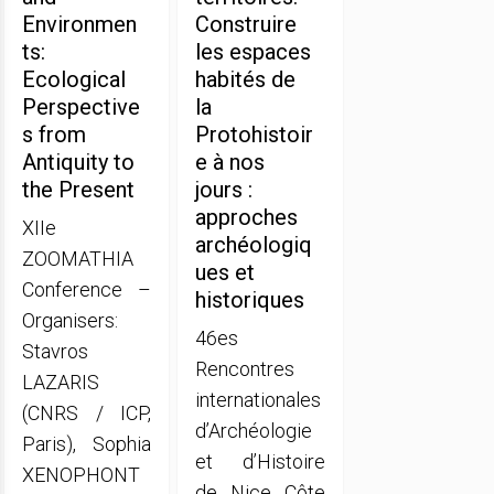
Environmen
Construire
ts:
les espaces
Ecological
habités de
Perspective
la
s from
Protohistoir
Antiquity to
e à nos
the Present
jours :
approches
XIIe
archéologiq
ZOOMATHIA
ues et
Conference –
historiques
Organisers:
46es
Stavros
Rencontres
LAZARIS
internationales
(CNRS / ICP,
d’Archéologie
Paris), Sophia
et d’Histoire
XENOPHONT
de Nice Côte