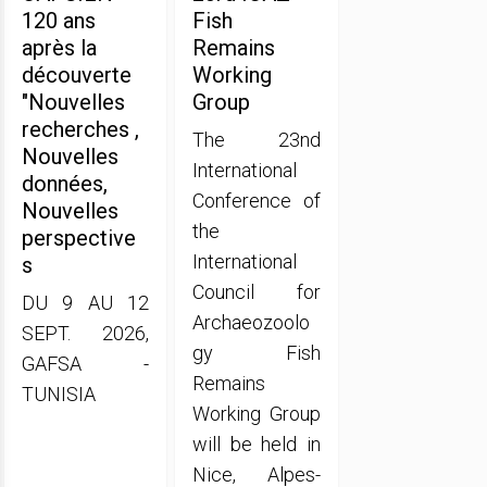
120 ans
Fish
après la
Remains
découverte
Working
"Nouvelles
Group
recherches ,
The 23nd
Nouvelles
International
données,
Conference of
Nouvelles
the
perspective
International
s
Council for
DU 9 AU 12
Archaeozoolo
SEPT. 2026,
gy Fish
GAFSA -
Remains
TUNISIA
Working Group
will be held in
Nice, Alpes-