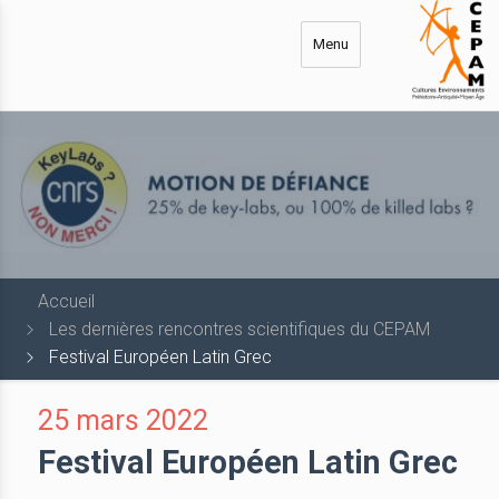
Aller
au
Menu
contenu
principal
Accueil
Les dernières rencontres scientifiques du CEPAM
Festival Européen Latin Grec
25 mars 2022
Festival Européen Latin Grec