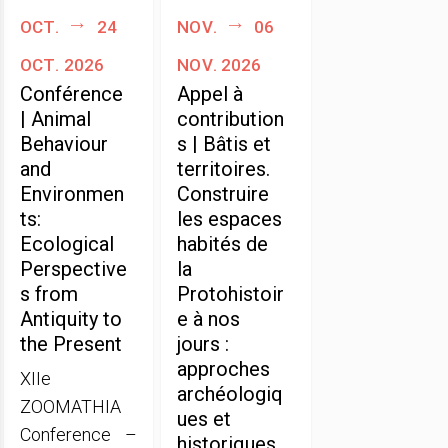
oct.
24
nov.
06
oct. 2026
nov. 2026
Conférence
Appel à
| Animal
contribution
Behaviour
s | Bâtis et
and
territoires.
Environmen
Construire
ts:
les espaces
Ecological
habités de
Perspective
la
s from
Protohistoir
Antiquity to
e à nos
the Present
jours :
approches
XIIe
archéologiq
ZOOMATHIA
ues et
Conference –
historiques