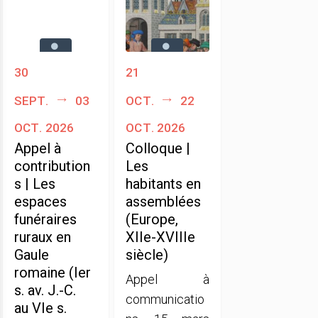
30
21
sept.
03
oct.
22
oct. 2026
oct. 2026
Appel à
Colloque |
contribution
Les
s | Les
habitants en
espaces
assemblées
funéraires
(Europe,
ruraux en
XIIe-XVIIIe
Gaule
siècle)
romaine (Ier
Appel à
s. av. J.-C.
communicatio
au VIe s.