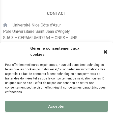
CONTACT
Université Nice Côte d'Azur
Pôle Universitaire Saint Jean d’Angély
SJA 3 – CEPAM UMR7264 – CNRS – UNS
24, avenue des Diables Bleus
Gérer le consentement aux
F – 06300 Nice
cookies
karine.fleurot@cnrs.fr
Pour offrir les meilleures expériences, nous utilisons des technologies
telles que les cookies pour stocker et/ou accéder aux informations des
+33 (0)4 89 15 24 08
appareils. Le fait de consentir à ces technologies nous permettra de
traiter des données telles que le comportement de navigation ou les ID
uniques sur ce site. Le fait de ne pas consentir ou de retirer son
LE CEPAM EST HÉBERGÉ PAR
consentement peut avoir un effet négatif sur certaines caractéristiques
et fonctions.
Accepter