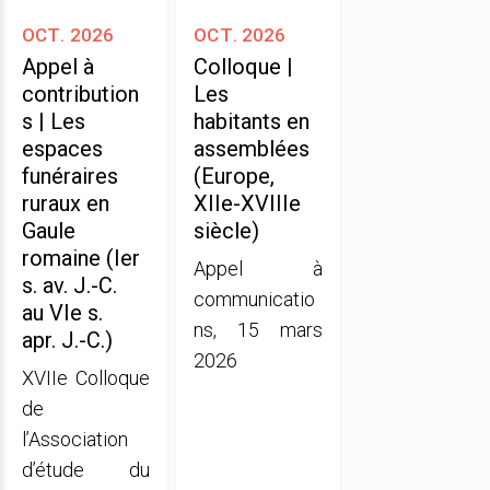
oct. 2026
oct. 2026
Appel à
Colloque |
contribution
Les
s | Les
habitants en
espaces
assemblées
funéraires
(Europe,
ruraux en
XIIe-XVIIIe
Gaule
siècle)
romaine (Ier
Appel à
s. av. J.-C.
communicatio
au VIe s.
ns, 15 mars
apr. J.-C.)
2026
XVIIe Colloque
de
l’Association
d’étude du