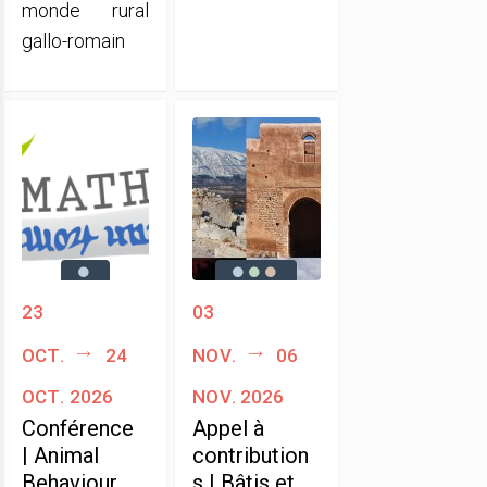
monde rural
gallo-romain
23
03
oct.
24
nov.
06
oct. 2026
nov. 2026
Conférence
Appel à
| Animal
contribution
Behaviour
s | Bâtis et