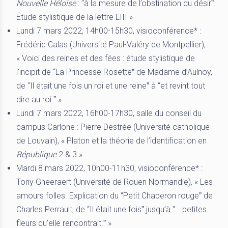
Nouvelle Héloïse
: “à la mesure de l’obstination du désirˮ.
Étude stylistique de la lettre LIII »
Lundi 7 mars 2022, 14h00-15h30, visioconférence* :
Frédéric Calas (Université Paul-Valéry de Montpellier),
« Voici des reines et des fées : étude stylistique de
l’incipit de “La Princesse Rosetteˮ de Madame d’Aulnoy,
de “Il était une fois un roi et une reineˮ à “et revint tout
dire au roi.ˮ »
Lundi 7 mars 2022, 16h00-17h30, salle du conseil du
campus Carlone : Pierre Destrée (Université catholique
de Louvain), « Platon et la théorie de l’identification en
République
2 & 3 »
Mardi 8 mars 2022, 10h00-11h30, visioconférence* :
Tony Gheeraert (Université de Rouen Normandie), « Les
amours folles. Explication du “Petit Chaperon rougeˮ de
Charles Perrault, de “Il était une foisˮ jusqu’à “… petites
fleurs qu’elle rencontrait.ˮ »