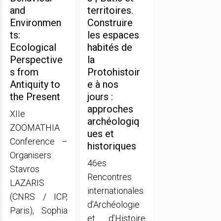
and
territoires.
Environmen
Construire
ts:
les espaces
Ecological
habités de
Perspective
la
s from
Protohistoir
Antiquity to
e à nos
the Present
jours :
approches
XIIe
archéologiq
ZOOMATHIA
ues et
Conference –
historiques
Organisers:
46es
Stavros
Rencontres
LAZARIS
internationales
(CNRS / ICP,
d’Archéologie
Paris), Sophia
et d’Histoire