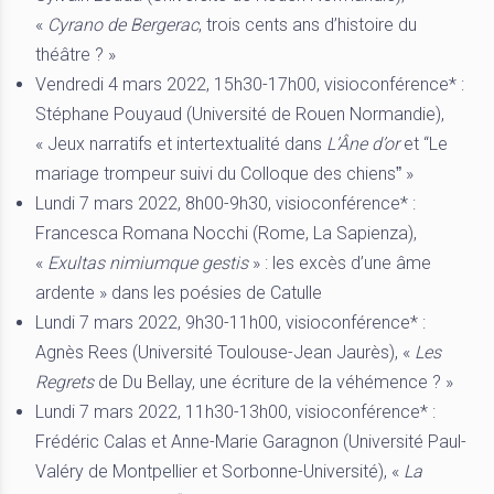
«
Cyrano de Bergerac
, trois cents ans d’histoire du
théâtre ? »
Vendredi 4 mars 2022, 15h30-17h00, visioconférence* :
Stéphane Pouyaud (Université de Rouen Normandie),
« Jeux narratifs et intertextualité dans
L’Âne d’or
et “Le
mariage trompeur suivi du Colloque des chiensˮ »
Lundi 7 mars 2022, 8h00-9h30, visioconférence* :
Francesca Romana Nocchi (Rome, La Sapienza),
«
Exultas nimiumque gestis
» : les excès d’une âme
ardente » dans les poésies de Catulle
Lundi 7 mars 2022, 9h30-11h00, visioconférence* :
Agnès Rees (Université Toulouse-Jean Jaurès), «
Les
Regrets
de Du Bellay, une écriture de la véhémence ? »
Lundi 7 mars 2022, 11h30-13h00, visioconférence* :
Frédéric Calas et Anne-Marie Garagnon (Université Paul-
Valéry de Montpellier et Sorbonne-Université), «
La