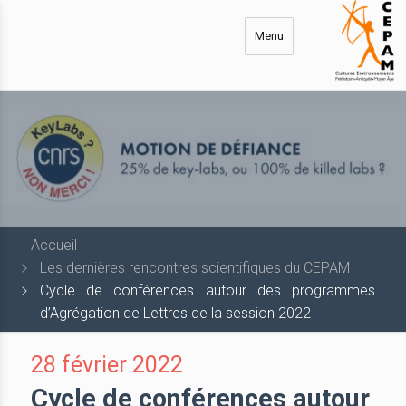
Aller
au
Menu
contenu
principal
Accueil
Les dernières rencontres scientifiques du CEPAM
Cycle de conférences autour des programmes
d’Agrégation de Lettres de la session 2022
28 février 2022
Cycle de conférences autour