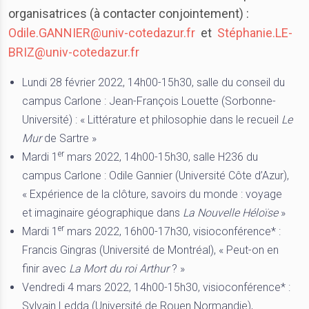
organisatrices (à contacter conjointement) :
Odile.GANNIER@univ-cotedazur.fr
et
Stéphanie.LE-
BRIZ@univ-cotedazur.fr
Lundi 28 février 2022, 14h00-15h30, salle du conseil du
campus Carlone : Jean-François Louette (Sorbonne-
Université) : « Littérature et philosophie dans le recueil
Le
Mur
de Sartre »
er
Mardi 1
mars 2022, 14h00-15h30, salle H236 du
campus Carlone : Odile Gannier (Université Côte d’Azur),
« Expérience de la clôture, savoirs du monde : voyage
et imaginaire géographique dans
La Nouvelle Héloïse
»
er
Mardi 1
mars 2022, 16h00-17h30, visioconférence* :
Francis Gingras (Université de Montréal), « Peut-on en
finir avec
La Mort du roi Arthur
? »
Vendredi 4 mars 2022, 14h00-15h30, visioconférence* :
Sylvain Ledda (Université de Rouen Normandie),