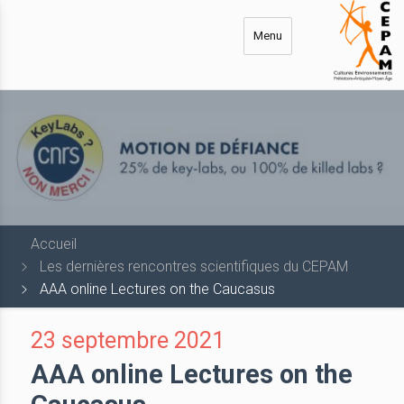
Aller
au
Menu
contenu
principal
Accueil
Les dernières rencontres scientifiques du CEPAM
AAA online Lectures on the Caucasus
23 septembre 2021
AAA online Lectures on the