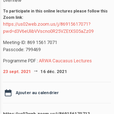
overview
To participate in this online lectures please follow this
Zoom link:
https://us02web.zoom.us/j/86915617071?
pwd=d3V6eUlibVVscno0R25VZEtXS05aZz09
Meeting-ID: 869 1561 7071
Passcode: 799469
Programme PDF :
ARWA Caucasus Lectures
23 sept. 2021
16 déc. 2021
Ajouter au calendrier
https://us02web.zoom.us/j/86915617071?