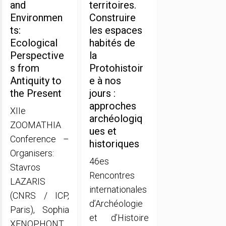
and
territoires.
Environmen
Construire
ts:
les espaces
Ecological
habités de
Perspective
la
s from
Protohistoir
Antiquity to
e à nos
the Present
jours :
approches
XIIe
archéologiq
ZOOMATHIA
ues et
Conference –
historiques
Organisers:
46es
Stavros
Rencontres
LAZARIS
internationales
(CNRS / ICP,
d’Archéologie
Paris), Sophia
et d’Histoire
XENOPHONT