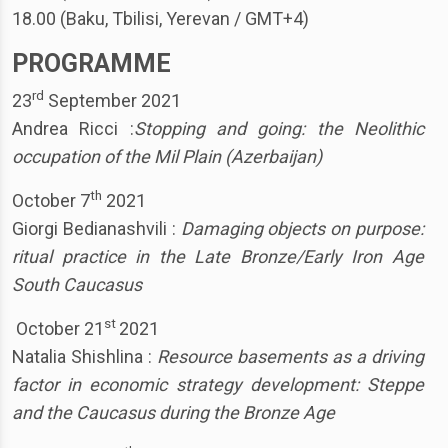
18.00 (Baku, Tbilisi, Yerevan / GMT+4)
PROGRAMME
rd
23
September 2021
Andrea Ricci :
Stopping and going: the Neolithic
occupation of the Mil Plain (Azerbaijan)
th
October 7
2021
Giorgi Bedianashvili :
Damaging objects on purpose:
ritual practice in the Late Bronze/Early Iron Age
South Caucasus
st
October 21
2021
Natalia Shishlina :
Resource basements as a driving
factor in economic strategy development: Steppe
and the Caucasus during the Bronze Age