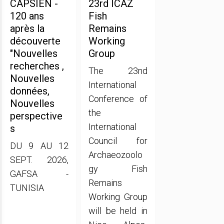
CAPSIEN -
23rd ICAZ
120 ans
Fish
après la
Remains
découverte
Working
"Nouvelles
Group
recherches ,
The 23nd
Nouvelles
International
données,
Conference of
Nouvelles
the
perspective
International
s
Council for
DU 9 AU 12
Archaeozoolo
SEPT. 2026,
gy Fish
GAFSA -
Remains
TUNISIA
Working Group
will be held in