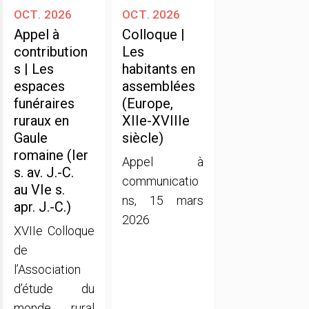
oct. 2026
oct. 2026
Appel à
Colloque |
contribution
Les
s | Les
habitants en
espaces
assemblées
funéraires
(Europe,
ruraux en
XIIe-XVIIIe
Gaule
siècle)
romaine (Ier
Appel à
s. av. J.-C.
communicatio
au VIe s.
ns, 15 mars
apr. J.-C.)
2026
XVIIe Colloque
de
l’Association
d’étude du
monde rural