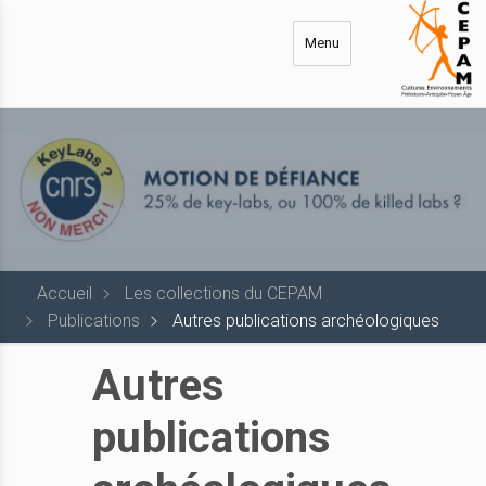
Aller
au
Menu
contenu
principal
Accueil
Les collections du CEPAM
Publications
Autres publications archéologiques
Autres
publications