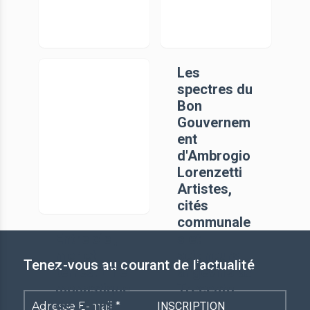
Un quartier
Les
de Forum
spectres du
Iulii des
Bon
Julio-
Gouvernem
Claudiens à
ent
Dioclétien
d'Ambrogio
(Fréjus,
Lorenzetti
Var)
Artistes,
cités
communale
Entre ciel,
s et
mer et
seigneurs
Tenez-vous au courant de l'actualité
terres. L’île
angevins au
monastique
Trecento
de Lérins
Adresse