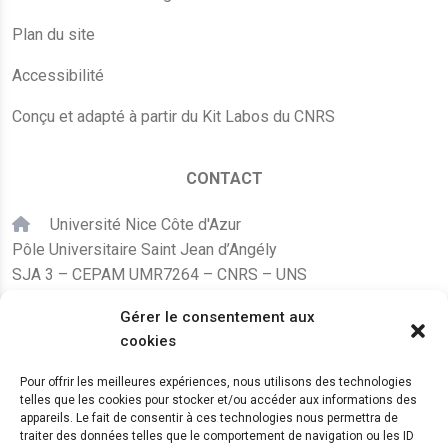
Plan du site
Accessibilité
Conçu et adapté à partir du Kit Labos du CNRS
CONTACT
Université Nice Côte d'Azur
Pôle Universitaire Saint Jean d’Angély
SJA 3 – CEPAM UMR7264 – CNRS – UNS
24, avenue des Diables Bleus
Gérer le consentement aux
F – 06300 Nice
cookies
karine.fleurot@cnrs.fr
Pour offrir les meilleures expériences, nous utilisons des technologies
telles que les cookies pour stocker et/ou accéder aux informations des
+33 (0)4 89 15 24 08
appareils. Le fait de consentir à ces technologies nous permettra de
traiter des données telles que le comportement de navigation ou les ID