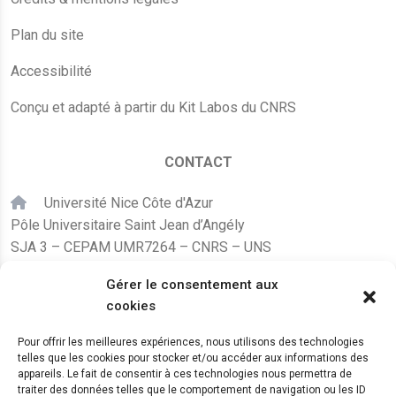
Plan du site
Accessibilité
Conçu et adapté à partir du Kit Labos du CNRS
CONTACT
Université Nice Côte d'Azur
Pôle Universitaire Saint Jean d’Angély
SJA 3 – CEPAM UMR7264 – CNRS – UNS
24, avenue des Diables Bleus
Gérer le consentement aux
F – 06300 Nice
cookies
karine.fleurot@cnrs.fr
Pour offrir les meilleures expériences, nous utilisons des technologies
telles que les cookies pour stocker et/ou accéder aux informations des
+33 (0)4 89 15 24 08
appareils. Le fait de consentir à ces technologies nous permettra de
traiter des données telles que le comportement de navigation ou les ID