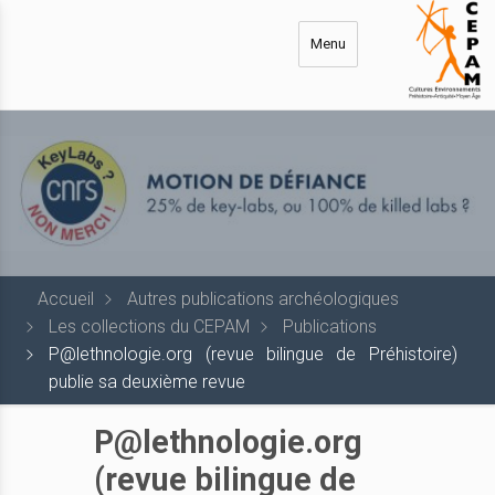
Aller
au
Menu
contenu
principal
Accueil
Autres publications archéologiques
Les collections du CEPAM
Publications
P@lethnologie.org (revue bilingue de Préhistoire)
publie sa deuxième revue
P@lethnologie.org
(revue bilingue de