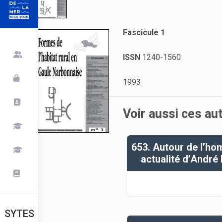
Fascicule 1
ISSN
1240-1560
1993
Voir aussi ces au
653. Autour de l’ho
actualité d’André
SYTES