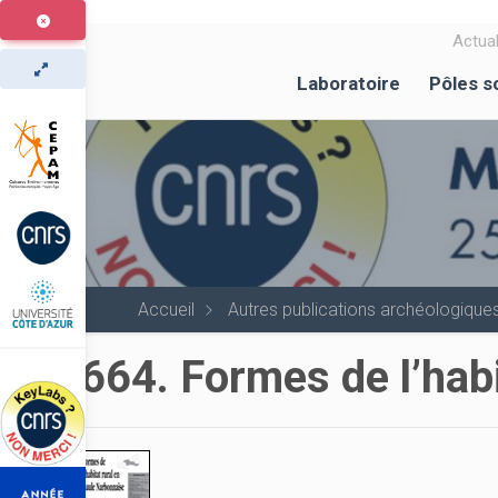
Aller
au
Actual
contenu
Laboratoire
Pôles s
principal
Accueil
Autres publications archéologique
664. Formes de l’hab