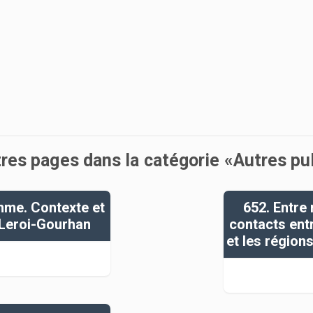
tres pages dans la catégorie «Autres p
mme. Contexte et
652. Entre
 Leroi-Gourhan
contacts ent
et les région