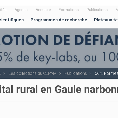
ités
Agenda
Annuaire
Formations
Publications
M
cientifiques
Programmes de recherche
Plateaux t
s
Les collections du CEPAM
Publications
664. Formes 
ital rural en Gaule narbo