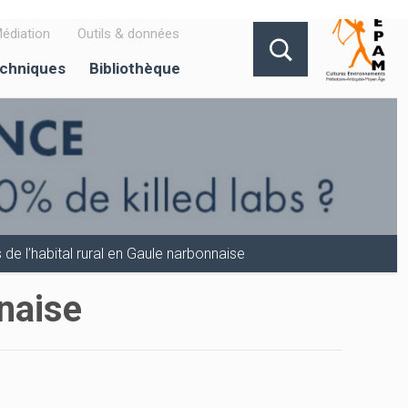
édiation
Outils & données
echniques
Bibliothèque
de l’habital rural en Gaule narbonnaise
nnaise