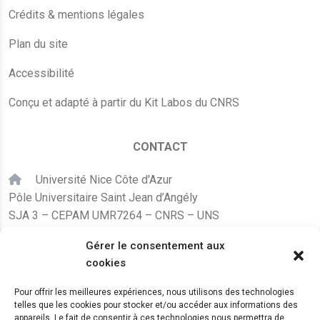
Crédits & mentions légales
Plan du site
Accessibilité
Conçu et adapté à partir du Kit Labos du CNRS
CONTACT
Université Nice Côte d'Azur
Pôle Universitaire Saint Jean d’Angély
SJA 3 – CEPAM UMR7264 – CNRS – UNS
24, avenue des Diables Bleus
Gérer le consentement aux
F – 06300 Nice
cookies
karine.fleurot@cnrs.fr
Pour offrir les meilleures expériences, nous utilisons des technologies
telles que les cookies pour stocker et/ou accéder aux informations des
+33 (0)4 89 15 24 08
appareils. Le fait de consentir à ces technologies nous permettra de