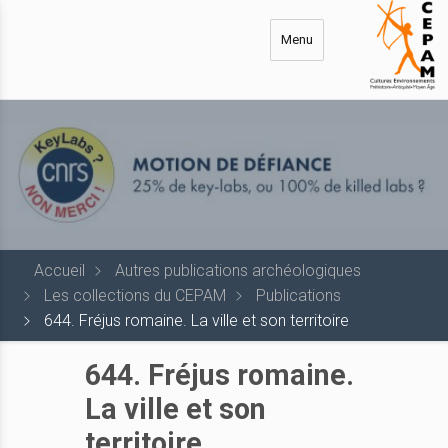
Aller
au
Menu
contenu
principal
Accueil
Autres publications archéologiques
Les collections du CEPAM
Publications
644. Fréjus romaine. La ville et son territoire
644. Fréjus romaine.
La ville et son
territoire