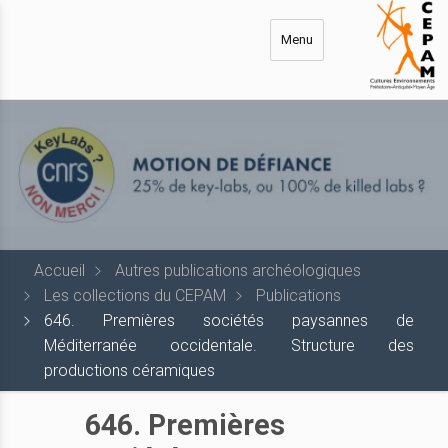
Aller
au
Menu
contenu
principal
Accueil
Autres publications archéologiques
Les collections du CEPAM
Publications
646. Premières sociétés paysannes de
Méditerranée occidentale. Structure des
productions céramiques
646. Premières