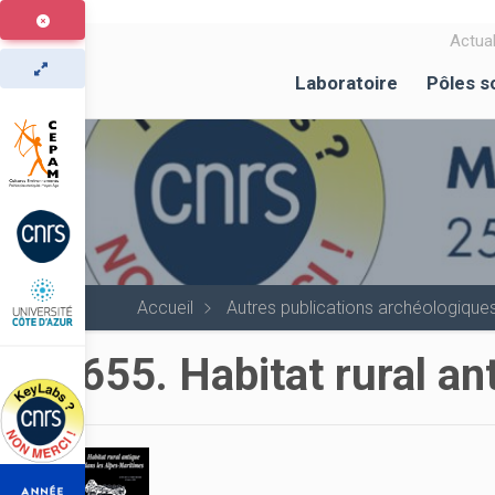
Aller
au
Actual
contenu
Laboratoire
Pôles s
principal
Accueil
Autres publications archéologique
655. Habitat rural a