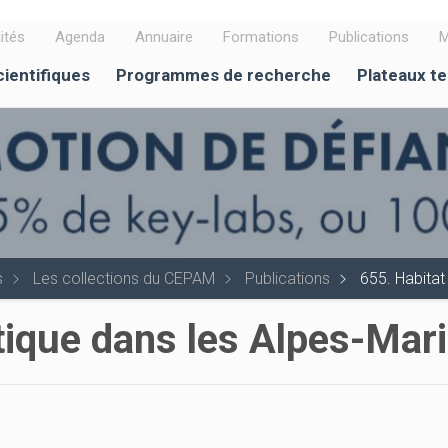
ités
Agenda
Annuaire
Formations
Publications
M
cientifiques
Programmes de recherche
Plateaux t
s
Les collections du CEPAM
Publications
655. Habitat
ntique dans les Alpes-Mar