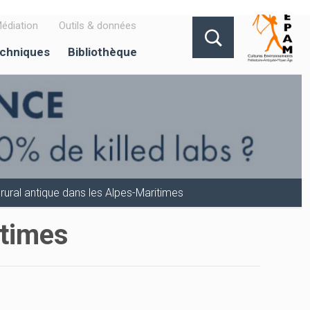
édiation
Outils & données
echniques
Bibliothèque
 rural antique dans les Alpes-Maritimes
itimes