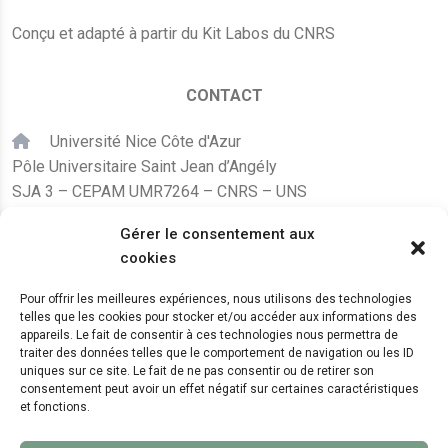
Conçu et adapté à partir du Kit Labos du CNRS
CONTACT
Université Nice Côte d'Azur
Pôle Universitaire Saint Jean d’Angély
SJA 3 – CEPAM UMR7264 – CNRS – UNS
24, avenue des Diables Bleus
Gérer le consentement aux
F – 06300 Nice
cookies
karine.fleurot@cnrs.fr
Pour offrir les meilleures expériences, nous utilisons des technologies
telles que les cookies pour stocker et/ou accéder aux informations des
+33 (0)4 89 15 24 08
appareils. Le fait de consentir à ces technologies nous permettra de
traiter des données telles que le comportement de navigation ou les ID
uniques sur ce site. Le fait de ne pas consentir ou de retirer son
LE CEPAM EST HÉBERGÉ PAR
consentement peut avoir un effet négatif sur certaines caractéristiques
et fonctions.