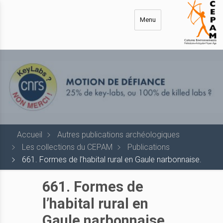
Aller
au
Menu
contenu
principal
Accueil
Autres publications archéologiques
Les collections du CEPAM
Publications
661. Formes de l’habital rural en Gaule narbonnaise.
661. Formes de
l’habital rural en
Gaule narbonnaise.