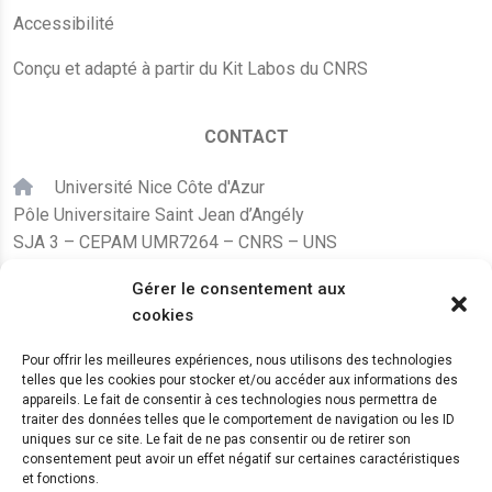
Accessibilité
Conçu et adapté à partir du Kit Labos du CNRS
CONTACT
Université Nice Côte d'Azur
Pôle Universitaire Saint Jean d’Angély
SJA 3 – CEPAM UMR7264 – CNRS – UNS
24, avenue des Diables Bleus
Gérer le consentement aux
F – 06300 Nice
cookies
karine.fleurot@cnrs.fr
Pour offrir les meilleures expériences, nous utilisons des technologies
telles que les cookies pour stocker et/ou accéder aux informations des
+33 (0)4 89 15 24 08
appareils. Le fait de consentir à ces technologies nous permettra de
traiter des données telles que le comportement de navigation ou les ID
uniques sur ce site. Le fait de ne pas consentir ou de retirer son
LE CEPAM EST HÉBERGÉ PAR
consentement peut avoir un effet négatif sur certaines caractéristiques
et fonctions.