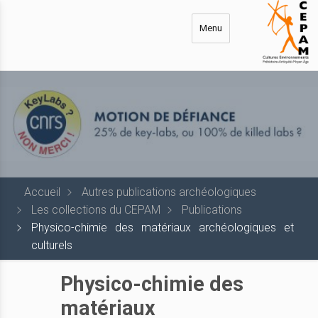
Aller
au
Menu
contenu
principal
Accueil
Autres publications archéologiques
Les collections du CEPAM
Publications
Physico-chimie des matériaux archéologiques et
culturels
Physico-chimie des
matériaux