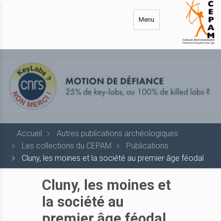
Aller
au
Menu
contenu
principal
Accueil
Autres publications archéologiques
Les collections du CEPAM
Publications
Cluny, les moines et la société au premier âge féodal
Cluny, les moines et
la société au
premier âge féodal