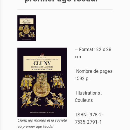
– Format : 22 x 28
cm
Nombre de pages
: 592 p.
Illustrations :
Couleurs
ISBN : 978-2-
Cluny, les moines et la société
7535-2791-1
au premier âge féodal